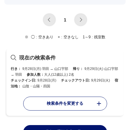
1
◯ :
空きあり
× :
空きなし
1～9 :
残室数
現在の検索条件
行き：
9月28日(月) 羽田 → 山口宇部
帰り：
9月29日(火) 山口宇部
→ 羽田
参加人数：
大人(12歳以上) 2名
チェックイン日:
9月28日(月)
チェックアウト日:
9月29日(火)
宿
泊地：
山陰・山陽・四国
検索条件を変更する