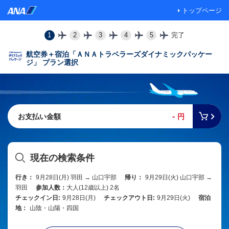
トップページ
1
2
3
4
5
完了
航空券＋宿泊「ＡＮＡトラベラーズダイナミックパッケー
ジ」 プラン選択
-
お支払い金額
円
現在の検索条件
行き：
9月28日(月) 羽田 → 山口宇部
帰り：
9月29日(火) 山口宇部 →
羽田
参加人数：
大人(12歳以上) 2名
チェックイン日:
9月28日(月)
チェックアウト日:
9月29日(火)
宿泊
地：
山陰・山陽・四国