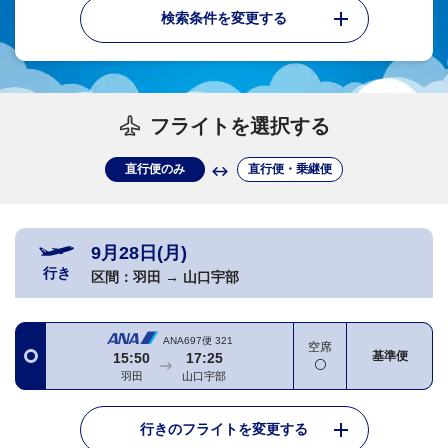
検索条件を変更する
フライトを選択する
直行便のみ
直行便・乗継便
9月28日(月)
行き
区間：
羽田
→
山口宇部
ANA697便
321
空席
基準便
15:50
17:25
羽田
山口宇部
行きのフライトを変更する