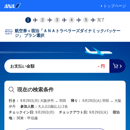
トップページ
1
2
3
4
5
完了
航空券＋宿泊「ＡＮＡトラベラーズダイナミックパッケー
ジ」 プラン選択
-
お支払い金額
円
現在の検索条件
行き：
9月28日(月) 大阪伊丹 → 羽田
帰り：
9月29日(火) 羽田 → 大阪
伊丹
参加人数：
大人(12歳以上) 2名
チェックイン日:
9月28日(月)
チェックアウト日:
9月29日(火)
宿泊
地：
関東・甲信越