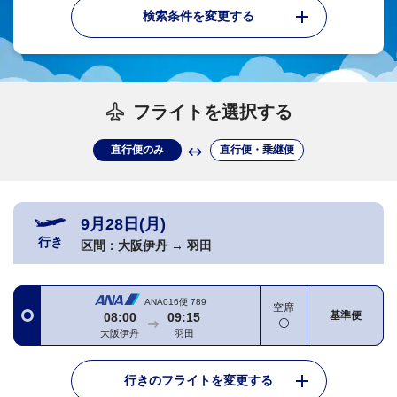
検索条件を変更する
フライトを選択する
直行便のみ
直行便・乗継便
9月28日(月)
行き
区間：
大阪伊丹
→
羽田
ANA016便
789
空席
基準便
08:00
09:15
大阪伊丹
羽田
行きのフライトを変更する