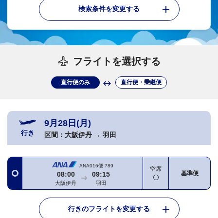
検索条件を変更する
フライトを選択する
直行便のみ
直行便・乗継便
9月28日(月)
行き
区間：
大阪伊丹
→
羽田
ANA016便
789
空席
基準便
08:00
09:15
大阪伊丹
羽田
行きのフライトを変更する