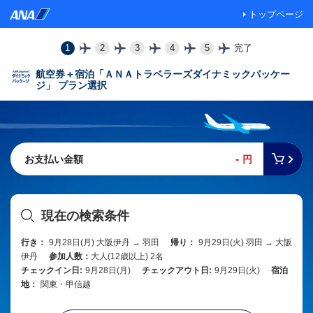
トップページ
1
2
3
4
5
完了
航空券＋宿泊「ＡＮＡトラベラーズダイナミックパッケー
ジ」 プラン選択
-
お支払い金額
円
現在の検索条件
行き：
9月28日(月) 大阪伊丹 → 羽田
帰り：
9月29日(火) 羽田 → 大阪
伊丹
参加人数：
大人(12歳以上) 2名
チェックイン日:
9月28日(月)
チェックアウト日:
9月29日(火)
宿泊
地：
関東・甲信越