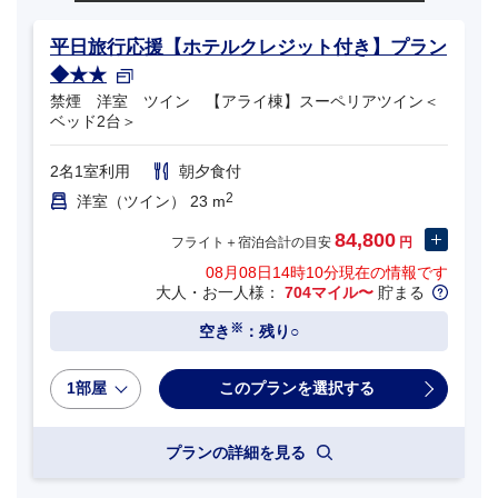
平日旅行応援【ホテルクレジット付き】プラン
◆★★
禁煙 洋室 ツイン 【アライ棟】スーペリアツイン＜
ベッド2台＞
2名1室利用
朝夕食付
2
洋室（ツイン） 23 m
84,800
フライト＋宿泊合計の目安
円
08月08日14時10分
現在の情報です
大人・お一人様：
704マイル〜
貯まる
※
空き
：残り○
1部屋
プランの詳細を見る