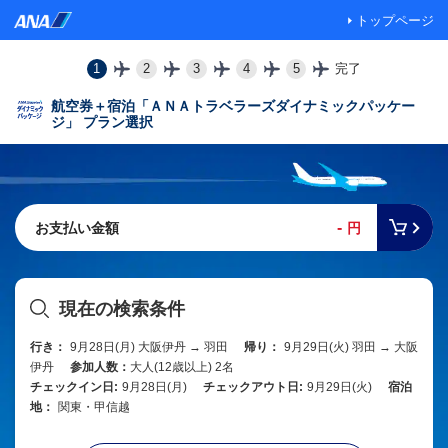
トップページ
1
2
3
4
5
完了
航空券＋宿泊「ＡＮＡトラベラーズダイナミックパッケー
ジ」 プラン選択
-
お支払い金額
円
現在の検索条件
行き：
9月28日(月) 大阪伊丹 → 羽田
帰り：
9月29日(火) 羽田 → 大阪
伊丹
参加人数：
大人(12歳以上) 2名
チェックイン日:
9月28日(月)
チェックアウト日:
9月29日(火)
宿泊
地：
関東・甲信越