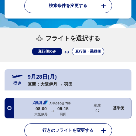
検索条件を変更する
フライトを選択する
直行便のみ
直行便・乗継便
9月28日(月)
行き
区間：
大阪伊丹
→
羽田
ANA016便
789
空席
基準便
08:00
09:15
大阪伊丹
羽田
行きのフライトを変更する