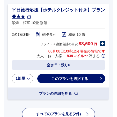
平日旅行応援【ホテルクレジット付き】プラン
◆★★
禁煙 和室 10畳 別館
2名1室利用
朝夕食付
和室 10 畳
88,600
フライト＋宿泊合計の目安
円
08月08日10時12分
現在の情報です
大人・お一人様：
839マイル〜
貯まる
※
空き
：残り6
1部屋
プランの詳細を見る
すべてのプランを見る(2件)