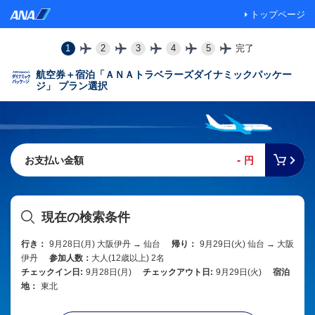
トップページ
1
2
3
4
5
完了
航空券＋宿泊「ＡＮＡトラベラーズダイナミックパッケー
ジ」 プラン選択
-
お支払い金額
円
現在の検索条件
行き：
9月28日(月) 大阪伊丹 → 仙台
帰り：
9月29日(火) 仙台 → 大阪
伊丹
参加人数：
大人(12歳以上) 2名
チェックイン日:
9月28日(月)
チェックアウト日:
9月29日(火)
宿泊
地：
東北