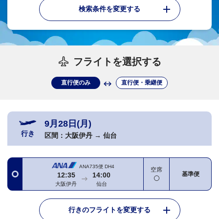
検索条件を変更する
フライトを選択する
直行便のみ
直行便・乗継便
9月28日(月)
行き
区間：
大阪伊丹
→
仙台
ANA735便
DH4
空席
基準便
12:35
14:00
大阪伊丹
仙台
行きのフライトを変更する