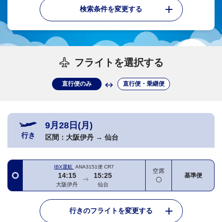
検索条件を変更する
フライトを選択する
直行便のみ
直行便・乗継便
9月28日(月)
行き
区間：
大阪伊丹
→
仙台
IBX運航
ANA3151便
CR7
空席
14:15
15:25
基準便
大阪伊丹
仙台
行きのフライトを変更する