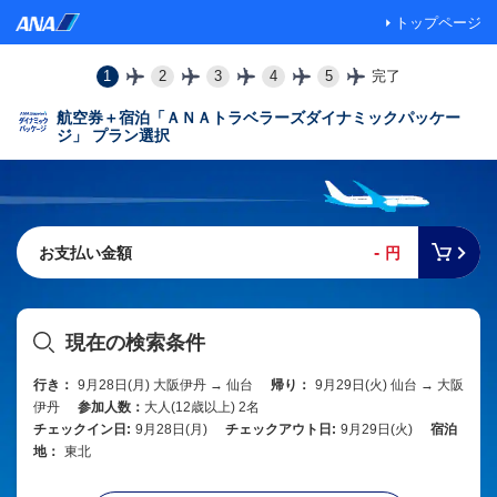
トップページ
1
2
3
4
5
完了
航空券＋宿泊「ＡＮＡトラベラーズダイナミックパッケー
ジ」 プラン選択
-
お支払い金額
円
現在の検索条件
行き：
9月28日(月) 大阪伊丹 → 仙台
帰り：
9月29日(火) 仙台 → 大阪
伊丹
参加人数：
大人(12歳以上) 2名
チェックイン日:
9月28日(月)
チェックアウト日:
9月29日(火)
宿泊
地：
東北