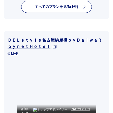
すべてのプランを見る(1件)
ＤＥＬｓｔｙｌｅ名古屋納屋橋ｂｙＤａｉｗａＲ
ｏｙｎｅｔＨｏｔｅｌ
MAP
評価
4.1
76件のクチコ