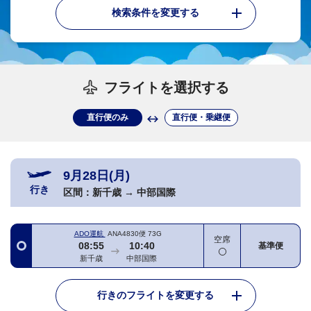
検索条件を変更する
フライトを選択する
直行便のみ
直行便・乗継便
9月28日(月)
行き
区間：
新千歳
→
中部国際
ADO運航
ANA4830便
73G
空席
08:55
10:40
基準便
新千歳
中部国際
行きのフライトを変更する