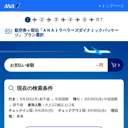
トップページ
1
2
3
4
5
完了
航空券＋宿泊「ＡＮＡトラベラーズダイナミックパッケー
ジ」 プラン選択
-
お支払い金額
円
現在の検索条件
行き：
9月28日(月) 新千歳 → 中部国際
帰り：
9月30日(水) 中部国際
→ 新千歳
参加人数：
大人(12歳以上) 2名
チェックイン日:
9月28日(月)
チェックアウト日:
9月30日(水)
宿泊
地：
東海