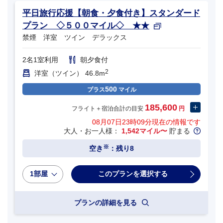
平日旅行応援【朝食・夕食付き】スタンダード
プラン ◇５００マイル◇ ★★
禁煙 洋室 ツイン デラックス
2名1室利用
朝夕食付
2
洋室（ツイン） 46.8m
500
プラス
マイル
185,600
フライト＋宿泊合計の目安
円
08月07日23時09分
現在の情報です
大人・お一人様：
1,542マイル〜
貯まる
※
空き
：残り8
1部屋
プランの詳細を見る