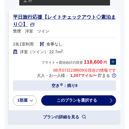
ミ
平日旅行応援【レイトチェックアウト◇素泊ま
り◇】
禁煙 洋室 ツイン
2名1室利用
食事なし
2
洋室（ツイン） 22.7m
118,600
フライト＋宿泊合計の目安
円
08月07日23時09分
現在の情報です
大人・お一人様：
1,207マイル〜
貯まる
※
空き
：残り9
1部屋
プランの詳細を見る