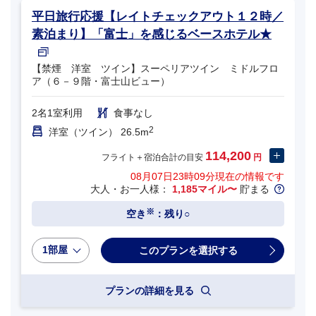
平日旅行応援【レイトチェックアウト１２時／
素泊まり】「富士」を感じるベースホテル★
【禁煙 洋室 ツイン】スーペリアツイン ミドルフロ
ア（６－９階・富士山ビュー）
2名1室利用
食事なし
2
洋室（ツイン） 26.5m
114,200
フライト＋宿泊合計の目安
円
08月07日23時09分
現在の情報です
大人・お一人様：
1,185マイル〜
貯まる
※
空き
：残り○
1部屋
プランの詳細を見る