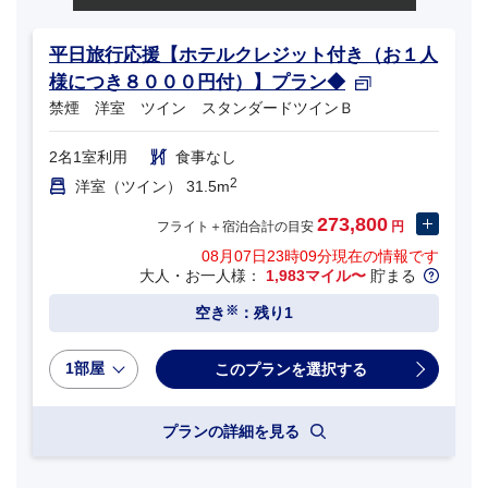
平日旅行応援【ホテルクレジット付き（お１人
様につき８０００円付）】プラン◆
禁煙 洋室 ツイン スタンダードツインＢ
2名1室利用
食事なし
2
洋室（ツイン） 31.5m
273,800
フライト＋宿泊合計の目安
円
08月07日23時09分
現在の情報です
大人・お一人様：
1,983マイル〜
貯まる
※
空き
：残り1
1部屋
プランの詳細を見る