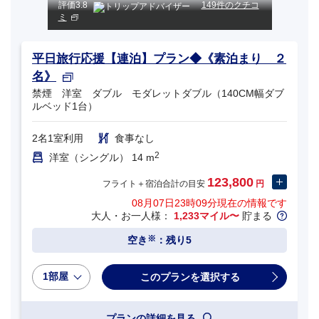
評価
3.8
149件のクチコ
ミ
平日旅行応援【連泊】プラン◆《素泊まり ２
名》
禁煙 洋室 ダブル モダレットダブル（140CM幅ダブ
ルベッド1台）
2名1室利用
食事なし
2
洋室（シングル） 14 m
123,800
フライト＋宿泊合計の目安
円
08月07日23時09分
現在の情報です
大人・お一人様：
1,233マイル〜
貯まる
※
空き
：残り5
1部屋
プランの詳細を見る