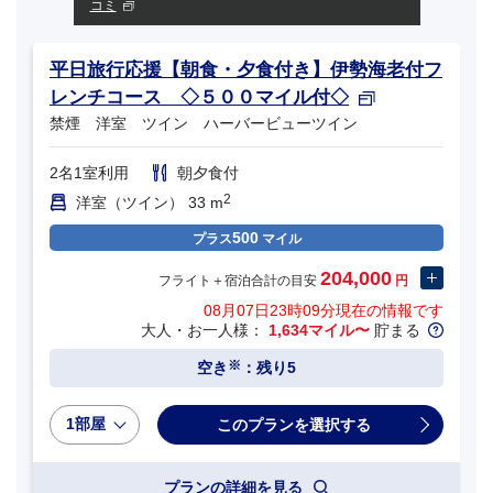
コミ
平日旅行応援【朝食・夕食付き】伊勢海老付フ
レンチコース ◇５００マイル付◇
禁煙 洋室 ツイン ハーバービューツイン
2名1室利用
朝夕食付
2
洋室（ツイン） 33 m
500
プラス
マイル
204,000
フライト＋宿泊合計の目安
円
08月07日23時09分
現在の情報です
大人・お一人様：
1,634マイル〜
貯まる
※
空き
：残り5
1部屋
プランの詳細を見る