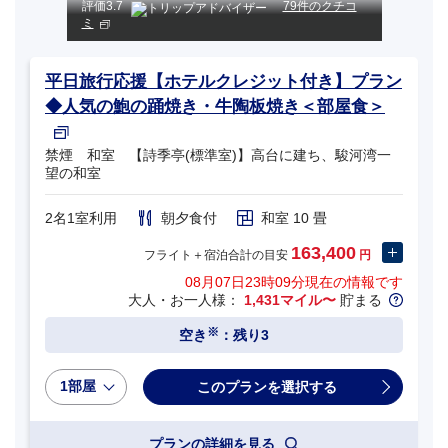
評価
3.7
79件のクチコ
ミ
平日旅行応援【ホテルクレジット付き】プラン
◆人気の鮑の踊焼き・牛陶板焼き＜部屋食＞
禁煙 和室 【詩季亭(標準室)】高台に建ち、駿河湾一
望の和室
2名1室利用
朝夕食付
和室 10 畳
163,400
フライト＋宿泊合計の目安
円
08月07日23時09分
現在の情報です
大人・お一人様：
1,431マイル〜
貯まる
※
空き
：残り3
1部屋
プランの詳細を見る