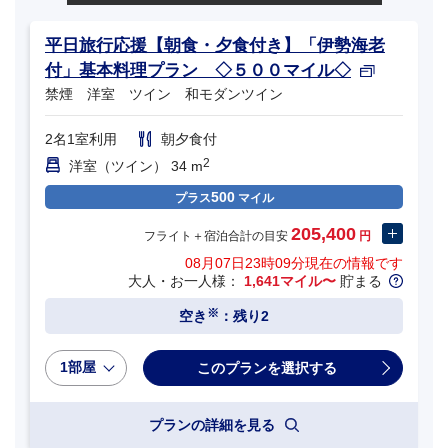
平日旅行応援【朝食・夕食付き】「伊勢海老
付」基本料理プラン ◇５００マイル◇
禁煙 洋室 ツイン 和モダンツイン
2名1室利用
朝夕食付
2
洋室（ツイン） 34 m
500
プラス
マイル
205,400
フライト＋宿泊合計の目安
円
08月07日23時09分
現在の情報です
大人・お一人様：
1,641マイル〜
貯まる
※
空き
：残り2
1部屋
プランの詳細を見る