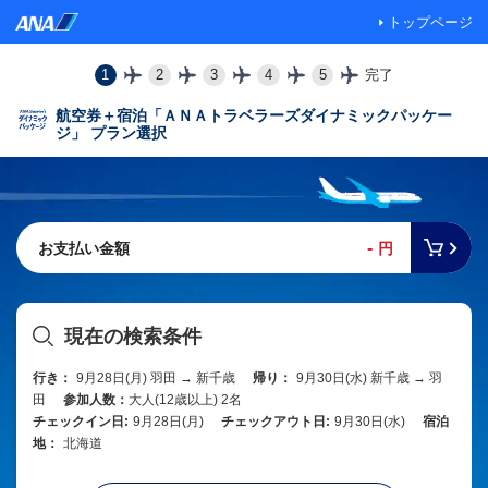
トップページ
1
2
3
4
5
完了
航空券＋宿泊「ＡＮＡトラベラーズダイナミックパッケー
ジ」 プラン選択
-
お支払い金額
円
現在の検索条件
行き：
9月28日(月) 羽田 → 新千歳
帰り：
9月30日(水) 新千歳 → 羽
田
参加人数：
大人(12歳以上) 2名
チェックイン日:
9月28日(月)
チェックアウト日:
9月30日(水)
宿泊
地：
北海道