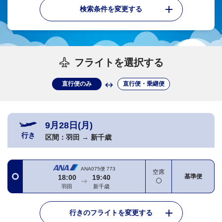
検索条件を変更する
フライトを選択する
直行便のみ
直行便・乗継便
9月28日(月)
行き
区間：
羽田
→
新千歳
ANA075便
773
空席
基準便
18:00
19:40
羽田
新千歳
行きのフライトを変更する