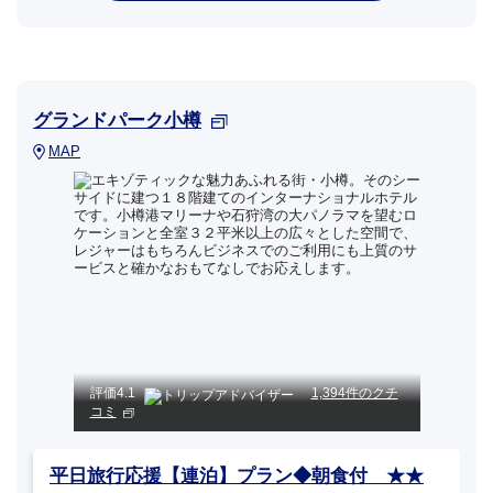
グランドパーク小樽
MAP
評価
4.1
1,394件のクチ
コミ
平日旅行応援【連泊】プラン◆朝食付 ★★