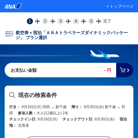
トップページ
1
2
3
4
5
完了
航空券＋宿泊「ＡＮＡトラベラーズダイナミックパッケー
ジ」 プラン選択
-
お支払い金額
円
現在の検索条件
行き：
9月28日(月) 羽田 → 新千歳
帰り：
9月30日(水) 新千歳 → 羽
田
参加人数：
大人(12歳以上) 2名
チェックイン日:
9月28日(月)
チェックアウト日:
9月30日(水)
宿泊
地：
北海道