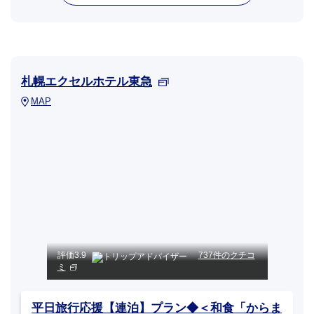
札幌エクセルホテル東急
MAP
評価
3.9
737件のクチコ
ミ
平日旅行応援【連泊】プラン◆＜和食「からま