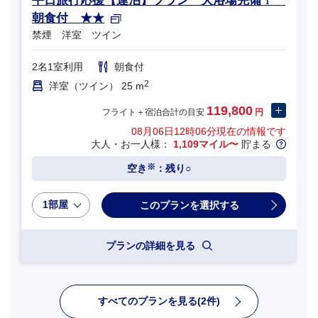
平日旅行応援【連泊】プラン 大浴場完備！
朝食付 ★★
禁煙 洋室 ツイン
2名1室利用
朝食付
2
洋室（ツイン） 25 m
119,800
フライト＋宿泊合計の目安
円
08月06日12時06分
現在の情報です
大人・お一人様：
1,109マイル〜
貯まる
※
空き
：残り○
1部屋
プランの詳細を見る
すべてのプランを見る(2件)