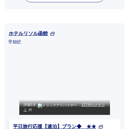
ホテルリソル函館
MAP
評価
3.8
217件のクチコ
ミ
平日旅行応援【連泊】プラン◆ ★★