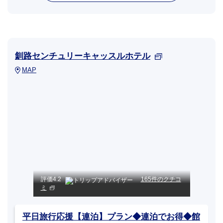
釧路センチュリーキャッスルホテル
MAP
評価
4.2
165件のクチコ
ミ
平日旅行応援【連泊】プラン◆連泊でお得◆館