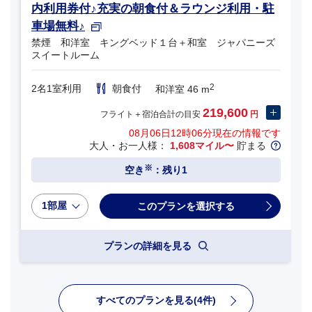
内利用券付♪充実の朝食付＆ラウンジ利用・駐
車場無料♪
禁煙 和洋室 キングベッド１台＋和室 ジャパニーズ
スイートルーム
2
2名1室利用
朝食付
和洋室 46 m
219,600
フライト＋宿泊合計の目安
円
08月06日12時06分
現在の情報です
大人・お一人様：
1,608マイル〜
貯まる
※
空き
：残り1
1部屋
プランの詳細を見る
すべてのプランを見る(4件)