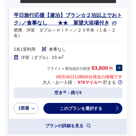
平日旅行応援【連泊】プラン☆２泊以上でおト
ク♪／食事なし ★★ 展望大浴場付き
禁煙 洋室 ダブル＜ＨＩＰ＞／２３平米（１名－２
名）
2名1室利用
食事なし
2
洋室（ダブル） 23 m
93,600
フライト＋宿泊合計の目安
円
08月06日12時06分
現在の情報です
大人・お一人様：
978マイル〜
貯まる
※
空き
：残り5
1部屋
プランの詳細を見る