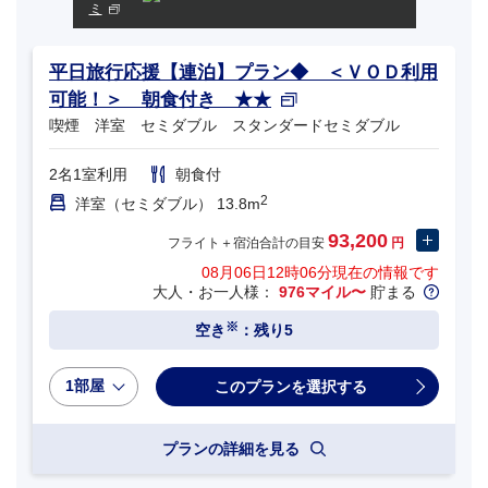
ミ
平日旅行応援【連泊】プラン◆ ＜ＶＯＤ利用
可能！＞ 朝食付き ★★
喫煙 洋室 セミダブル スタンダードセミダブル
2名1室利用
朝食付
2
洋室（セミダブル） 13.8m
93,200
フライト＋宿泊合計の目安
円
08月06日12時06分
現在の情報です
大人・お一人様：
976マイル〜
貯まる
※
空き
：残り5
1部屋
プランの詳細を見る