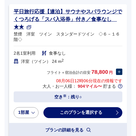
平日旅行応援【連泊】サウナやスパラウンジで
くつろげる「スパ入浴券」付き／食事なし
★★
禁煙 洋室 ツイン スタンダードツイン ◇６－１６
階◇
2名1室利用
食事なし
2
洋室（ツイン） 24 m
78,800
フライト＋宿泊合計の目安
円
08月06日12時06分
現在の情報です
大人・お一人様：
904マイル〜
貯まる
※
空き
：残り○
1部屋
プランの詳細を見る