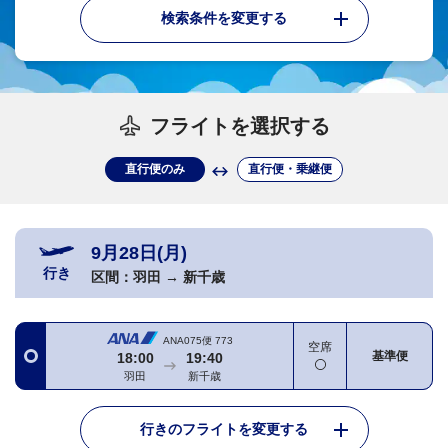
検索条件を変更する
フライトを選択する
直行便のみ
直行便・乗継便
9月28日(月)
行き
区間：
羽田
→
新千歳
ANA075便
773
空席
基準便
18:00
19:40
羽田
新千歳
行きのフライトを変更する