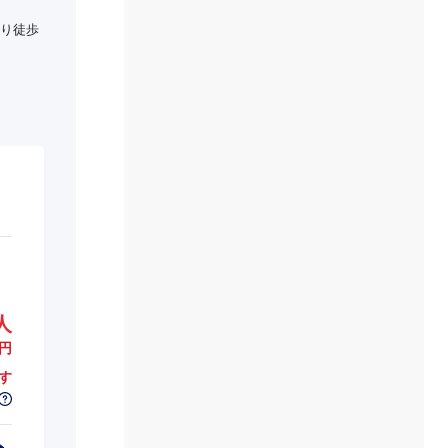
り徒歩
人
円
す