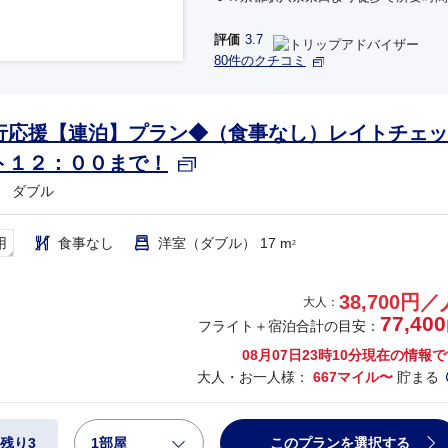
評価
3.7
80件のクチコミ
行応援【連泊】プラン◆（食事なし）レイトチェッ
ト１２：００まで！
 ダブル
用
食事なし
洋室（ダブル） 17 m
2
38,700円／
大人：
77,400
フライト＋宿泊合計の目安：
08月07日23時10分
現在の情報で
大人・お一人様：
667マイル〜
貯まる
1部屋
このプランを選択する
残り3