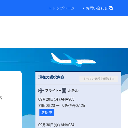
トップページ
お問い合わせ
便
便
00円
現在の選択内容
00円
+
フライト
ホテル
名
09月28日(月) ANA985
00円
羽田
06:20
ー
大阪伊丹
07:25
選択中
00円
09月30日(水) ANA034