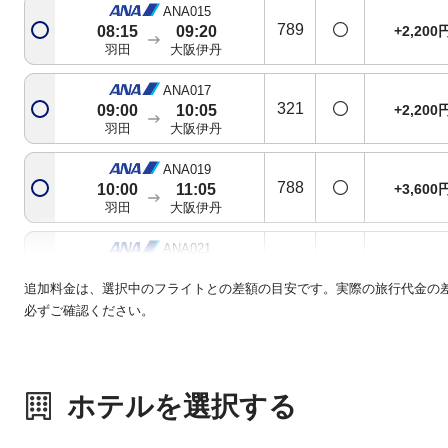
ANA015
789
+2,200
08:15
09:20
羽田
大阪伊丹
ANA017
321
+2,200
09:00
10:05
羽田
大阪伊丹
ANA019
788
+3,600
10:00
11:05
羽田
大阪伊丹
ANA021
321
+3,600
11:00
12:05
羽田
大阪伊丹
追加料金は、選択中のフライトとの差額の目安です。実際の旅行代金の
必ずご確認ください。
ANA023
738
+2,200
12:00
13:10
羽田
大阪伊丹
ホテルを選択する
ANA025
738
+2,200
13:00
14:05
羽田
大阪伊丹