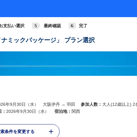
ANA014
772
基準
07:30
08:45
大阪伊丹
羽田
お支払い選択
最終確認
完了
ANA016
789
基準
08:00
09:15
ナミックパッケージ」 プラン選択
大阪伊丹
羽田
ANA018
321
+3,6
09:00
10:15
大阪伊丹
羽田
ANA020
738
+3,6
10:00
11:15
大阪伊丹
羽田
ANA022
026年9月30日（水） 大阪伊丹 → 羽田
参加人数：
大人(12歳以上) 2
738
+2,2
11:00
12:15
日：
2026年9月30日（水）
宿泊地：
関西
大阪伊丹
羽田
ANA024
検索条件を変更する
763
+2,2
12:00
13:15