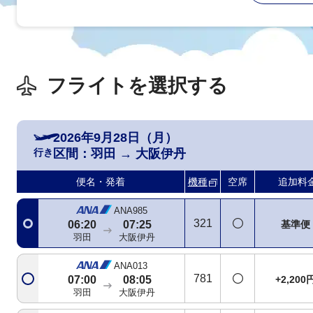
フライトを選択する
2026年9月28日（月）
行き
区間：
羽田
→
大阪伊丹
便名・発着
機種
空席
追加料
ANA985
321
基準便
06:20
07:25
羽田
大阪伊丹
ANA013
781
+2,200
07:00
08:05
羽田
大阪伊丹