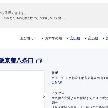
から選択できます。
円
、1部屋あたりの利用人数ごとに検索してください。
円
並び替え：
おすすめ順
安い順
高い順
円
阪京都八条口
円
住所
〒601-8011 京都府京都市東九条南山王
MAP
円
アクセス
大阪伊丹空港より京都駅までバスで所要
55分
ＪＲ京都駅八条東口より徒歩で所要時間