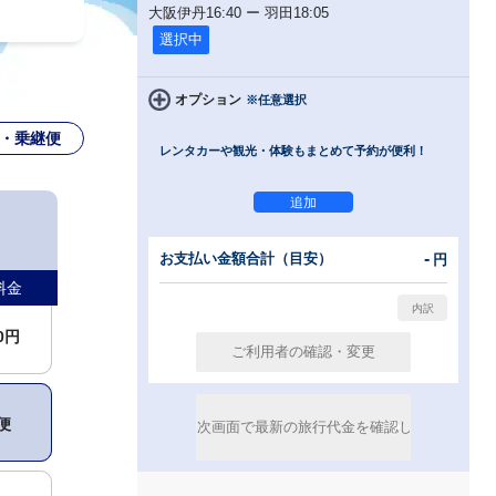
大阪伊丹
16:40
ー
羽田
18:05
選択中
00円
オプション
※任意選択
・乗継便
レンタカーや観光・体験もまとめて予約が便利！
00円
00円
-
お支払い金額合計（目安）
円
料金
00円
便