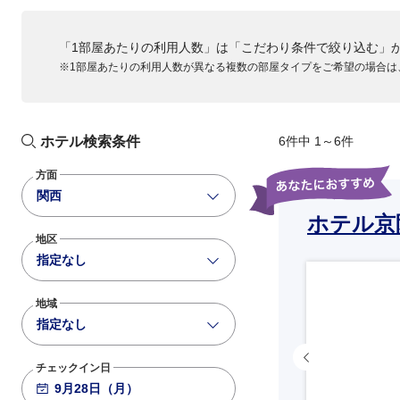
ANA027
「1部屋あたりの利用人数」は「こだわり条件で絞り込む」
763
+2,200
14:00
15:05
※1部屋あたりの利用人数が異なる複数の部屋タイプをご希望の場合は
羽田
大阪伊丹
ANA031
738
+3,600
14:50
15:55
羽田
大阪伊丹
ホテル検索条件
6件中 1～6件
ANA033
方面
738
+2,200
16:00
17:05
関西
羽田
大阪伊丹
ホテル京
地区
ANA035
指定なし
781
+2,200
17:00
18:10
羽田
大阪伊丹
地域
ANA037
指定なし
738
+3,600
18:00
19:10
羽田
大阪伊丹
チェックイン日
ANA039