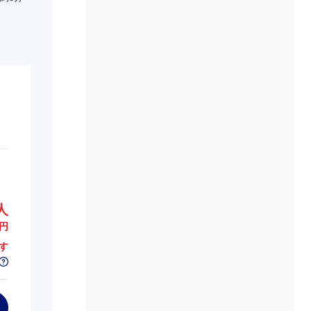
人
円
す