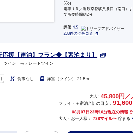
55分
電車ＪＲ／近鉄京都駅八条口（南口）よ
で所要時間約2分
評価
4.5
238件のクチコミ
行応援【連泊】プラン◆【素泊まり】
 ツイン モデレートツイン
用
食事なし
洋室（ツイン） 21.5m
2
45,800円／
大人：
91,600
フライト＋宿泊合計の目安：
08月07日23時10分
現在の情報で
大人・お一人様：
738マイル〜
貯まる