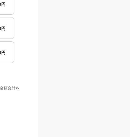
00円
00円
00円
金額合計を