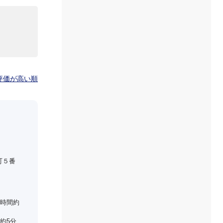
評価が高い順
町５番
時間約
約5分