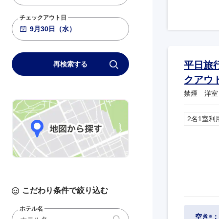
789
基準便
19:00
20:15
羽田
大阪伊丹
チェックアウト日
ANA041
772
基準便
19:15
20:35
羽田
大阪伊丹
平日旅
再検索する
クアウ
禁煙 洋室
2名1室利
こだわり条件で絞り込む
ホテル名
空き
：
※