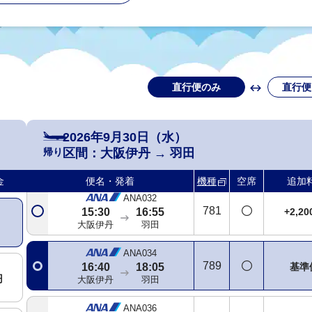
大阪伊丹
羽田
ANA026
321
+2,2
12:50
14:10
大阪伊丹
羽田
直行便のみ
直行便
ANA028
738
+3,6
14:00
15:20
大阪伊丹
羽田
2026年9月30日（水）
ANA030
帰り
区間：
大阪伊丹
→
羽田
738
+2,2
15:00
16:20
大阪伊丹
羽田
金
便名・発着
機種
空席
追加
ANA032
781
+2,2
15:30
16:55
大阪伊丹
羽田
ANA034
789
基準
16:40
18:05
円
大阪伊丹
羽田
ANA036