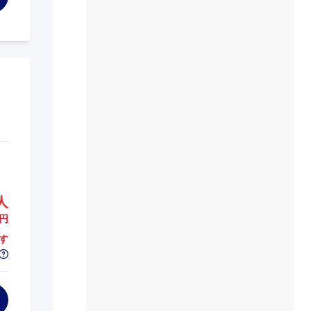
人
円
す