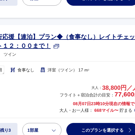
行応援【連泊】プラン◆（食事なし）レイトチェッ
ト１２：００まで！
 ツイン
用
食事なし
洋室（ツイン） 17 m
2
38,800円／
大人：
77,600
フライト＋宿泊合計の目安：
08月07日23時10分
現在の情報で
大人・お一人様：
668マイル〜
貯まる
1部屋
このプランを選択する
残り3