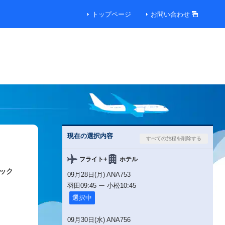
トップページ
お問い合わせ
現在の選択内容
+
フライト
ホテル
ック
09月28日(月) ANA753
羽田
09:45
ー
小松
10:45
選択中
09月30日(水) ANA756