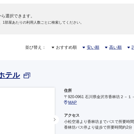
から選択できます。
、1部屋あたりの利用人数ごとに検索してください。
並び替え：
おすすめ順
安い順
高い順
ホテル
住所
〒920-0961 石川県金沢市香林坊２－１
MAP
アクセス
小松空港より香林坊までバスで所要時間
香林坊バス停より徒歩で所要時間約2分