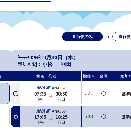
直行便のみ
直行便
2026年9月30日（水）
帰り
区間：
小松
→
羽田
金
便名・発着
機種
空席
追加
ANA752
321
基準
07:35
08:50
小松
羽田
ANA756
738
基準
17:05
18:25
小松
羽田