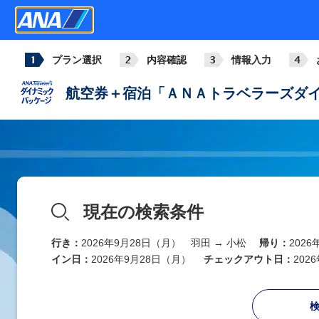
プラン選択
内容確認
情報入力
航空券＋宿泊「ＡＮＡトラベラーズダイ
現在の検索条件
行き：
2026年9月28日（月） 羽田 → 小松
帰り：
202
イン日：
2026年9月28日（月）
チェックアウト日：
202