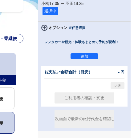
小松
17:05
ー
羽田
18:25
選択中
オプション
※任意選択
・乗継便
レンタカーや観光・体験もまとめて予約が便利！
-
お支払い金額合計（目安）
円
料金
便
便