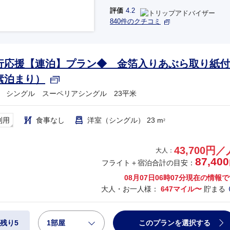
評価
4.2
840件のクチコミ
行応援【連泊】プラン◆ 金箔入りあぶら取り紙付
素泊まり）
 シングル スーペリアシングル 23平米
利用
食事なし
洋室（シングル） 23 m
2
43,700円／
大人：
87,400
フライト＋宿泊合計の目安：
08月07日06時07分
現在の情報で
大人・お一人様：
647マイル〜
貯まる
1部屋
このプランを選択する
残り5