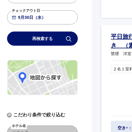
チェックアウト日
平日旅
再検索する
き （
禁煙 洋室
２名１室
こだわり条件で絞り込む
ホテル名
空き
：
※