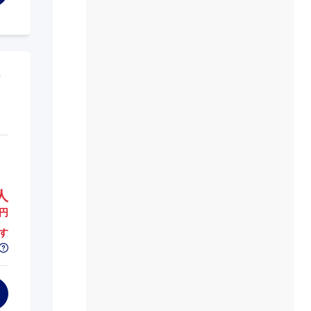
人
円
す