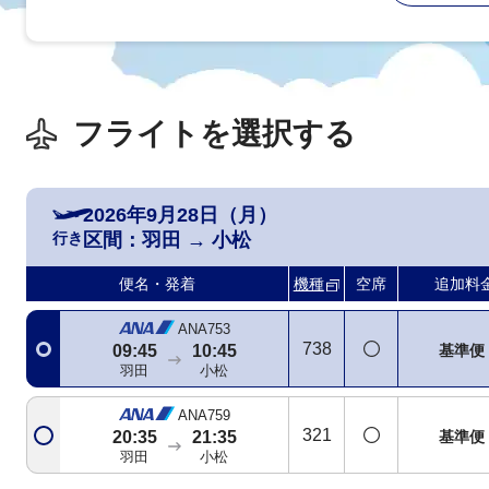
フライトを選択する
2026年9月28日（月）
行き
区間：
羽田
→
小松
便名・発着
機種
空席
追加料
ANA753
738
基準便
09:45
10:45
羽田
小松
ANA759
321
基準便
20:35
21:35
羽田
小松