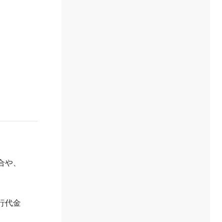
合や、
行代金