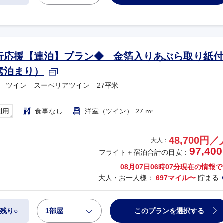
行応援【連泊】プラン◆ 金箔入りあぶら取り紙付
素泊まり）
 ツイン スーペリアツイン 27平米
利用
食事なし
洋室（ツイン） 27 m
2
48,700円／
大人：
97,400
フライト＋宿泊合計の目安：
08月07日06時07分
現在の情報で
大人・お一人様：
697マイル〜
貯まる
1部屋
このプランを選択する
残り○