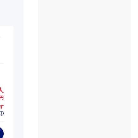
人
円
す