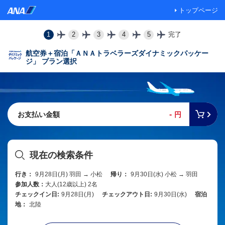
トップページ
1
2
3
4
5
完了
航空券＋宿泊「ＡＮＡトラベラーズダイナミックパッケー
ジ」 プラン選択
-
お支払い金額
円
現在の検索条件
行き：
9月28日(月) 羽田 → 小松
帰り：
9月30日(水) 小松 → 羽田
参加人数：
大人(12歳以上) 2名
チェックイン日:
9月28日(月)
チェックアウト日:
9月30日(水)
宿泊
地：
北陸