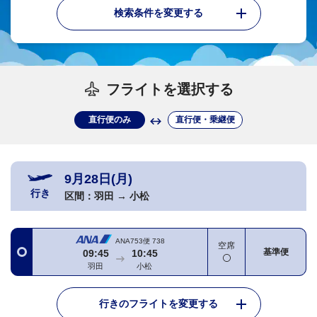
検索条件を変更する
フライトを選択する
直行便のみ
直行便・乗継便
9月28日(月)
行き
区間：
羽田
→
小松
ANA753便
738
空席
基準便
09:45
10:45
羽田
小松
行きのフライトを変更する