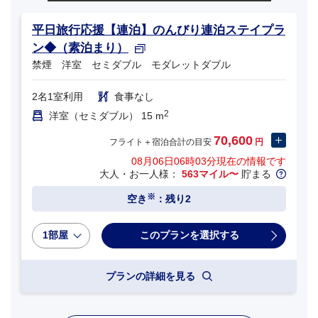
平日旅行応援【連泊】のんびり連泊ステイプラ
ン◆（素泊まり）
禁煙 洋室 セミダブル モダレットダブル
2名1室利用
食事なし
2
洋室（セミダブル） 15 m
70,600
フライト＋宿泊合計の目安
円
08月06日06時03分
現在の情報です
大人・お一人様：
563マイル〜
貯まる
※
空き
：残り2
1部屋
プランの詳細を見る