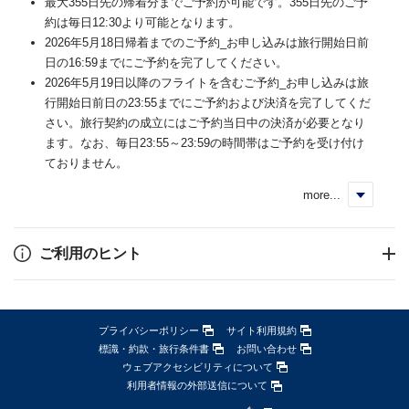
最大355日先の帰着分までご予約が可能です。355日先のご予
約は毎日12:30より可能となります。
2026年5月18日帰着までのご予約_お申し込みは旅行開始日前
日の16:59までにご予約を完了してください。
2026年5月19日以降のフライトを含むご予約_お申し込みは旅
行開始日前日の23:55までにご予約および決済を完了してくだ
さい。旅行契約の成立にはご予約当日中の決済が必要となり
ます。なお、毎日23:55～23:59の時間帯はご予約を受け付け
ておりません。
more...
く
ご利用のヒント
プライバシーポリシー
サイト利用規約
標識・約款・旅行条件書
お問い合わせ
ウェブアクセシビリティについて
利用者情報の外部送信について