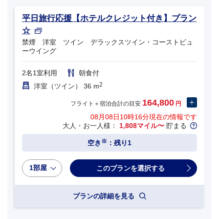
平日旅行応援【ホテルクレジット付き】プラン
☆
禁煙 洋室 ツイン デラックスツイン・コーストビュ
ーウイング
2名1室利用
朝食付
2
洋室（ツイン） 36 m
164,800
フライト＋宿泊合計の目安
円
08月08日10時16分
現在の情報です
大人・お一人様：
1,808マイル〜
貯まる
※
空き
：残り1
1部屋
プランの詳細を見る