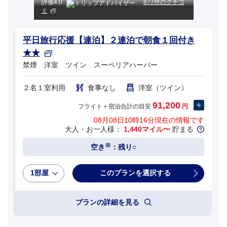
評価
4.0
877件のクチコ
ミ
平日旅行応援【連泊】２連泊で朝食１回付き
★★
禁煙 洋室 ツイン スーペリアハーバー
２名１室利用
食事なし
洋室（ツイン）
91,200
フライト＋宿泊合計の目安
円
08月08日10時16分
現在の情報です
大人・お一人様：
1,440マイル〜
貯まる
※
空き
：残り○
1部屋
プランの詳細を見る