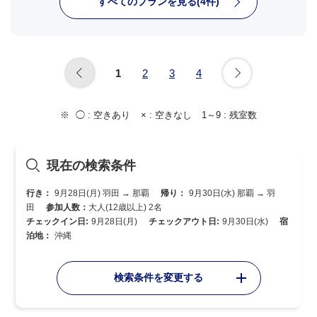
すべてのプランを見る(4件)
1
2
3
4
◯ :
空きあり
× :
空きなし
1～9 :
残室数
現在の検索条件
行き：
9月28日(月) 羽田 → 那覇
帰り：
9月30日(水) 那覇 → 羽
田
参加人数：
大人(12歳以上) 2名
チェックイン日:
9月28日(月)
チェックアウト日:
9月30日(水)
宿
泊地：
沖縄
検索条件を変更する