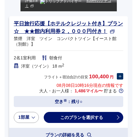
評価
3.8
839件のクチコ
ミ
平日旅行応援【ホテルクレジット付き】プラン
☆ ★★館内利用券２，０００円付き！
禁煙 洋室 ツイン コンパクトツイン【イースト館
（別館）】
2名1室利用
朝食付
2
洋室（ツイン） 18 m
100,400
フライト＋宿泊合計の目安
円
08月08日10時16分
現在の情報です
大人・お一人様：
1,486マイル〜
貯まる
※
空き
：残り○
1部屋
プランの詳細を見る