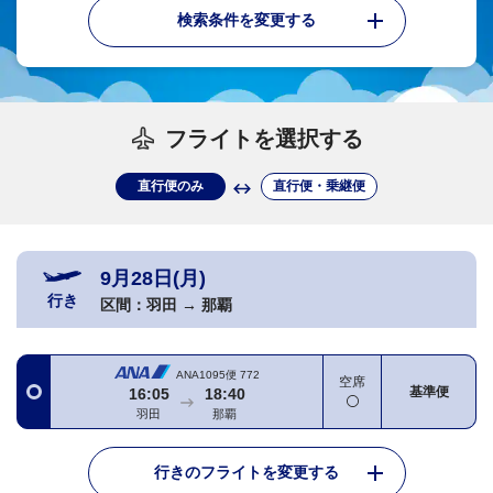
検索条件を変更する
フライトを選択する
直行便のみ
直行便・乗継便
9月28日(月)
行き
区間：
羽田
→
那覇
ANA1095便
772
空席
基準便
16:05
18:40
羽田
那覇
行きのフライトを変更する