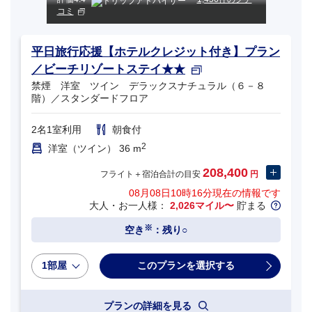
コミ
平日旅行応援【ホテルクレジット付き】プラン
／ビーチリゾートステイ★★
禁煙 洋室 ツイン デラックスナチュラル（６－８
階）／スタンダードフロア
2名1室利用
朝食付
2
洋室（ツイン） 36 m
208,400
フライト＋宿泊合計の目安
円
08月08日10時16分
現在の情報です
大人・お一人様：
2,026マイル〜
貯まる
※
空き
：残り○
1部屋
プランの詳細を見る