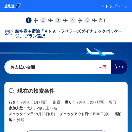
トップページ
1
2
3
4
5
完了
航空券＋宿泊「ＡＮＡトラベラーズダイナミックパッケー
ジ」 プラン選択
-
お支払い金額
円
現在の検索条件
行き：
9月28日(月) 羽田 → 那覇
帰り：
9月30日(水) 那覇 → 羽田
参加人数：
大人(12歳以上) 2名
チェックイン日:
9月28日(月)
チェックアウト日:
9月30日(水)
宿泊
地：
沖縄