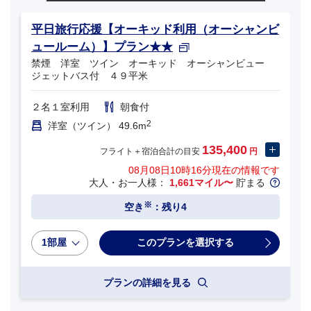
平日旅行応援【オーキッド利用（オーシャンビ
ュールーム）】プラン★★
禁煙 洋室 ツイン オーキッド オーシャンビュー
ジェットバス付 ４９平米
２名１室利用
朝食付
2
洋室（ツイン） 49.6m
135,400
フライト＋宿泊合計の目安
円
08月08日10時16分
現在の情報です
大人・お一人様：
1,661マイル〜
貯まる
※
空き
：残り4
1部屋
プランの詳細を見る