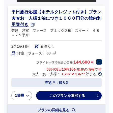
平日旅行応援【ホテルクレジット付き】プラン
★★お一人様１泊につき１０００円分の館内利
用券付き
禁煙 洋室 フォース アネックス棟 スイート ６８
－７９平米
2名1室利用
食事なし
2
洋室（フォース） 68 m
144,600
フライト＋宿泊合計の目安
円
08月08日10時16分
現在の情報です
大人・お一人様：
1,707マイル〜
貯まる
※
空き
：残り3
1部屋
プランの詳細を見る