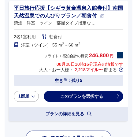
平日旅行応援【シギラ黄金温泉入館券付】南国
天然温泉でのんびりプラン／朝食付
禁煙 洋室 ツイン 部屋タイプ指定なし
2名1室利用
朝食付
2
2
洋室（ツイン） 55 m
－60 m
246,800
フライト＋宿泊合計の目安
円
08月08日10時16分
現在の情報です
大人・お一人様：
2,218マイル〜
貯まる
※
空き
：残り5
1部屋
プランの詳細を見る