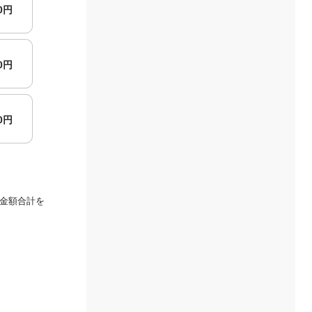
00円
00円
00円
金額合計を