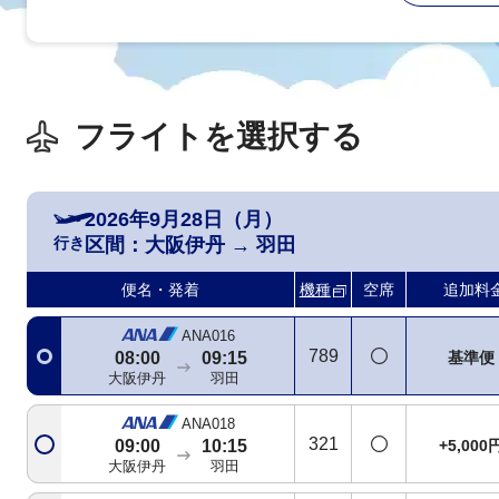
フライトを選択する
ANA986
321
+3,600
07:05
08:15
大阪伊丹
羽田
2026年9月28日（月）
行き
区間：
大阪伊丹
→
羽田
ANA014
772
+2,200
07:30
08:45
便名・発着
機種
空席
追加料
大阪伊丹
羽田
ANA016
789
基準便
08:00
09:15
大阪伊丹
羽田
ANA018
321
+5,000
09:00
10:15
大阪伊丹
羽田