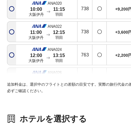
ANA020
738
+9,200
10:00
11:15
大阪伊丹
羽田
ANA022
738
+3,600
11:00
12:15
大阪伊丹
羽田
ANA024
763
+2,200
12:00
13:15
大阪伊丹
羽田
ANA026
321
+3,600
12:50
14:10
大阪伊丹
羽田
追加料金は、選択中のフライトとの差額の目安です。実際の旅行代金の
必ずご確認ください。
ANA028
738
+2,200
14:00
15:20
大阪伊丹
羽田
ホテルを選択する
ANA030
738
+2,200
15:00
16:20
大阪伊丹
羽田