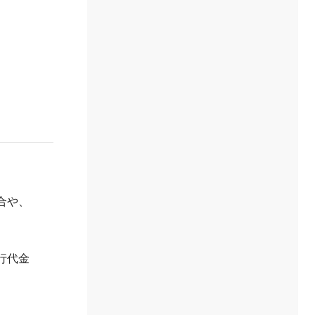
合や、
行代金