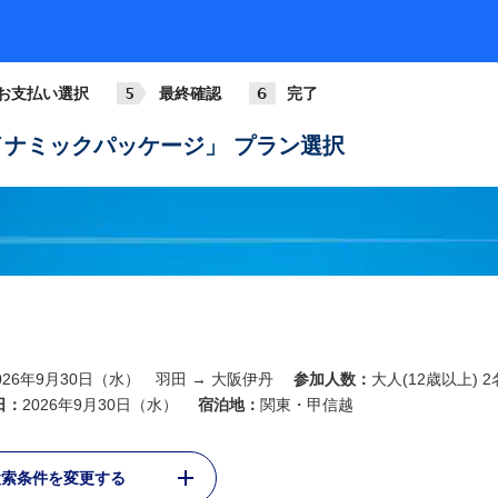
ANA013
781
基準
07:00
08:05
羽田
大阪伊丹
お支払い選択
最終確認
完了
ANA015
789
+2,2
08:15
09:20
ナミックパッケージ」 プラン選択
羽田
大阪伊丹
ANA017
321
+2,2
09:00
10:05
羽田
大阪伊丹
ANA019
788
+2,2
10:00
11:05
羽田
大阪伊丹
ANA021
026年9月30日（水） 羽田 → 大阪伊丹
参加人数：
大人(12歳以上) 2
321
+2,2
11:00
12:05
日：
2026年9月30日（水）
宿泊地：
関東・甲信越
羽田
大阪伊丹
ANA023
検索条件を変更する
738
基準
12:00
13:10