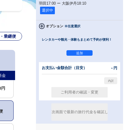
羽田
17:00
ー
大阪伊丹
18:10
選択中
00円
オプション
※任意選択
・乗継便
レンタカーや観光・体験もまとめて予約が便利！
便
便
-
お支払い金額合計（目安）
円
料金
00円
便