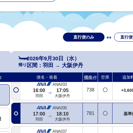
羽田
大阪伊丹
ANA025
738
+2,2
13:00
14:05
羽田
大阪伊丹
直行便のみ
直行便
ANA027
763
基準
14:00
15:05
円
羽田
大阪伊丹
2026年9月30日（水）
ANA031
帰り
区間：
羽田
→
大阪伊丹
738
基準
14:50
15:55
円
羽田
大阪伊丹
金
便名・発着
機種
空席
追加
ANA033
738
+3,6
16:00
17:05
羽田
大阪伊丹
ANA035
781
基準
17:00
18:10
円
羽田
大阪伊丹
ANA037