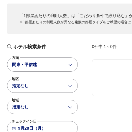
ANA032
「1部屋あたりの利用人数」は「こだわり条件で絞り込む」
781
+2,200
15:30
16:55
※1部屋あたりの利用人数が異なる複数の部屋タイプをご希望の場合は
大阪伊丹
羽田
ANA034
789
+2,200
16:40
18:05
大阪伊丹
羽田
ホテル検索条件
0件中 1～0件
ANA036
方面
788
+2,200
17:40
19:05
関東・甲信越
大阪伊丹
羽田
地区
ANA038
指定なし
763
+3,600
19:00
20:20
大阪伊丹
羽田
地域
ANA040
指定なし
781
+2,200
20:20
21:35
大阪伊丹
羽田
チェックイン日