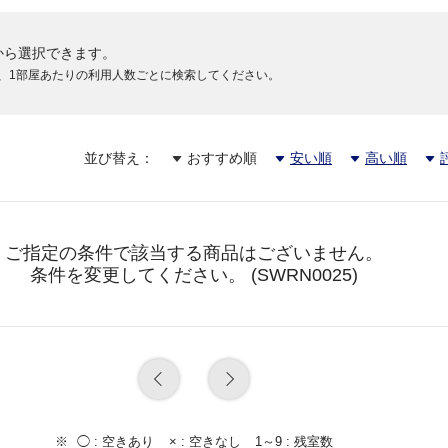
から選択できます。
円
、1部屋あたりの利用人数ごとに検索してください。
円
並び替え：
おすすめ順
安い順
高い順
円
ご指定の条件で該当する商品はございません。
条件を変更してください。 (SWRN0025)
円
円
◯ :
空きあり
× :
空きなし
1～9 :
残室数