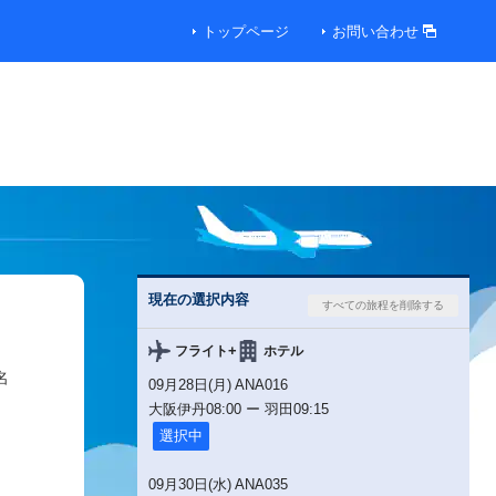
トップページ
お問い合わせ
便
00円
00円
現在の選択内容
00円
+
フライト
ホテル
名
09月28日(月) ANA016
00円
大阪伊丹
08:00
ー
羽田
09:15
選択中
便
09月30日(水) ANA035