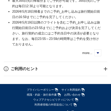
最大355日先の帰着分までご予約が可能です。355日先のご予
約は毎日12:30より可能となります。
2026年5月18日帰着までのご予約_お申し込みは旅行開始日前
日の16:59までにご予約を完了してください。
2026年5月19日以降のフライトを含むご予約_お申し込みは旅
行開始日前日の23:55までにご予約および決済を完了してくだ
さい。旅行契約の成立にはご予約当日中の決済が必要となり
ます。なお、毎日23:55～23:59の時間帯はご予約を受け付け
ておりません。
more...
く
ご利用のヒント
プライバシーポリシー
サイト利用規約
標識・約款・旅行条件書
お問い合わせ
ウェブアクセシビリティについて
利用者情報の外部送信について