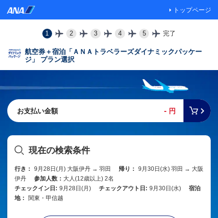
トップページ
1
2
3
4
5
完了
航空券＋宿泊「ＡＮＡトラベラーズダイナミックパッケー
ジ」 プラン選択
-
お支払い金額
円
現在の検索条件
行き：
9月28日(月) 大阪伊丹 → 羽田
帰り：
9月30日(水) 羽田 → 大阪
伊丹
参加人数：
大人(12歳以上) 2名
チェックイン日:
9月28日(月)
チェックアウト日:
9月30日(水)
宿泊
地：
関東・甲信越