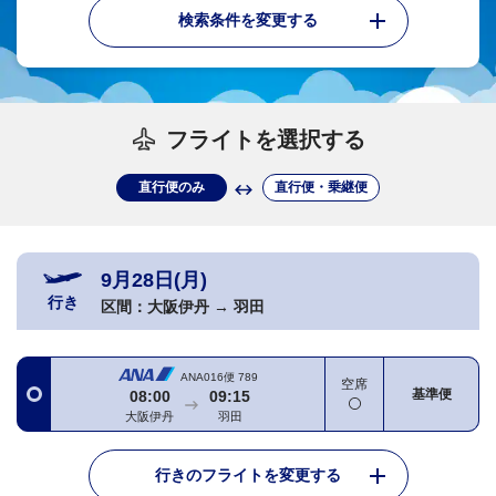
検索条件を変更する
フライトを選択する
直行便のみ
直行便・乗継便
9月28日(月)
行き
区間：
大阪伊丹
→
羽田
ANA016便
789
空席
基準便
08:00
09:15
大阪伊丹
羽田
行きのフライトを変更する