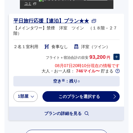
コミ
平日旅行応援【連泊】プラン★★
【メインタワー】禁煙 洋室 ツイン （１８階－２７
階）
２名１室利用
食事なし
洋室（ツイン）
93,200
フライト＋宿泊合計の目安
円
08月07日20時10分
現在の情報です
大人・お一人様：
746マイル〜
貯まる
※
空き
：残り○
1部屋
プランの詳細を見る