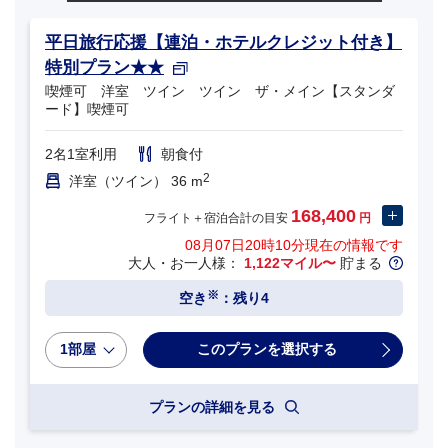
平日旅行応援【連泊・ホテルクレジット付き】
特別プラン★★
喫煙可 洋室 ツイン ツイン ザ・メイン【スタンダ
ード】喫煙可
2名1室利用
朝食付
2
洋室（ツイン） 36 m
168,400
フライト＋宿泊合計の目安
円
08月07日20時10分
現在の情報です
大人・お一人様：
1,122マイル〜
貯まる
※
空き
：残り4
1部屋
プランの詳細を見る