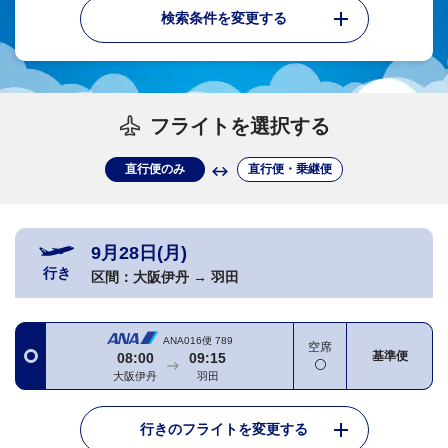
検索条件を変更する
フライトを選択する
直行便のみ
直行便・乗継便
9月28日(月)
行き
区間：
大阪伊丹
→
羽田
ANA016便
789
空席
基準便
08:00
09:15
大阪伊丹
羽田
行きのフライトを変更する