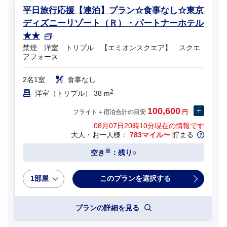
平日旅行応援【連泊】プラン☆食事なし☆東京
ディズニーリゾート（Ｒ）・パートナーホテル
★★
禁煙 洋室 トリプル 【エミオンスクエア】 スクエ
アフォース
2名1室
食事なし
2
洋室（トリプル） 38 m
100,600
フライト＋宿泊合計の目安
円
08月07日20時10分
現在の情報です
大人・お一人様：
783マイル〜
貯まる
※
空き
：残り○
1部屋
プランの詳細を見る