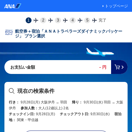
トップページ
1
2
3
4
5
完了
航空券＋宿泊「ＡＮＡトラベラーズダイナミックパッケー
ジ」 プラン選択
-
お支払い金額
円
現在の検索条件
行き：
9月28日(月) 大阪伊丹 → 羽田
帰り：
9月30日(水) 羽田 → 大阪
伊丹
参加人数：
大人(12歳以上) 2名
チェックイン日:
9月28日(月)
チェックアウト日:
9月30日(水)
宿泊
地：
関東・甲信越