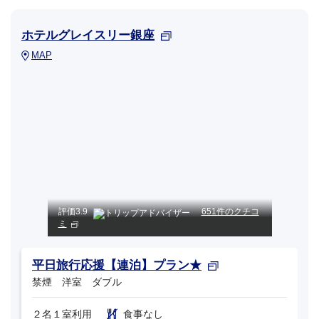
ホテルグレイスリー銀座
MAP
評価
3.9
651件のクチコ
ミ
平日旅行応援【連泊】プラン★
禁煙 洋室 ダブル
２名１室利用
食事なし