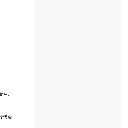
合や、
行代金