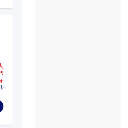
人
円
す