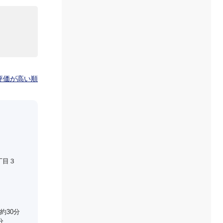
評価が高い順
丁目３
約30分
分