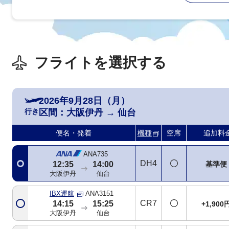
フライトを選択する
ANA731
738
+6,100
07:50
09:05
大阪伊丹
仙台
2026年9月28日（月）
行き
区間：
大阪伊丹
→
仙台
ANA733
321
+3,700
09:55
11:10
便名・発着
機種
空席
追加料
大阪伊丹
仙台
ANA735
DH4
基準便
12:35
14:00
大阪伊丹
仙台
IBX運航
ANA3151
CR7
14:15
15:25
+1,900
大阪伊丹
仙台