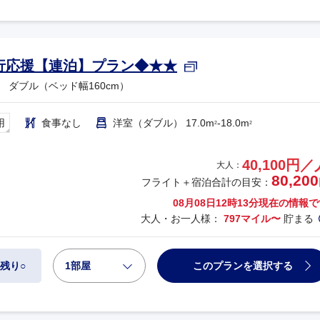
行応援【連泊】プラン◆★★
 ダブル（ベッド幅160cm）
用
食事なし
洋室（ダブル） 17.0m
-18.0m
2
2
40,100円／
大人：
80,200
フライト＋宿泊合計の目安：
08月08日12時13分
現在の情報で
大人・お一人様：
797マイル〜
貯まる
1部屋
このプランを選択する
残り○