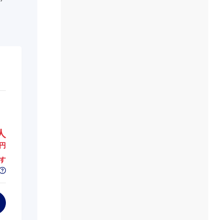
人
円
す