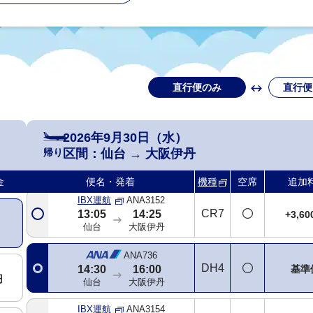
直行便のみ
直行便
ANA732
321
基準
07:50
09:10
円
仙台
大阪伊丹
2026年9月30日（水）
ANA734
帰り
区間：
仙台
→
大阪伊丹
738
+5,4
09:45
11:05
円
仙台
大阪伊丹
金
便名・発着
機種
空席
追加
IBX運航
ANA3152
CR7
13:05
14:25
+3,6
仙台
大阪伊丹
ANA736
DH4
基準
14:30
16:00
円
仙台
大阪伊丹
IBX運航
ANA3154