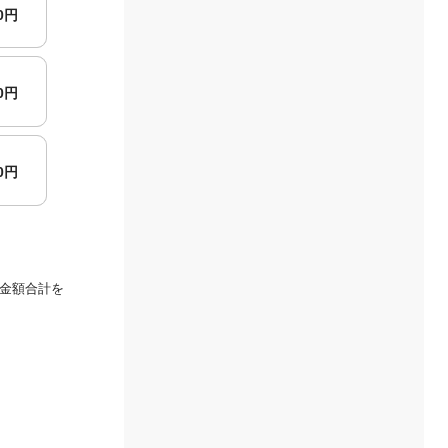
00円
00円
00円
金額合計を