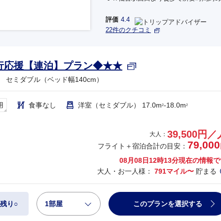
評価
4.4
22件のクチコミ
行応援【連泊】プラン◆★★
 セミダブル（ベッド幅140cm）
用
食事なし
洋室（セミダブル） 17.0m
-18.0m
2
2
39,500円／
大人：
79,000
フライト＋宿泊合計の目安：
08月08日12時13分
現在の情報で
大人・お一人様：
791マイル〜
貯まる
1部屋
このプランを選択する
残り○