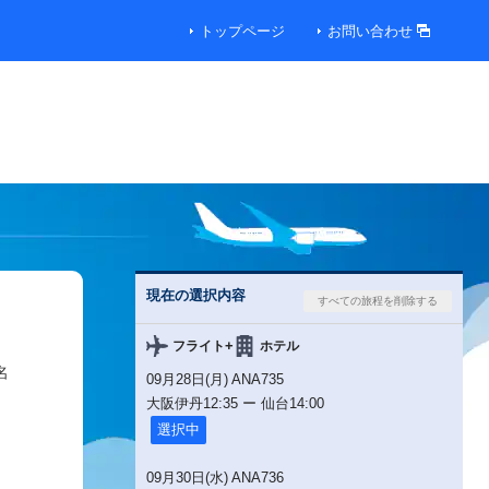
トップページ
お問い合わせ
現在の選択内容
+
フライト
ホテル
名
09月28日(月) ANA735
大阪伊丹
12:35
ー
仙台
14:00
選択中
09月30日(水) ANA736