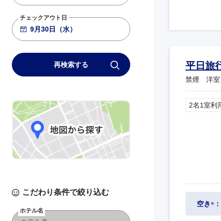
チェックアウト日
平日旅
再検索する
禁煙 洋室
2名1室利
こだわり条件で絞り込む
空き
：
※
ホテル名