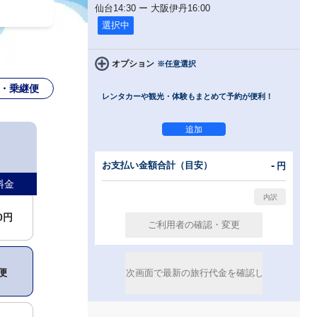
仙台
14:30
ー
大阪伊丹
16:00
選択中
オプション
※任意選択
・乗継便
レンタカーや観光・体験もまとめて予約が便利！
便
00円
-
お支払い金額合計（目安）
円
料金
00円
便