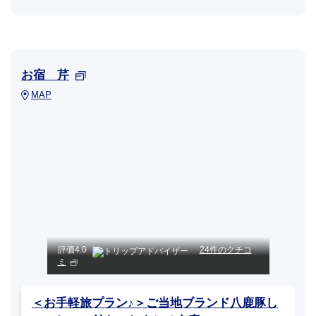
お宿 芹
MAP
評価
4.0
24件のクチコ
ミ
＜お手軽旅プラン♪＞ご当地ブランド八鹿豚し