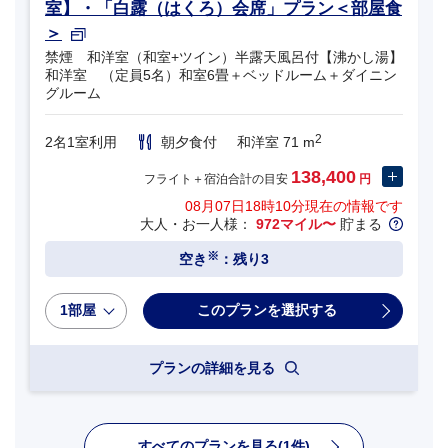
室】・「白露（はくろ）会席」プラン＜部屋食
＞
禁煙 和洋室（和室+ツイン）半露天風呂付【沸かし湯】
和洋室 （定員5名）和室6畳＋ベッドルーム＋ダイニン
グルーム
2
2名1室利用
朝夕食付
和洋室 71 m
138,400
フライト＋宿泊合計の目安
円
08月07日18時10分
現在の情報です
大人・お一人様：
972マイル〜
貯まる
※
空き
：残り3
1部屋
プランの詳細を見る
すべてのプランを見る(1件)