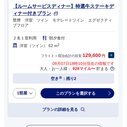
【ルームサービスディナー】特選牛ステーキデ
ィナー付きプラン
禁煙 洋室 ツイン モデレートツイン エグゼクティ
ブフロア
２名１室利用
朝夕食付
2
洋室（ツイン） 62 m
129,600
フライト＋宿泊合計の目安
円
08月07日18時10分
現在の情報です
大人・お一人様：
928マイル〜
貯まる
※
空き
：残り2
1部屋
プランの詳細を見る