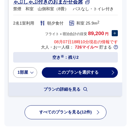
ゃぶしゃぶ付きのおまかせ会席
禁煙 和室 山側和室（8畳） バスなし・トイレ付き
2
2名1室利用
朝夕食付
和室 25.9m
89,200
フライト＋宿泊合計の目安
円
08月07日18時10分
現在の情報です
大人・お一人様：
726マイル〜
貯まる
※
空き
：残り2
1部屋
プランの詳細を見る
すべてのプランを見る(12件)