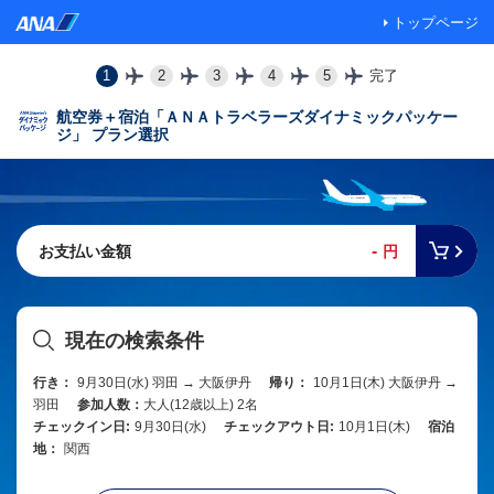
トップページ
1
2
3
4
5
完了
航空券＋宿泊「ＡＮＡトラベラーズダイナミックパッケー
ジ」 プラン選択
-
お支払い金額
円
現在の検索条件
行き：
9月30日(水) 羽田 → 大阪伊丹
帰り：
10月1日(木) 大阪伊丹 →
羽田
参加人数：
大人(12歳以上) 2名
チェックイン日:
9月30日(水)
チェックアウト日:
10月1日(木)
宿泊
地：
関西