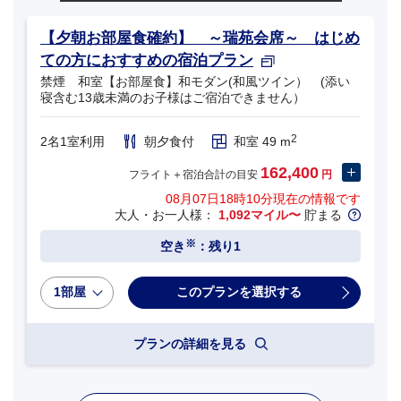
【夕朝お部屋食確約】 ～瑞苑会席～ はじめ
ての方におすすめの宿泊プラン
禁煙 和室【お部屋食】和モダン(和風ツイン） (添い
寝含む13歳未満のお子様はご宿泊できません）
2
2名1室利用
朝夕食付
和室 49 m
162,400
フライト＋宿泊合計の目安
円
08月07日18時10分
現在の情報です
大人・お一人様：
1,092マイル〜
貯まる
※
空き
：残り1
1部屋
プランの詳細を見る