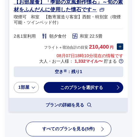
【お部屋食】「季節の京風創作懐石」～旬の素
材をふんだんに使用した懐石です～
喫煙可 和室 【数寄屋造り客室】西館・特別室（喫煙
可能・ツインベッド付）
2名1室利用
朝夕食付
和室 22.5畳
210,400
フライト＋宿泊合計の目安
円
08月07日18時10分
現在の情報です
大人・お一人様：
1,332マイル〜
貯まる
※
空き
：残り1
1部屋
プランの詳細を見る
すべてのプランを見る(5件)