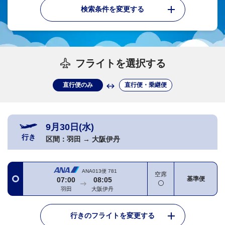
検索条件を変更する
フライトを選択する
直行便のみ
直行便・乗継便
9月30日(水)
行き
区間：
羽田
→
大阪伊丹
ANA013便
781
空席
基準便
07:00
08:05
羽田
大阪伊丹
行きのフライトを変更する