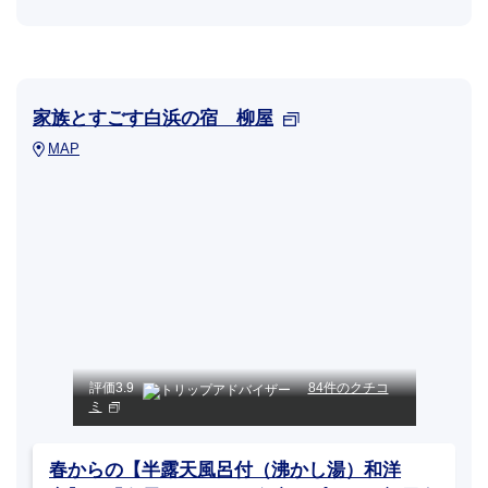
家族とすごす白浜の宿 柳屋
MAP
評価
3.9
84件のクチコ
ミ
春からの【半露天風呂付（沸かし湯）和洋