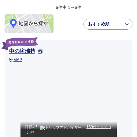
6件中 1～6件
おすすめ順
中の坊瑞苑
MAP
評価
4.6
169件のクチコ
ミ