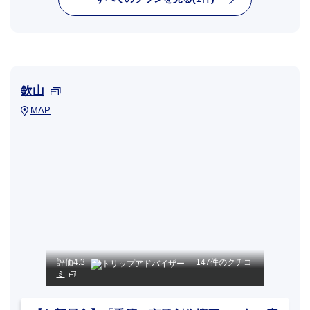
欽山
MAP
評価
4.3
147件のクチコ
ミ