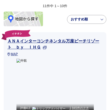
11件中 1～10件
おすすめ順
ＡＮＡインターコンチネンタル万座ビーチリゾー
ト ｂｙ ＩＨＧ
MAP
評価
4.2
1,945件のクチ