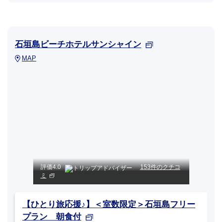
石垣島ビーチホテルサンシャイン
MAP
評価
4.0
153件のクチコ
ミ
【ひとり旅応援♪】＜室数限定＞石垣島フリー
プラン 朝食付