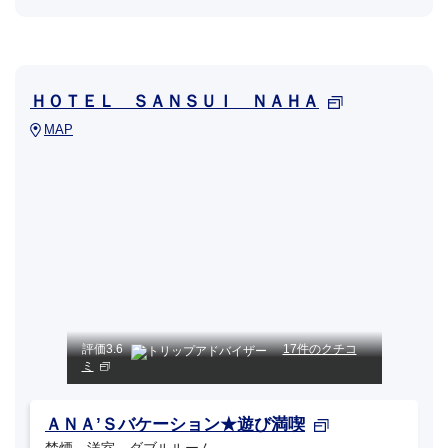
ＨＯＴＥＬ ＳＡＮＳＵＩ ＮＡＨＡ
MAP
評価
3.6
17件のクチコ
ミ
ＡＮＡ’Ｓバケーション★遊び満喫