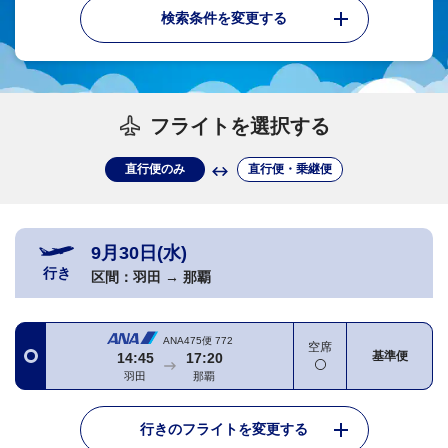
検索条件を変更する
フライトを選択する
直行便のみ
直行便・乗継便
9月30日(水)
行き
区間：
羽田
→
那覇
ANA475便
772
空席
基準便
14:45
17:20
羽田
那覇
行きのフライトを変更する