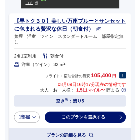
コミ
【早トク３０】美しい万座ブルーとサンセット
に包まれる贅沢な休日（朝食付）
禁煙 洋室 ツイン スタンダードルーム 部屋指定無
し
2名1室利用
朝食付
2
洋室（ツイン） 32 m
105,400
フライト＋宿泊合計の目安
円
08月09日16時17分
現在の情報です
大人・お一人様：
1,511マイル〜
貯まる
※
空き
：残り5
1部屋
プランの詳細を見る