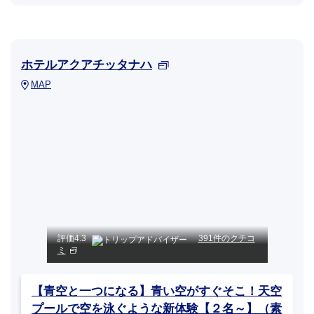
ホテルアクアチッタナハ
MAP
評価
4.3
391件のクチコ
ミ
【青空と一つになる】青い空がすぐそこ！天空
プールで空を泳ぐような新体験【２名～】（素