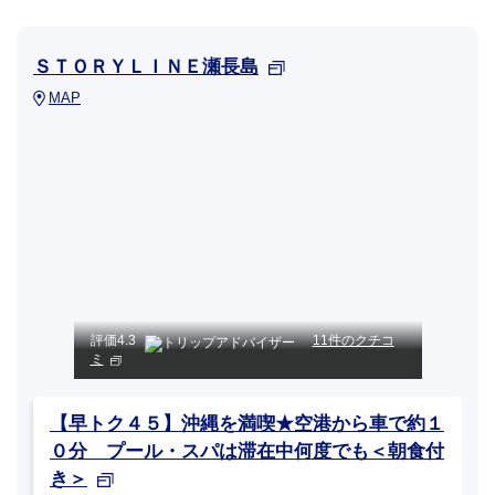
ＳＴＯＲＹＬＩＮＥ瀬長島
MAP
評価
4.3
11件のクチコ
ミ
【早トク４５】沖縄を満喫★空港から車で約１
０分 プール・スパは滞在中何度でも＜朝食付
き＞