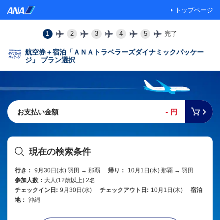
トップページ
1
2
3
4
5
完了
航空券＋宿泊「ＡＮＡトラベラーズダイナミックパッケー
ジ」 プラン選択
-
お支払い金額
円
現在の検索条件
行き：
9月30日(水) 羽田 → 那覇
帰り：
10月1日(木) 那覇 → 羽田
参加人数：
大人(12歳以上) 2名
チェックイン日:
9月30日(水)
チェックアウト日:
10月1日(木)
宿泊
地：
沖縄