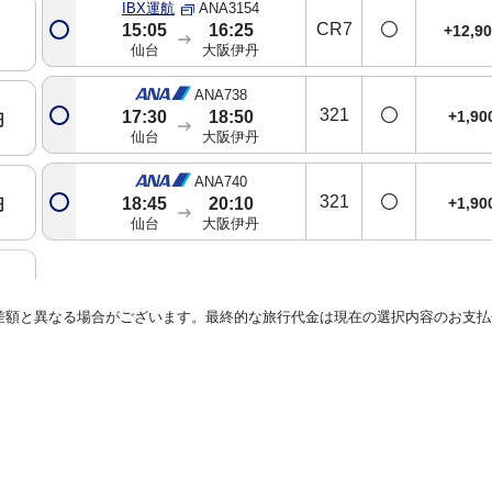
IBX運航
ANA3154
CR7
15:05
16:25
+12,9
仙台
大阪伊丹
ANA738
321
+1,9
17:30
18:50
円
仙台
大阪伊丹
ANA740
321
+1,9
18:45
20:10
円
仙台
大阪伊丹
円
差額と異なる場合がございます。最終的な旅行代金は現在の選択内容のお支払
円