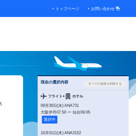
トップページ
お問い合わせ
現在の選択内容
+
フライト
ホテル
名
09月30日(水) ANA731
大阪伊丹
07:50
ー
仙台
09:05
選択中
10月01日(木) ANA3152