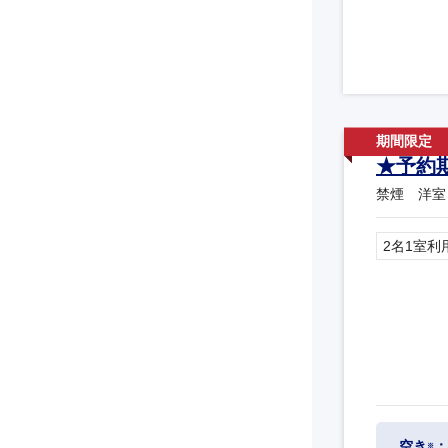
★予約
禁煙 洋室
2名1室利
空き
：
※