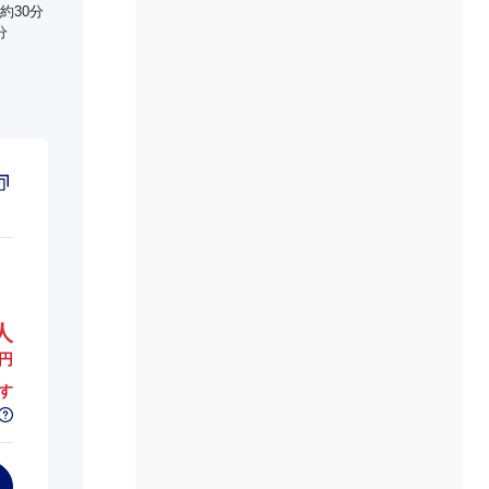
約30分
分
人
円
す