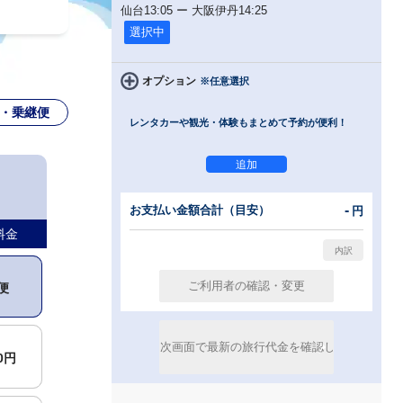
仙台
13:05
ー
大阪伊丹
14:25
選択中
オプション
※任意選択
・乗継便
レンタカーや観光・体験もまとめて予約が便利！
便
-
お支払い金額合計（目安）
円
00円
料金
便
00円