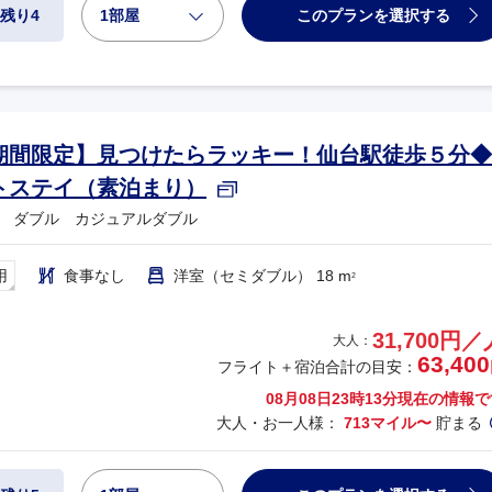
1部屋
このプランを選択する
残り4
期間限定】見つけたらラッキー！仙台駅徒歩５分◆
トステイ（素泊まり）
 ダブル カジュアルダブル
用
食事なし
洋室（セミダブル） 18 m
2
31,700円／
大人：
63,400
フライト＋宿泊合計の目安：
08月08日23時13分
現在の情報で
大人・お一人様：
713マイル〜
貯まる