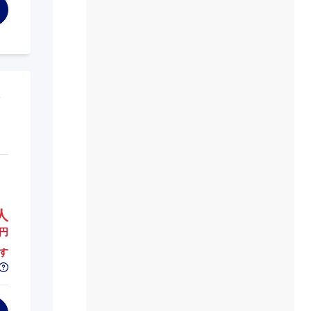
人
円
す