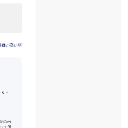
評価が高い順
－６－
約25分
歩で所