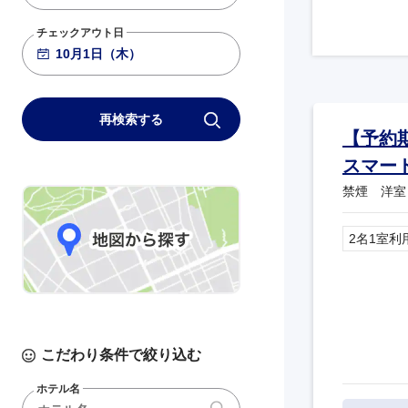
チェックアウト日
再検索する
【予約
スマー
禁煙 洋室
2名1室利
こだわり条件で絞り込む
ホテル名