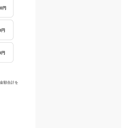
00円
00円
00円
金額合計を