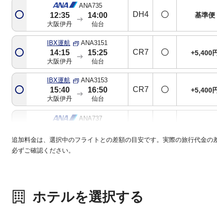
ANA735
DH4
基準便
12:35
14:00
大阪伊丹
仙台
IBX運航
ANA3151
CR7
14:15
15:25
+5,400
大阪伊丹
仙台
IBX運航
ANA3153
CR7
15:40
16:50
+5,400
大阪伊丹
仙台
ANA737
321
+3,600
16:50
18:05
大阪伊丹
仙台
追加料金は、選択中のフライトとの差額の目安です。実際の旅行代金の
必ずご確認ください。
ANA739
321
+3,600
19:40
21:00
大阪伊丹
仙台
ホテルを選択する