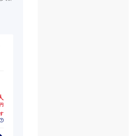
人
円
す