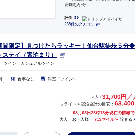
要時間約7分
評価
3.8
268件のクチコミ
期間限定】見つけたらラッキー！仙台駅徒歩５分◆
トステイ（素泊まり）
 ツイン カジュアルツイン
用
食事なし
洋室（ツイン）
31,700円／
大人：
63,400
フライト＋宿泊合計の目安：
08月08日23時13分
現在の情報で
大人・お一人様：
713マイル〜
貯まる