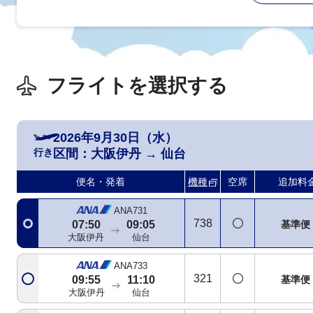
フライトを選択する
2026年9月30日（水）
行き
区間：
大阪伊丹
→
仙台
便名・発着
機種
空席
追加料
ANA731
738
基準便
07:50
09:05
大阪伊丹
仙台
ANA733
321
基準便
09:55
11:10
大阪伊丹
仙台