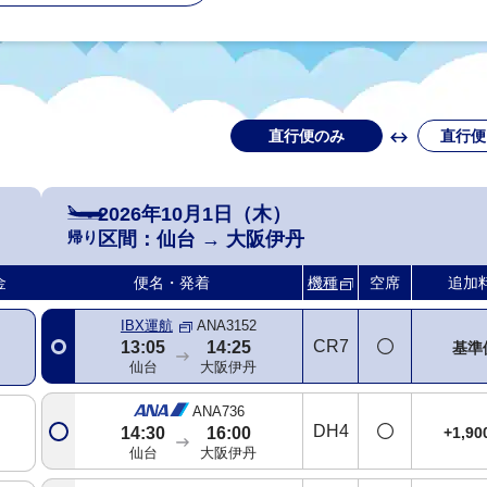
直行便のみ
直行便
ANA732
321
基準
07:50
09:10
仙台
大阪伊丹
2026年10月1日（木）
帰り
区間：
仙台
→
大阪伊丹
ANA734
738
+1,9
09:45
11:05
金
便名・発着
機種
空席
追加
仙台
大阪伊丹
IBX運航
ANA3152
CR7
13:05
14:25
基準
仙台
大阪伊丹
ANA736
DH4
+1,9
14:30
16:00
仙台
大阪伊丹