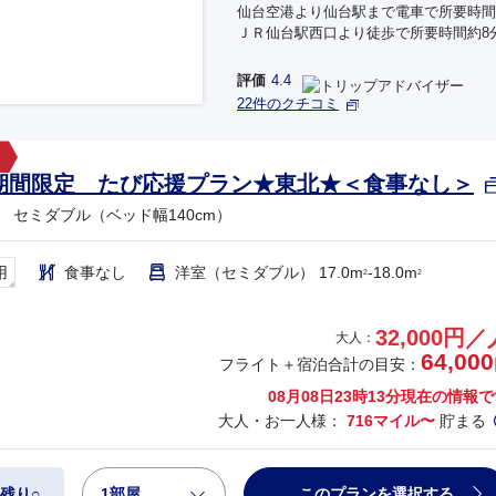
仙台空港より仙台駅まで電車で所要時間
ＪＲ仙台駅西口より徒歩で所要時間約8
評価
4.4
22件のクチコミ
期間限定 たび応援プラン★東北★＜食事なし＞
 セミダブル（ベッド幅140cm）
用
食事なし
洋室（セミダブル） 17.0m
-18.0m
2
2
32,000円／
大人：
64,000
フライト＋宿泊合計の目安：
08月08日23時13分
現在の情報で
大人・お一人様：
716マイル〜
貯まる
1部屋
このプランを選択する
残り○