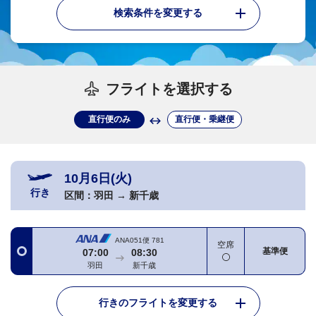
検索条件を変更する
フライトを選択する
直行便のみ
直行便・乗継便
10月6日(火)
行き
区間：
羽田
→
新千歳
ANA051便
781
空席
基準便
07:00
08:30
羽田
新千歳
行きのフライトを変更する