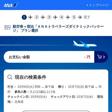
トップページ
1
2
3
4
5
完了
航空券＋宿泊「ＡＮＡトラベラーズダイナミックパッケー
ジ」 プラン選択
-
お支払い金額
円
現在の検索条件
行き：
10月6日(火) 羽田 → 新千歳
帰り：
10月7日(水) 新千歳 → 羽
田
参加人数：
大人(12歳以上) 2名
チェックイン日:
10月6日(火)
チェックアウト日:
10月7日(水)
宿泊
地：
北海道