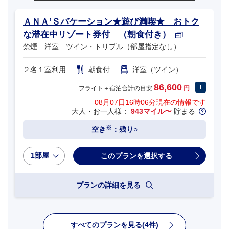
ＡＮＡ’Ｓバケーション★遊び満喫★ おトク
な滞在中リゾート券付 （朝食付き）
禁煙 洋室 ツイン・トリプル（部屋指定なし）
２名１室利用
朝食付
洋室（ツイン）
86,600
フライト＋宿泊合計の目安
円
08月07日16時06分
現在の情報です
大人・お一人様：
943マイル〜
貯まる
※
空き
：残り○
1部屋
プランの詳細を見る
すべてのプランを見る(4件)