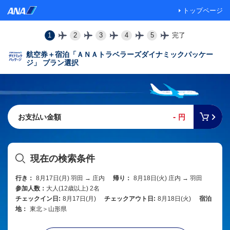
トップページ
1
2
3
4
5
完了
航空券＋宿泊「ＡＮＡトラベラーズダイナミックパッケー
ジ」 プラン選択
-
お支払い金額
円
現在の検索条件
行き：
8月17日(月) 羽田 → 庄内
帰り：
8月18日(火) 庄内 → 羽田
参加人数：
大人(12歳以上) 2名
チェックイン日:
8月17日(月)
チェックアウト日:
8月18日(火)
宿泊
地：
東北＞山形県