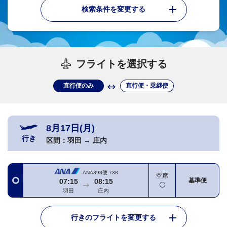
検索条件を変更する
フライトを選択する
直行便のみ
直行便・乗継便
8月17日(月)
行き
区間：
羽田
→
庄内
ANA393便
738
空席
基準便
07:15
08:15
羽田
庄内
行きのフライトを変更する