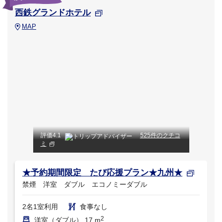
西鉄グランドホテル
MAP
評価
4.1
525件のクチコ
ミ
★予約期間限定 たび応援プラン★九州★
禁煙 洋室 ダブル エコノミーダブル
2名1室利用
食事なし
2
洋室（ダブル） 17 m