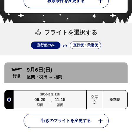
検索条件を変更する
フライトを選択する
直行便のみ
直行便・乗継便
9月6日(日)
行き
区間：
羽田
→
福岡
SFJ043便
32N
空席
09:20
11:15
基準便
羽田
福岡
行きのフライトを変更する