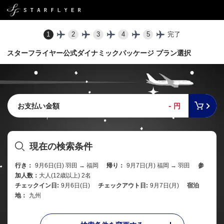
1
2
3
4
5
完了
スターフライヤー公式ダイナミックパッケージ プラン選択
-
お支払い金額
円
現在の検索条件
行き：
9月6日(日) 羽田 → 福岡
帰り：
9月7日(月) 福岡 → 羽田
参
加人数：
大人(12歳以上) 2名
チェックイン日:
9月6日(日)
チェックアウト日:
9月7日(月)
宿泊
地：
九州