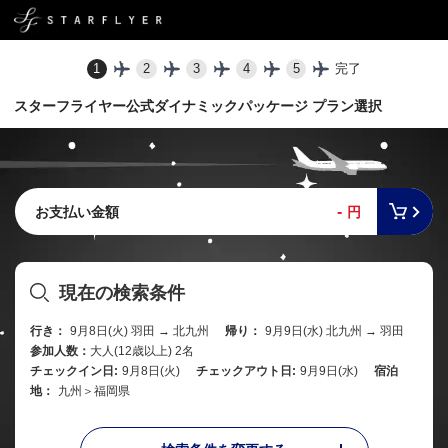
1
2
3
4
5
完了
スターフライヤー公式ダイナミックパッケージ プラン選択
-
お支払い金額
円
現在の検索条件
行き：
9月8日(火) 羽田 → 北九州
帰り：
9月9日(水) 北九州 → 羽田
参加人数：
大人(12歳以上) 2名
チェックイン日:
9月8日(火)
チェックアウト日:
9月9日(水)
宿泊
地：
九州＞福岡県