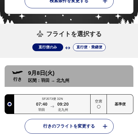
検索条件を変更する
フライトを選択する
直行便のみ
直行便・乗継便
9月8日(火)
行き
区間：
羽田
→
北九州
SFJ073便
32N
空席
07:40
09:20
基準便
羽田
北九州
行きのフライトを変更する