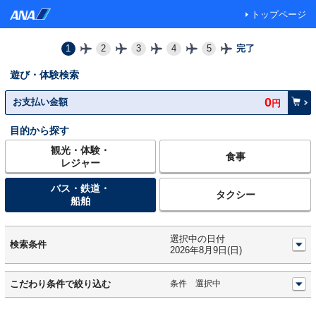
トップページ
1
2
3
4
5
完了
遊び・体験検索
0
お支払い金額
円
目的から探す
観光・体験・
食事
レジャー
バス・鉄道・
タクシー
船舶
選択中の日付
開
検索条件
2026年8月9日(日)
開
こだわり条件で絞り込む
条件
選択中