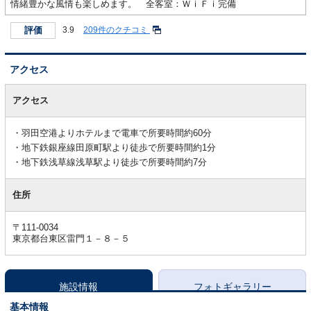
情緒豊かな風情も楽しめます。 全客室：ＷｉＦｉ完備
評価
3.9
209件のクチコミ
アクセス
ア
ク
アクセス
セ
ス
羽田空港よりホテルまで電車で所要時間約60分
地下鉄銀座線田原町駅より徒歩で所要時間約1分
地下鉄浅草線浅草駅より徒歩で所要時間約7分
住所
〒111-0034
東京都台東区雷門１－８－５
施設情報
フォトギャラリー
基本情報