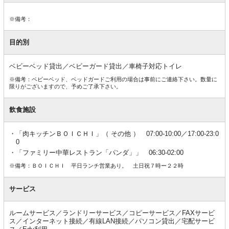
※備考：
目的別
ベビーベッド貸出／ベビーガード貸出／車椅子対応トイレ
※備考：ベビーベッド、ベッドガードご利用の場合は事前にご連絡下さい。数量に
限りがございますので、予めご了承下さい。
飲食施設
「肉キッチンＢＯＩＣＨＩ」（ その他 ） 07:00-10:00／17:00-23:0
0
「ファミリー中華レストラン「パンダ」」 06:30-02:00
※備考：ＢＯＩＣＨＩ 平日ランチ営業あり。 土日祝７時ー２２時
サービス
ルームサービス／ランドリーサービス／コピーサービス／FAXサービ
ス／インターネット接続／有線LAN接続／パソコン貸出／宅配サービ