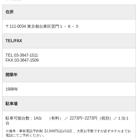
基
本
住所
情
報
〒111-0034 東京都台東区雷門１－８－５
TEL/FAX
TEL:03-3847-1511
FAX:03-3847-1509
開業年
1998年
駐車場
駐車可能台数：14台 （有料） ／ 2273円~2273円（税別）／１泊１
台
※備考：事前電話予約制【2,500円(込)/1泊】。大変お手数ですが必ずホテルまでお
電話にてご予約ください。