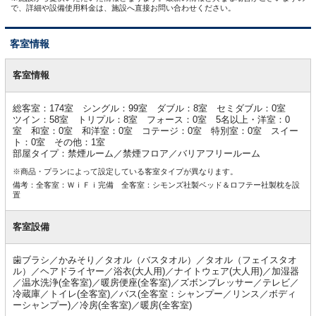
で、詳細や設備使用料金は、施設へ直接お問い合わせください。
客室情報
客
室
客室情報
情
報
総客室：174室 シングル：99室 ダブル：8室 セミダブル：0室
ツイン：58室 トリプル：8室 フォース：0室 5名以上・洋室：0
室 和室：0室 和洋室：0室 コテージ：0室 特別室：0室 スイー
ト：0室 その他：1室
部屋タイプ：禁煙ルーム／禁煙フロア／バリアフリールーム
※商品・プランによって設定している客室タイプが異なります。
備考：全客室：ＷｉＦｉ完備 全客室：シモンズ社製ベッド＆ロフテー社製枕を設
置
客室設備
歯ブラシ／かみそり／タオル（バスタオル）／タオル（フェイスタオ
ル）／ヘアドライヤー／浴衣(大人用)／ナイトウェア(大人用)／加湿器
／温水洗浄(全客室)／暖房便座(全客室)／ズボンプレッサー／テレビ／
冷蔵庫／トイレ(全客室)／バス(全客室：シャンプー／リンス／ボディ
ーシャンプー)／冷房(全客室)／暖房(全客室)