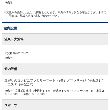
※備考：
※施設から提供いただいた情報となります。最新の情報と異なる場合がございますの
で、詳細は、施設へ直接お問い合わせください。
館内設備
館
内
温泉・大浴場
設
備
※貸切風呂について：
※備考：
館内設備
最寄りのコンビニファミリーマート（2分）／マッサージ（手配含む）
／エステ（手配含む）
※備考：立体式駐車場（予約制１４台）普通車１０台／ハイルーフ車４台／車高２
０５ｃｍ以下、車幅１８０ｃｍ以下
スポーツ