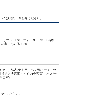
へ直接お問い合わせください。
 トリプル：0室 フォース：0室 5名以
68室 その他：0室
ヤー／浴衣(大人用・小人用)／ナイトウ
料放送／冷蔵庫／トイレ(全客室)／バス(全
全客室)
わせください。