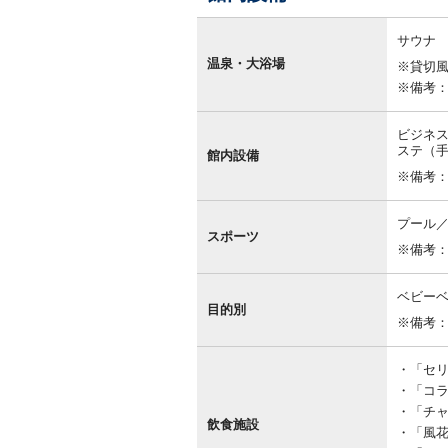
館
内
サウナ
設
温泉・大浴場
※貸切
備
※備考
ビジネ
ステ（
館内設備
※備考
プール
スポーツ
※備考
ベビー
目的別
※備考
「セリー
「コラー
「チャイ
飲食施設
「風花」