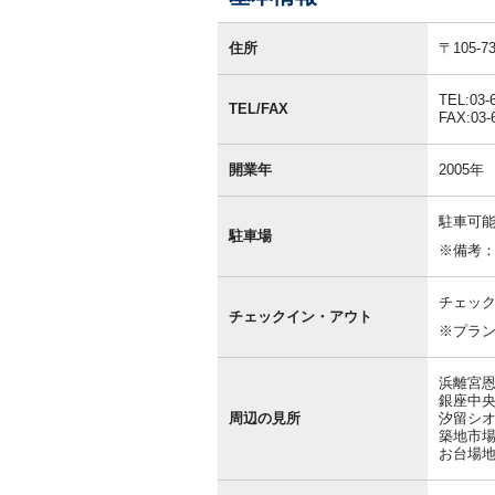
基
本
住所
〒105
情
報
TEL:03-
TEL/FAX
FAX:03-
開業年
2005年
駐車可能
駐車場
※備考
チェック
チェックイン・アウト
※プラ
浜離宮恩
銀座中央
周辺の見所
汐留シオ
築地市場
お台場地