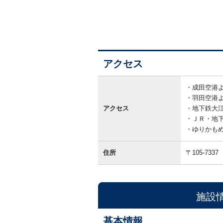
アクセス
ア
ク
成田空港
セ
羽田空港
ス
アクセス
地下鉄大
ＪＲ・地
ゆりかも
住所
〒105-7337
施設
基本情報