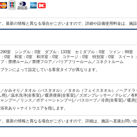
す。最新の情報と異なる場合がございますので、詳細や設備使用料金は、施設
290室 シングル：0室 ダブル：133室 セミダブル：0室 ツイン：89室
：0室 和室：0室 和洋室：0室 コテージ：0室 特別室：0室 スイート：
イプ：禁煙ルーム／禁煙フロア／バリアフリールーム／コネクトルーム
・プランによって設定している客室タイプが異なります。
／かみそり／タオル（バスタオル）／タオル（フェイスタオル）／ヘアドライ
人用)／温水洗浄(全客室)／暖房便座(全客室)／ズボンプレッサー／テレビ／有
ャンプー／リンス／ボディーシャンプー)／バスローブ／冷房(全客室)／暖房(
：浴衣あり＝ナイトウエアを指します。
す。最新の情報と異なる場合がございますので、詳細は、施設へ直接お問い合