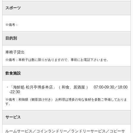
スポーツ
※備考：
目的別
車椅子貸出
※備考：車椅子は数に限りがありますので、事前にお電話下さいませ。
飲食施設
「海鮮処 松月亭博多本店」（ 和食、居酒屋 ） 07:00-09:30／18:00
-22:30
※備考：和御膳（鯛茶漬け付き） お料理は博多の旬な食材を多数ご準備しておりま
す。
サービス
ルームサービス／コインランドリー／ランドリーサービス／コピーサ