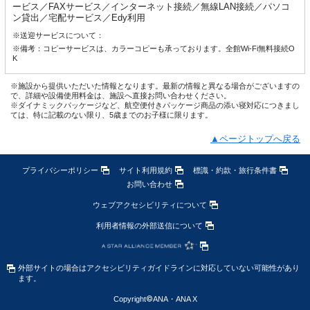
ービス／FAXサービス／インターネット接続／無線LAN接続／パソコ
ン貸出／宅配サービス／Edy利用
※送迎サービスについて：
※備考：コピーサービスは、カラーコピーも承っております。全館Wi-Fi無料接続O
K
※施設から提供いただいた情報となります。最新の情報と異なる場合がございますの
で、詳細や設備使用料金は、施設へ直接お問い合わせください。
※ダイナミックパッケージなど、航空便付きパッケージ商品の添い寝対応につきまし
ては、特に記載のない限り、5歳までのお子様に限ります。
▲ページトップへ戻る
プライバシーポリシー
サイト利用規約
標識・約款・旅行条件書
お問い合わせ
ウェブアクセシビリティについて
利用者情報の外部送信について
外部サイトの場合はアクセシビリティガイドラインに対応していない可能性があり
ます。
Copyright
©
ANA・ANA X