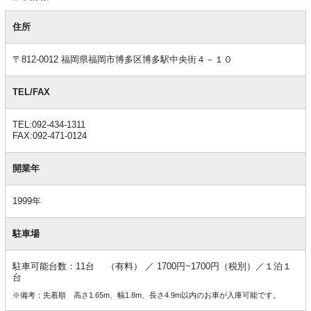
基
本
住所
情
報
〒812-0012 福岡県福岡市博多区博多駅中央街４－１０
TEL/FAX
TEL:092-434-1311
FAX:092-471-0124
開業年
1999年
駐車場
駐車可能台数：11台 （有料） ／ 1700円~1700円（税別）／１泊１
台
※備考：先着順 高さ1.65m、幅1.8m、長さ4.9m以内のお車が入庫可能です。