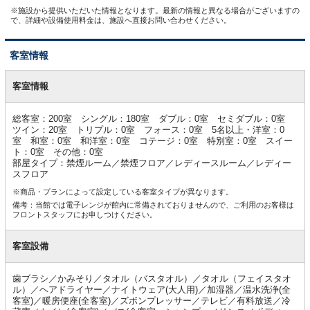
※施設から提供いただいた情報となります。最新の情報と異なる場合がございますの
で、詳細や設備使用料金は、施設へ直接お問い合わせください。
客室情報
客
室
客室情報
情
報
総客室：200室 シングル：180室 ダブル：0室 セミダブル：0室
ツイン：20室 トリプル：0室 フォース：0室 5名以上・洋室：0
室 和室：0室 和洋室：0室 コテージ：0室 特別室：0室 スイー
ト：0室 その他：0室
部屋タイプ：禁煙ルーム／禁煙フロア／レディースルーム／レディー
スフロア
※商品・プランによって設定している客室タイプが異なります。
備考：当館では電子レンジが館内に常備されておりませんので、ご利用のお客様は
フロントスタッフにお申しつけください。
客室設備
歯ブラシ／かみそり／タオル（バスタオル）／タオル（フェイスタオ
ル）／ヘアドライヤー／ナイトウェア(大人用)／加湿器／温水洗浄(全
客室)／暖房便座(全客室)／ズボンプレッサー／テレビ／有料放送／冷