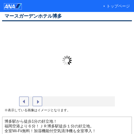
トップページ
マースガーデンホテル博多
外観写真
【ブラッ
※表示している画像はイメージとなります。
博多駅から徒歩1分の好立地！
福岡空港より６分！ＪＲ博多駅徒歩１分の好立地。
全室Wi-Fii無料！加湿機能付空気清浄機も全室導入！