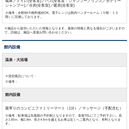
蔵庫／トイレ(全客室)／バス(全客室：シャンプー／リンス／ボディー
シャンプー)／冷房(全客室)／暖房(全客室)
※備考：全館Wi-Fi無料接続OK。電子レンジは館内ベンダールーム（５階・１０
階）に完備しております。
※施設から提供いただいた情報となります。最新の情報と異なる場合がございますの
で、詳細は、施設へ直接お問い合わせください。
館内設備
館
内
温泉・大浴場
設
備
※貸切風呂について：
※備考：
館内設備
最寄りのコンビニファミリーマート（1分）／マッサージ（手配含む）
※備考：駐車場は先着順の予約制となりますので、直接TELにてご予約下さい。高
さ1.65ｍ、幅1.8m、長さ4.9ｍを越えるお車は近くへご案内となり、有料となりま
す。