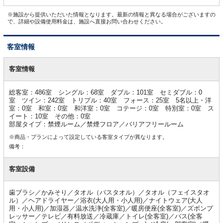
※施設から提供いただいた情報となります。最新の情報と異なる場合がございますの
で、詳細や設備使用料金は、施設へ直接お問い合わせください。
客室情報
客
室
客室情報
情
報
総客室：486室 シングル：68室 ダブル：101室 セミダブル：0
室 ツイン：242室 トリプル：40室 フォース：25室 5名以上・洋
室：0室 和室：0室 和洋室：0室 コテージ：0室 特別室：0室 ス
イート：10室 その他：0室
部屋タイプ：禁煙ルーム／禁煙フロア／バリアフリールーム
※商品・プランによって設定している客室タイプが異なります。
備考：
客室設備
歯ブラシ／かみそり／タオル（バスタオル）／タオル（フェイスタオ
ル）／ヘアドライヤー／浴衣(大人用・小人用)／ナイトウェア(大人
用・小人用)／加湿器／温水洗浄(全客室)／暖房便座(全客室)／ズボンプ
レッサー／テレビ／有料放送／冷蔵庫／トイレ(全客室)／バス(全客