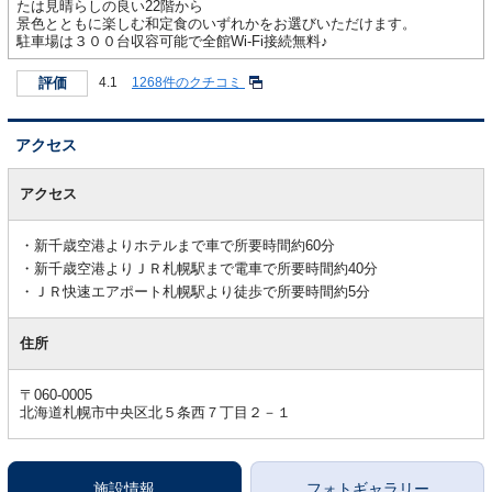
たは見晴らしの良い22階から
景色とともに楽しむ和定食のいずれかをお選びいただけます。
駐車場は３００台収容可能で全館Wi-Fi接続無料♪
評価
4.1
1268件のクチコミ
アクセス
ア
ク
アクセス
セ
ス
新千歳空港よりホテルまで車で所要時間約60分
新千歳空港よりＪＲ札幌駅まで電車で所要時間約40分
ＪＲ快速エアポート札幌駅より徒歩で所要時間約5分
住所
〒060-0005
北海道札幌市中央区北５条西７丁目２－１
施設情報
フォトギャラリー