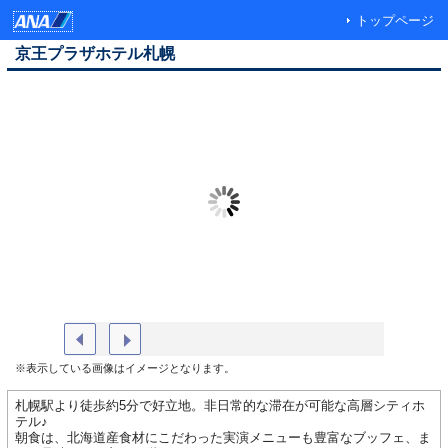
トップページ
京王プラザホテル札幌
ホテル外観（昼）
朝食ブッ
※表示している画像はイメージとなります。
札幌駅より徒歩約5分で好立地。非日常的な滞在が可能な高層シティホ
テル♪
朝食は、北海道産食材にこだわった実演メニューも豊富なブッフェ、ま