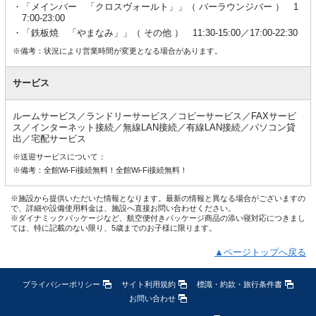
「メインバー 「クロスヴォールト」」（ バーラウンジバー ） 1
7:00-23:00
「鉄板焼 「やまなみ」」（ その他 ） 11:30-15:00／17:00-22:30
※備考：状況により営業時間が変更となる場合があります。
サービス
ルームサービス／ランドリーサービス／コピーサービス／FAXサービ
ス／インターネット接続／無線LAN接続／有線LAN接続／パソコン貸
出／宅配サービス
※送迎サービスについて：
※備考：全館Wi-Fi接続無料！全館Wi-Fi接続無料！
※施設から提供いただいた情報となります。最新の情報と異なる場合がございますの
で、詳細や設備使用料金は、施設へ直接お問い合わせください。
※ダイナミックパッケージなど、航空便付きパッケージ商品の添い寝対応につきまし
ては、特に記載のない限り、5歳までのお子様に限ります。
▲ページトップへ戻る
プライバシーポリシー
サイト利用規約
標識・約款・旅行条件書
お問い合わせ