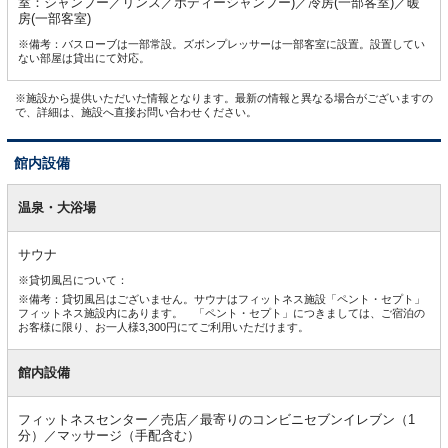
室：シャンプー／リンス／ボディーシャンプー)／冷房(一部客室)／暖
房(一部客室)
※備考：バスローブは一部常設。ズボンプレッサーは一部客室に設置。設置してい
ない部屋は貸出にて対応。
※施設から提供いただいた情報となります。最新の情報と異なる場合がございますの
で、詳細は、施設へ直接お問い合わせください。
館内設備
館
内
温泉・大浴場
設
備
サウナ
※貸切風呂について：
※備考：貸切風呂はございません。サウナはフィットネス施設「ペント・セプト」
フィットネス施設内にあります。 「ペント・セプト」につきましては、ご宿泊の
お客様に限り、お一人様3,300円にてご利用いただけます。
館内設備
フィットネスセンター／売店／最寄りのコンビニセブンイレブン（1
分）／マッサージ（手配含む）