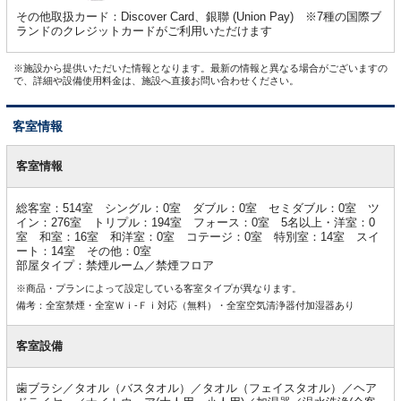
その他取扱カード：Discover Card、銀聯 (Union Pay) ※7種の国際ブ
ランドのクレジットカードがご利用いただけます
※施設から提供いただいた情報となります。最新の情報と異なる場合がございますの
で、詳細や設備使用料金は、施設へ直接お問い合わせください。
客室情報
客
室
客室情報
情
報
総客室：514室 シングル：0室 ダブル：0室 セミダブル：0室 ツ
イン：276室 トリプル：194室 フォース：0室 5名以上・洋室：0
室 和室：16室 和洋室：0室 コテージ：0室 特別室：14室 スイ
ート：14室 その他：0室
部屋タイプ：禁煙ルーム／禁煙フロア
※商品・プランによって設定している客室タイプが異なります。
備考：全室禁煙・全室Ｗｉ-Ｆｉ対応（無料）・全室空気清浄器付加湿器あり
客室設備
歯ブラシ／タオル（バスタオル）／タオル（フェイスタオル）／ヘア