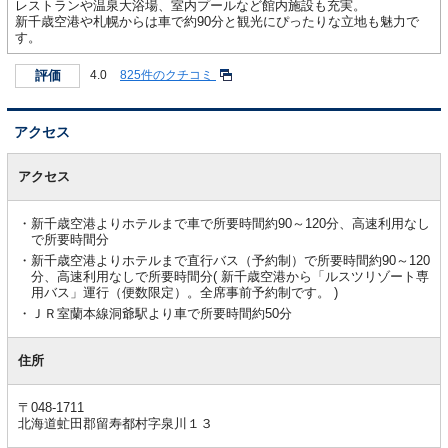
レストランや温泉大浴場、室内プールなど館内施設も充実。
新千歳空港や札幌からは車で約90分と観光にぴったりな立地も魅力で
す。
評価
4.0
825件のクチコミ
アクセス
ア
ク
アクセス
セ
ス
新千歳空港よりホテルまで車で所要時間約90～120分、高速利用なし
で所要時間分
新千歳空港よりホテルまで直行バス（予約制）で所要時間約90～120
分、高速利用なしで所要時間分( 新千歳空港から「ルスツリゾート専
用バス」運行（便数限定）。全席事前予約制です。 )
ＪＲ室蘭本線洞爺駅より車で所要時間約50分
住所
〒048-1711
北海道虻田郡留寿都村字泉川１３