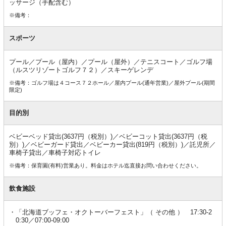
ッサージ（手配含む）
※備考：
スポーツ
プール／プール（屋内）／プール（屋外）／テニスコート／ゴルフ場
（ルスツリゾートゴルフ７２）／スキーゲレンデ
※備考：ゴルフ場は４コース７２ホール／屋内プール(通年営業)／屋外プール(期間
限定)
目的別
ベビーベッド貸出(3637円（税別）)／ベビーコット貸出(3637円（税
別）)／ベビーガード貸出／ベビーカー貸出(819円（税別）)／託児所／
車椅子貸出／車椅子対応トイレ
※備考：保育園(有料)営業あり。料金はホテル迄直接お問い合わせください。
飲食施設
「北海道ブッフェ・オクトーバーフェスト」（ その他 ） 17:30-2
0:30／07:00-09:00