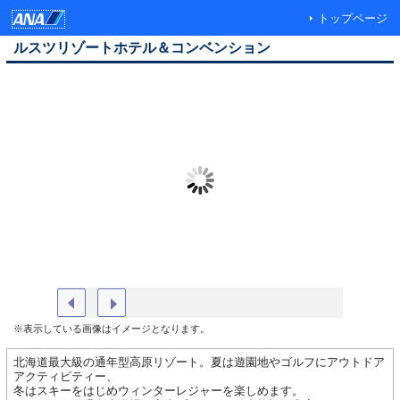
トップページ
ルスツリゾートホテル＆コンベンション
ノースウイング大浴場（温泉露天風呂あり）
外観（A
※表示している画像はイメージとなります。
北海道最大級の通年型高原リゾート。夏は遊園地やゴルフにアウトドア
アクティビティー、
冬はスキーをはじめウィンターレジャーを楽しめます。