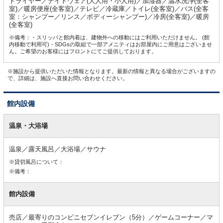
ドライヤー／ナイトウェア(大人用・小人用)／加湿器／温水洗浄(全客
室)／暖房便座(全客室)／テレビ／冷蔵庫／トイレ(全客室)／バス(全客
室：シャンプー／リンス／ボディーシャンプー)／冷房(全客室)／暖房
(全客室)
※備考：・スリッパと館内着は、建物外への移動にはご利用いただけません。 (館
内移動で利用可)・SDGsの取組で一部アメニティはお部屋内にご用意はございませ
ん。ご希望のお客様にはフロントにてご提供しております。
※施設から提供いただいた情報となります。最新の情報と異なる場合がございますの
で、詳細は、施設へ直接お問い合わせください。
館内設備
館
内
温泉・大浴場
設
備
温泉／露天風呂／大浴場／サウナ
※貸切風呂について：
※備考：
館内設備
売店／最寄りのコンビニセブンイレブン（5分）／ゲームコーナー／マ