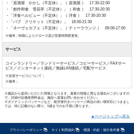
「居酒屋 かかし（不定休）」（ 居酒屋 ） 17:30-22:00
「創作和食 雪花亭（不定休）」（ 和食 ） 17:30-20:30
「洋食ベルビュー（不定休）」（ 洋食 ） 17:30-20:30
「パブ クリケット（不定休）」 18:00-21:30
「ネーヴェカフェ（不定休）」（ ティーラウンジ ） 09:00-17:00
※備考：時期によりクローズ及び営業時間変更有。
サービス
コインランドリー／ランドリーサービス／コピーサービス／FAXサー
ビス／インターネット接続／無線LAN接続／宅配サービス
※送迎サービスについて：
※備考：
※施設から提供いただいた情報となります。最新の情報と異なる場合がございますの
で、詳細や設備使用料金は、施設へ直接お問い合わせください。
※ダイナミックパッケージなど、航空便付きパッケージ商品の添い寝対応につきまし
ては、特に記載のない限り、5歳までのお子様に限ります。
▲ページトップへ戻る
プライバシーポリシー
サイト利用規約
標識・約款・旅行条件書