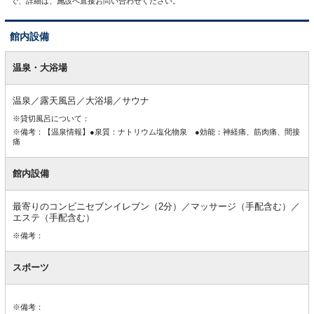
で、詳細は、施設へ直接お問い合わせください。
館内設備
館
内
温泉・大浴場
設
備
温泉／露天風呂／大浴場／サウナ
※貸切風呂について：
※備考：【温泉情報】●泉質：ナトリウム塩化物泉 ●効能：神経痛、筋肉痛、間接
痛
館内設備
最寄りのコンビニセブンイレブン（2分）／マッサージ（手配含む）／
エステ（手配含む）
※備考：
スポーツ
※備考：