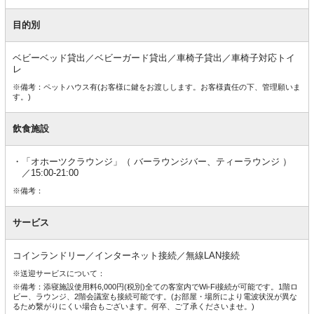
目的別
ベビーベッド貸出／ベビーガード貸出／車椅子貸出／車椅子対応トイ
レ
※備考：ペットハウス有(お客様に鍵をお渡しします。お客様責任の下、管理願いま
す。)
飲食施設
「オホーツクラウンジ」（ バーラウンジバー、ティーラウンジ ）
／15:00-21:00
※備考：
サービス
コインランドリー／インターネット接続／無線LAN接続
※送迎サービスについて：
※備考：添寝施設使用料6,000円(税別)全ての客室内でWi-Fi接続が可能です。1階ロ
ビー、ラウンジ、2階会議室も接続可能です。(お部屋・場所により電波状況が異な
るため繋がりにくい場合もございます。何卒、ご了承くださいませ。)