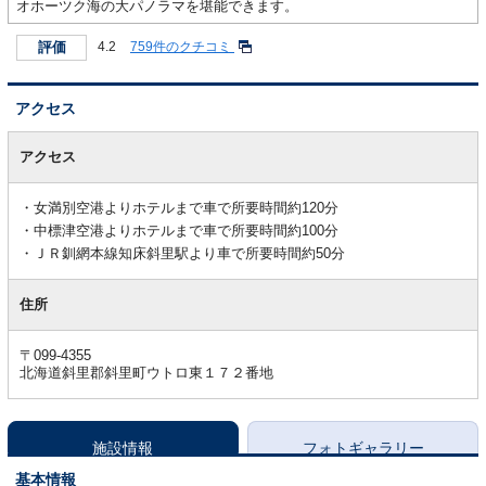
オホーツク海の大パノラマを堪能できます。
評価
4.2
759件のクチコミ
アクセス
ア
ク
アクセス
セ
ス
女満別空港よりホテルまで車で所要時間約120分
中標津空港よりホテルまで車で所要時間約100分
ＪＲ釧網本線知床斜里駅より車で所要時間約50分
住所
〒099-4355
北海道斜里郡斜里町ウトロ東１７２番地
施設情報
フォトギャラリー
基本情報