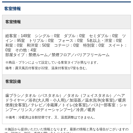
客室情報
客
室
客室情報
情
報
総客室：149室 シングル：0室 ダブル：0室 セミダブル：0室 ツ
イン：95室 トリプル：0室 フォース：0室 5名以上・洋室：0室
和室：0室 和洋室：50室 コテージ：0室 特別室：0室 スイート：
0室 その他：4室
部屋タイプ：禁煙ルーム／禁煙フロア／バリアフリールーム
※商品・プランによって設定している客室タイプが異なります。
備考：露天風呂付客室が22室、温泉付客室が7室を含む。
客室設備
歯ブラシ／タオル（バスタオル）／タオル（フェイスタオル）／ヘア
ドライヤー／浴衣(大人用・小人用)／加湿器／温水洗浄(全客室)／暖房
便座(全客室)／テレビ／冷蔵庫／トイレ(全客室)／バス(一部客室：シャ
ンプー／リンス／ボディーシャンプー)／冷房／暖房
※備考：冷暖房は全館切替です。又、温度調整はできません。
※施設から提供いただいた情報となります。最新の情報と異なる場合がございますの