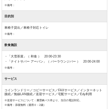
※備考：
目的別
車椅子貸出／車椅子対応トイレ
※備考：
飲食施設
「大雪茶屋」（ 和食 ） 20:00-23:30
「ナイトサパー アーバン」（ バーラウンジバー ） 20:00-24:00
※備考：
サービス
コインランドリー／コピーサービス／FAXサービス／インターネット
接続／無線LAN接続／送迎サービス／宅配サービス／Edy利用
※送迎サービスについて：層雲峡バス停より、当日の電話対応。
※備考：添寝無料（適用０－2歳）