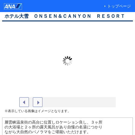
トップページ
ホテル大雪 ＯＮＳＥＮ＆ＣＡＮＹＯＮ ＲＥＳＯＲＴ
ホテル大雪・外観
天華の湯
※表示している画像はイメージとなります。
層雲峡温泉街の高台に位置しロケーション良し、３ヶ所
の大浴場と２ヶ所の露天風呂があり自慢の名湯につかり
ながら大自然のパノラマをご堪能いただけます。