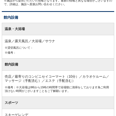
※施設から提供いただいた情報となります。最新の情報と異なる場合がございますの
で、詳細は、施設へ直接お問い合わせください。
館内設備
館
内
温泉・大浴場
設
備
温泉／露天風呂／大浴場／サウナ
※貸切風呂について：
※備考：
館内設備
売店／最寄りのコンビニセイコーマート（10分）／カラオケルーム／
マッサージ（手配含む）／エステ（手配含む）
※備考：※大浴場は8時から15時の時間帯で浴場順に清掃をしております為ご利用
頂けない時間がございますことをご了解願います。
スポーツ
スキーゲレンデ