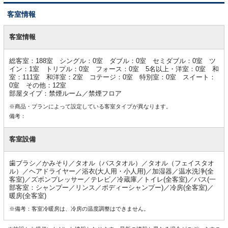
客室情報
客
室
客室情報
情
報
総客室：188室 シングル：0室 ダブル：0室 セミダブル：0室 ツ
イン：1室 トリプル：0室 フォース：0室 5名以上・洋室：0室 和
室：111室 和洋室：2室 コテージ：0室 特別室：0室 スイート：
0室 その他：12室
部屋タイプ：禁煙ルーム／禁煙フロア
※商品・プランによって設定している客室タイプが異なります。
備考：
客室設備
歯ブラシ／かみそり／タオル（バスタオル）／タオル（フェイスタオ
ル）／ヘアドライヤー／浴衣(大人用・小人用)／加湿器／温水洗浄(全
客室)／ズボンプレッサー／テレビ／冷蔵庫／トイレ(全客室)／バス(一
部客室：シャンプー／リンス／ボディーシャンプー)／冷房(全客室)／
暖房(全客室)
※備考：客室冷暖房は、冷房の温度調整はできません。