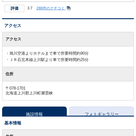
評価
3.7
288件のクチコミ
アクセス
ア
ク
アクセス
セ
ス
旭川空港よりホテルまで車で所要時間約90分
ＪＲ石北本線上川駅より車で所要時間約25分
住所
〒078-1701
北海道上川郡上川町層雲峡
施設情報
フォトギャラリー
基本情報
基