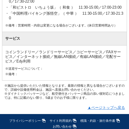
0／17:30-22:00
「和ビストロ いちょう坂」（ 和食 ） 11:30-15:00／17:00-23:00
「中国料理バイキング孫悟空」（ 中華 ） 11:30-15:00／17:30-21:3
0
※備考：営業時間・内容は変更になる場合がございます。(休日営業時間あり）
サービス
コインランドリー／ランドリーサービス／コピーサービス／FAXサー
ビス／インターネット接続／無線LAN接続／有線LAN接続／宅配サー
ビス／Edy利用
※送迎サービスについて：
※備考：
※施設から提供いただいた情報となります。最新の情報と異なる場合がございますの
で、詳細や設備使用料金は、施設へ直接お問い合わせください。
※ダイナミックパッケージなど、航空便付きパッケージ商品の添い寝対応につきまし
ては、特に記載のない限り、5歳までのお子様に限ります。
▲ページトップへ戻る
プライバシーポリシー
サイト利用規約
標識・約款・旅行条件書
お問い合わせ