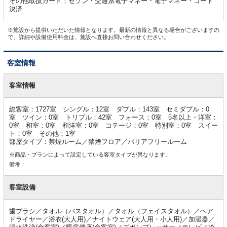
その他取扱カード：セゾン・交通系電子マネー・電子マネー・コード
決済
※施設から提供いただいた情報となります。最新の情報と異なる場合がございますの
で、詳細や設備使用料金は、施設へ直接お問い合わせください。
客室情報
客
室
客室情報
情
報
総客室：1727室 シングル：12室 ダブル：143室 セミダブル：0
室 ツイン：0室 トリプル：42室 フォース：0室 5名以上・洋室：
0室 和室：0室 和洋室：0室 コテージ：0室 特別室：0室 スイー
ト：0室 その他：1室
部屋タイプ：禁煙ルーム／禁煙フロア／バリアフリールーム
※商品・プランによって設定している客室タイプが異なります。
備考：
客室設備
歯ブラシ／タオル（バスタオル）／タオル（フェイスタオル）／ヘア
ドライヤー／浴衣(大人用)／ナイトウェア(大人用・小人用)／加湿器／