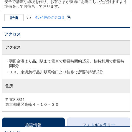
安全で清潔な環境を作り、お客さまが快適にお過ごしいただけますよう
準備をしてお待ちしております。
評価
3.7
4574件のクチコミ
アクセス
ア
ク
アクセス
セ
ス
羽田空港より品川駅まで電車で所要時間約15分、快特利用で所要時
間0分
ＪＲ、京浜急行品川駅高輪口より徒歩で所要時間約2分
住所
〒108-8611
東京都港区高輪４－１０－３０
施設情報
フォトギャラリー