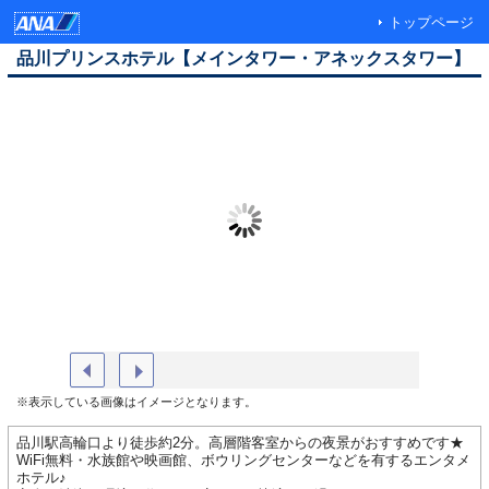
トップページ
品川プリンスホテル【メインタワー・アネックスタワー】
【メインタワー】ロビー
【メイン
※表示している画像はイメージとなります。
品川駅高輪口より徒歩約2分。高層階客室からの夜景がおすすめです★
WiFi無料・水族館や映画館、ボウリングセンターなどを有するエンタメ
ホテル♪