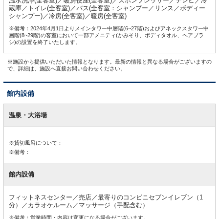
温水洗浄(全客室)／暖房便座(全客室)／ズボンプレッサー／テレビ／冷
蔵庫／トイレ(全客室)／バス(全客室：シャンプー／リンス／ボディー
シャンプー)／冷房(全客室)／暖房(全客室)
※備考：2024年4月1日よりメインタワー中層階(6~27階)およびアネックスタワー中
層階(8~29階)の客室において一部アメニティ(かみそり、ボディタオル、ヘアブラ
シ)の設置を終了いたします。
※施設から提供いただいた情報となります。最新の情報と異なる場合がございますの
で、詳細は、施設へ直接お問い合わせください。
館内設備
館
内
温泉・大浴場
設
備
※貸切風呂について：
※備考：
館内設備
フィットネスセンター／売店／最寄りのコンビニセブンイレブン（1
分）／カラオケルーム／マッサージ（手配含む）
※備考：営業時間・内容は変更になる場合がございます。