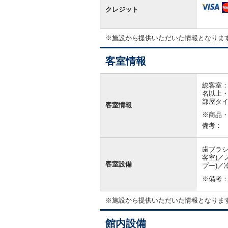
クレジット
※施設から提供いただいた情報となりま
客室情報
客
室
総客室：
情
名以上・
報
部屋タ
客室情報
※商品
備考：
歯ブラシ
客室)／
客室設備
プー)／
※備考
※施設から提供いただいた情報となりま
館内設備