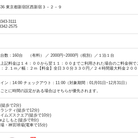
-8336 東京都新宿区西新宿３－２－９
3343-3111
3342-2575
台数：160台 （有料） ／ 2000円~2000円（税別）／１泊１台
：上記料金は１４：００から翌１１：００までご利用された場合のご料金例で
さ：２.１ｍ／幅：２ｍ【料金】全日３０分３３０円／２４時間最大料金２００
イン：14:00 チェックアウト：11:00（対象期間：01月01日~12月31日）
ンごとに時間の設定がある場合はそちらが優先されます。
(徒歩で2分)
ラシティ(徒歩で12分)
イムズスクエア(徒歩で10分)
heよしもと(徒歩で8分)
場・神宮球場(電車で15分)