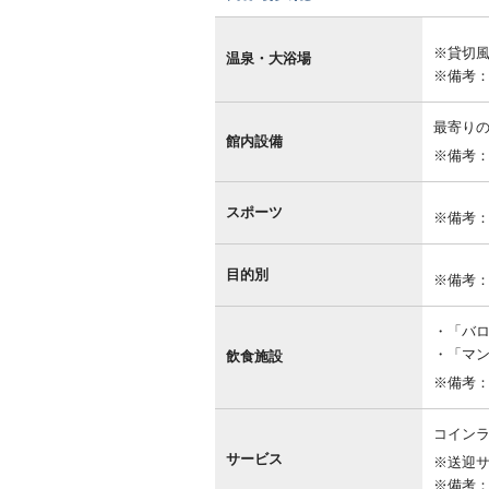
館
内
※貸切
設
温泉・大浴場
備
※備考
最寄り
館内設備
※備考：
スポーツ
※備考
目的別
※備考：
「バロ
「マンハ
飲食施設
※備考
コインラ
サービス
※送迎
※備考：