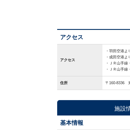
アクセス
ア
ク
羽田空港よ
セ
成田空港よ
ス
アクセス
ＪＲ山手線
ＪＲ山手線
住所
〒160-8336
施設
基本情報