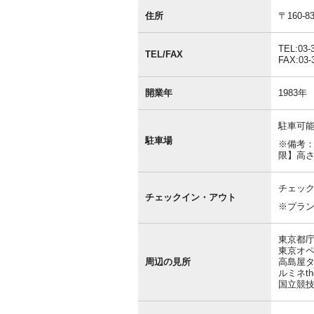
基
本
住所
〒160
情
報
TEL:03-
TEL/FAX
FAX:03-
開業年
1983年
駐車可能
駐車場
※備考
限】高
チェック
チェックイン・アウト
※プラ
東京都庁
東京オペ
周辺の見所
高島屋タ
ルミネt
国立競技