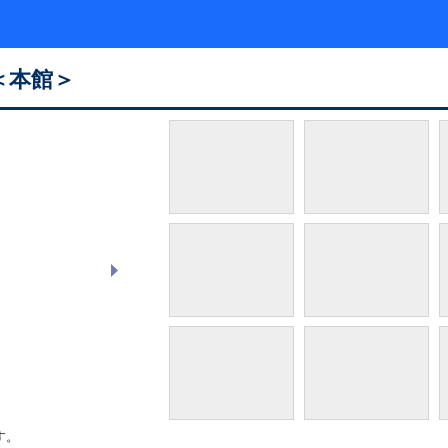
＜本館＞
フロント
す。