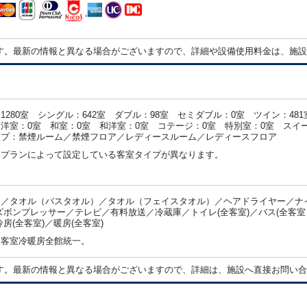
す。最新の情報と異なる場合がございますので、詳細や設備使用料金は、施設
1280室 シングル：642室 ダブル：98室 セミダブル：0室 ツイン：48
洋室：0室 和室：0室 和洋室：0室 コテージ：0室 特別室：0室 スイ
イプ：禁煙ルーム／禁煙フロア／レディースルーム／レディースフロア
・プランによって設定している客室タイプが異なります。
／タオル（バスタオル）／タオル（フェイスタオル）／ヘアドライヤー／ナイ
ズボンプレッサー／テレビ／有料放送／冷蔵庫／トイレ(全客室)／バス(全客
冷房(全客室)／暖房(全客室)
：客室冷暖房全館統一。
す。最新の情報と異なる場合がございますので、詳細は、施設へ直接お問い合