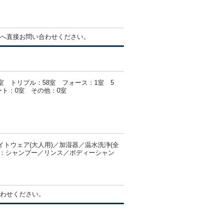
へ直接お問い合わせください。
1室 トリプル：58室 フォース：1室 5
ート：0室 その他：0室
トウェア(大人用)／加湿器／温水洗浄(全
室：シャンプー／リンス／ボディーシャン
わせください。