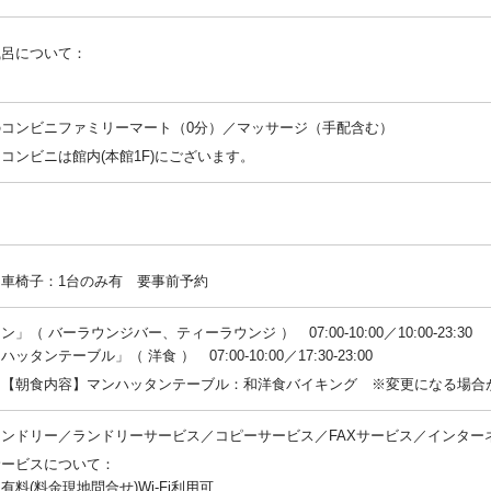
風呂について：
：
のコンビニファミリーマート（0分）／マッサージ（手配含む）
コンビニは館内(本館1F)にございます。
：
車椅子：1台のみ有 要事前予約
ン」（ バーラウンジバー、ティーラウンジ ） 07:00-10:00／10:00-23:30
ッタンテーブル」（ 洋食 ） 07:00-10:00／17:30-23:00
：【朝食内容】マンハッタンテーブル：和洋食バイキング ※変更になる場合
ンドリー／ランドリーサービス／コピーサービス／FAXサービス／インター
サービスについて：
有料(料金現地問合せ)Wi-Fi利用可