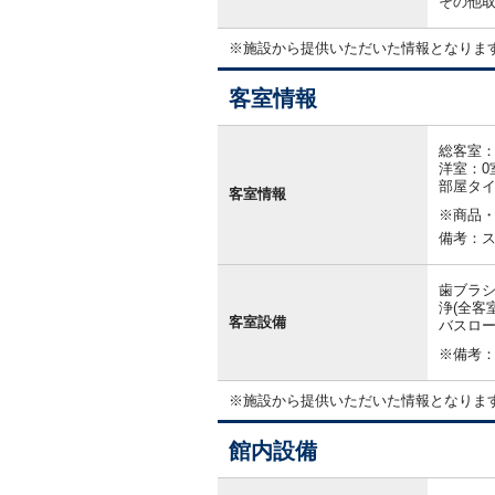
その他
※施設から提供いただいた情報となりま
客室情報
客
室
総客室：
情
洋室：0
報
部屋タ
客室情報
※商品
備考：
歯ブラ
浄(全客
客室設備
バスロー
※備考
※施設から提供いただいた情報となりま
館内設備
館