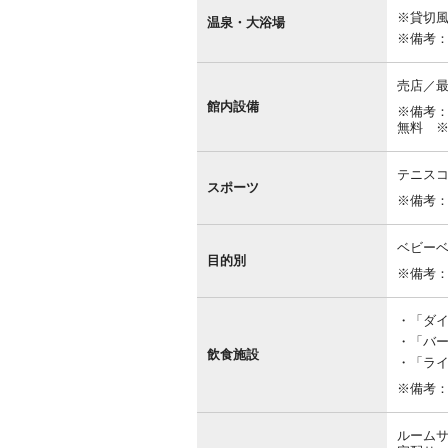
内
※貸切
設
温泉・大浴場
備
※備考
売店／
館内設備
※備考：
無料 ※
テニス
スポーツ
※備考
ベビー
目的別
※備考
「ダイニ
「バー
飲食施設
「ライ
※備考
ルームサ