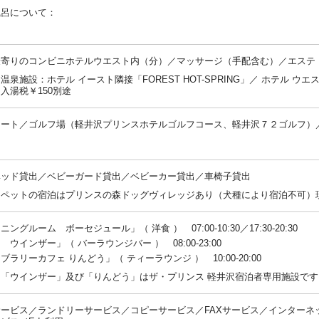
風呂について：
：
最寄りのコンビニホテルウエスト内（分）／マッサージ（手配含む）／エステ
温泉施設：ホテル イースト隣接「FOREST HOT-SPRING」／ ホテル ウエスト
入湯税￥150別途
コート／ゴルフ場（軽井沢プリンスホテルゴルフコース、軽井沢７２ゴルフ）
：
ベッド貸出／ベビーガード貸出／ベビーカー貸出／車椅子貸出
：ペットの宿泊はプリンスの森ドッグヴィレッジあり（犬種により宿泊不可）
ングルーム ボーセジュール」（ 洋食 ） 07:00-10:30／17:30-20:30
 ウインザー」（ バーラウンジバー ） 08:00-23:00
ブラリーカフェ りんどう」（ ティーラウンジ ） 10:00-20:00
：「ウインザー」及び「りんどう」はザ・プリンス 軽井沢宿泊者専用施設です
ービス／ランドリーサービス／コピーサービス／FAXサービス／インターネ