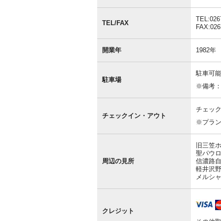
情
報
TEL:026
TEL/FAX
FAX:026
開業年
1982年
駐車可能
駐車場
※備考
チェック
チェックイン・アウト
※プラ
旧三笠ホ
聖パウロ
周辺の見所
信濃路自
軽井沢野
メルシャ
クレジット