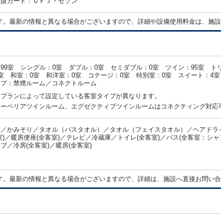
取扱カード：ＵＦＪ・セゾン
す。最新の情報と異なる場合がございますので、詳細や設備使用料金は、施設
99室 シングル：0室 ダブル：0室 セミダブル：0室 ツイン：95室 ト
室 和室：0室 和洋室：0室 コテージ：0室 特別室：0室 スイート：4室
イプ：禁煙ルーム／コネクトルーム
・プランによって設定している客室タイプが異なります。
スーペリアツインルーム、エグゼクティブツインルームはコネクティング対応
シ／かみそり／タオル（バスタオル）／タオル（フェイスタオル）／ヘアドラ
室)／暖房便座(全客室)／テレビ／冷蔵庫／トイレ(全客室)／バス(全客室：シ
ブ／冷房(全客室)／暖房(全客室)
：
す。最新の情報と異なる場合がございますので、詳細は、施設へ直接お問い合