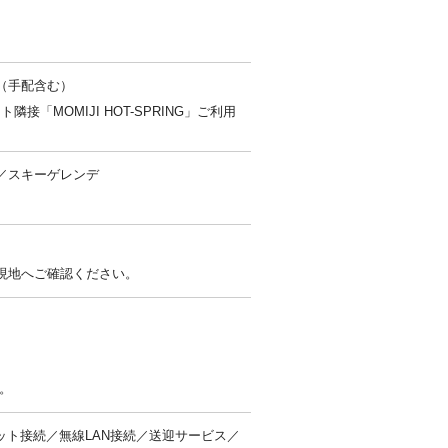
（手配含む）
隣接「MOMIJI HOT-SPRING」ご利用
／スキーゲレンデ
現地へご確認ください。
。
ット接続／無線LAN接続／送迎サービス／