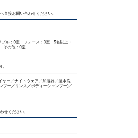
へ直接お問い合わせください。
リプル：0室 フォース：0室 5名以上・
 その他：0室
可。
イヤー／ナイトウェア／加湿器／温水洗
ャンプー／リンス／ボディーシャンプー)／
わせください。