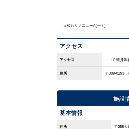
日替わりメニューA(一例)
アクセス
ア
ク
アクセス
ＪＲ軽井沢
セ
ス
住所
〒389-0193
施設
基本情報
基
本
住所
〒389