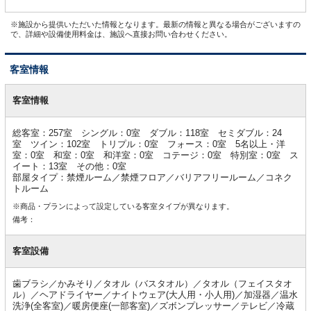
※施設から提供いただいた情報となります。最新の情報と異なる場合がございますの
で、詳細や設備使用料金は、施設へ直接お問い合わせください。
客室情報
客
室
客室情報
情
報
総客室：257室 シングル：0室 ダブル：118室 セミダブル：24
室 ツイン：102室 トリプル：0室 フォース：0室 5名以上・洋
室：0室 和室：0室 和洋室：0室 コテージ：0室 特別室：0室 ス
イート：13室 その他：0室
部屋タイプ：禁煙ルーム／禁煙フロア／バリアフリールーム／コネク
トルーム
※商品・プランによって設定している客室タイプが異なります。
備考：
客室設備
歯ブラシ／かみそり／タオル（バスタオル）／タオル（フェイスタオ
ル）／ヘアドライヤー／ナイトウェア(大人用・小人用)／加湿器／温水
洗浄(全客室)／暖房便座(一部客室)／ズボンプレッサー／テレビ／冷蔵