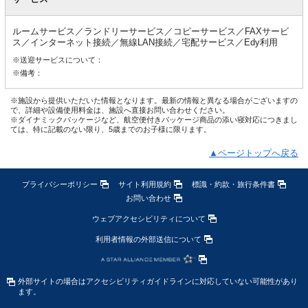
ルームサービス／ランドリーサービス／コピーサービス／FAXサービ
ス／インターネット接続／無線LAN接続／宅配サービス／Edy利用
※送迎サービスについて：
※備考：
※施設から提供いただいた情報となります。最新の情報と異なる場合がございますの
で、詳細や設備使用料金は、施設へ直接お問い合わせください。
※ダイナミックパッケージなど、航空便付きパッケージ商品の添い寝対応につきまし
ては、特に記載のない限り、5歳までのお子様に限ります。
▲ページトップへ戻る
プライバシーポリシー
サイト利用規約
標識・約款・旅行条件書
お問い合わせ
ウェブアクセシビリティについて
利用者情報の外部送信について
外部サイトの場合はアクセシビリティガイドラインに対応していない可能性があり
ます。