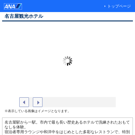
トップページ
名古屋観光ホテル
ホテル外観（錦通側）
【６階 
※表示している画像はイメージとなります。
名古屋駅から一駅。市内で最も長い歴史あるホテルで洗練されたおもて
なしを体験。
宿泊者専用ラウンジや和洋中をはじめとした多彩なレストランで、特別