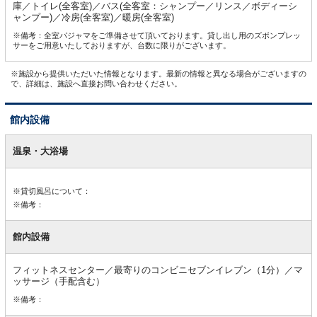
庫／トイレ(全客室)／バス(全客室：シャンプー／リンス／ボディーシ
ャンプー)／冷房(全客室)／暖房(全客室)
※備考：全室パジャマをご準備させて頂いております。貸し出し用のズボンプレッ
サーをご用意いたしておりますが、台数に限りがございます。
※施設から提供いただいた情報となります。最新の情報と異なる場合がございますの
で、詳細は、施設へ直接お問い合わせください。
館内設備
館
内
温泉・大浴場
設
備
※貸切風呂について：
※備考：
館内設備
フィットネスセンター／最寄りのコンビニセブンイレブン（1分）／マ
ッサージ（手配含む）
※備考：