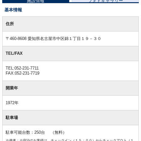
施設情報
フォトギャラリー
基本情報
基
本
住所
情
報
〒460-8608 愛知県名古屋市中区錦１丁目１９－３０
TEL/FAX
TEL:052-231-7711
FAX:052-231-7719
開業年
1972年
駐車場
駐車可能台数：250台 （無料）
※備考：※宿泊のお客様は、チェックイン（１５：００）からチェックアウト（１