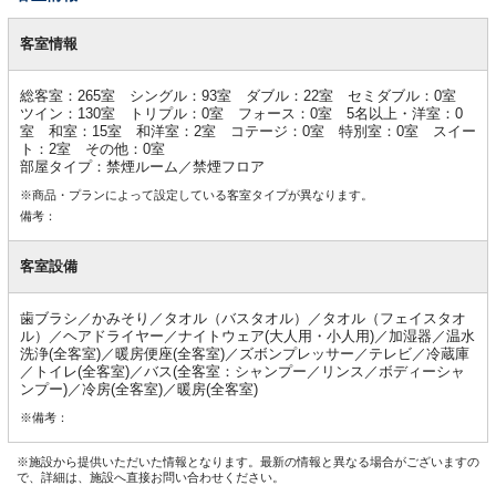
客
室
客室情報
情
報
総客室：265室 シングル：93室 ダブル：22室 セミダブル：0室
ツイン：130室 トリプル：0室 フォース：0室 5名以上・洋室：0
室 和室：15室 和洋室：2室 コテージ：0室 特別室：0室 スイー
ト：2室 その他：0室
部屋タイプ：禁煙ルーム／禁煙フロア
※商品・プランによって設定している客室タイプが異なります。
備考：
客室設備
歯ブラシ／かみそり／タオル（バスタオル）／タオル（フェイスタオ
ル）／ヘアドライヤー／ナイトウェア(大人用・小人用)／加湿器／温水
洗浄(全客室)／暖房便座(全客室)／ズボンプレッサー／テレビ／冷蔵庫
／トイレ(全客室)／バス(全客室：シャンプー／リンス／ボディーシャ
ンプー)／冷房(全客室)／暖房(全客室)
※備考：
※施設から提供いただいた情報となります。最新の情報と異なる場合がございますの
で、詳細は、施設へ直接お問い合わせください。