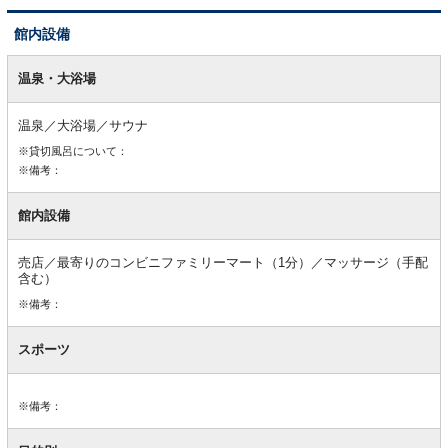
館内設備
館
内
温泉・大浴場
設
備
温泉／大浴場／サウナ
※貸切風呂について：
※備考：
館内設備
売店／最寄りのコンビニファミリーマート（1分）／マッサージ（手配
含む）
※備考：
スポーツ
※備考：