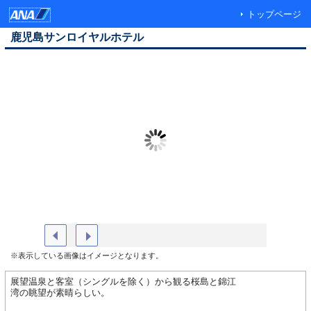
トップページ
鹿児島サンロイヤルホテル
ホテル外観
高層階ツ
※表示している画像はイメージとなります。
展望温泉と客室（シングルを除く）から観る桜島と錦江
湾の眺望が素晴らしい。