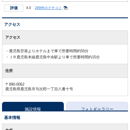
評価
4.0
289件のクチコミ
アクセス
ア
ク
アクセス
セ
ス
鹿児島空港よりホテルまで車で所要時間約50分
ＪＲ鹿児島本線鹿児島中央駅より車で所要時間約15分
住所
〒890-0062
鹿児島県鹿児島市与次郎一丁目八番十号
施設情報
フォトギャラリー
基本情報
基