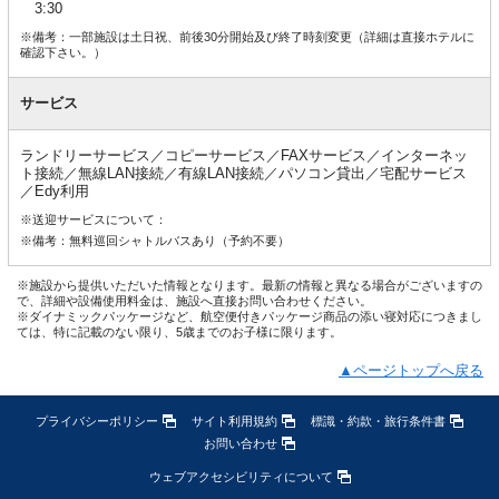
3:30
※備考：一部施設は土日祝、前後30分開始及び終了時刻変更（詳細は直接ホテルに
確認下さい。）
サービス
ランドリーサービス／コピーサービス／FAXサービス／インターネッ
ト接続／無線LAN接続／有線LAN接続／パソコン貸出／宅配サービス
／Edy利用
※送迎サービスについて：
※備考：無料巡回シャトルバスあり（予約不要）
※施設から提供いただいた情報となります。最新の情報と異なる場合がございますの
で、詳細や設備使用料金は、施設へ直接お問い合わせください。
※ダイナミックパッケージなど、航空便付きパッケージ商品の添い寝対応につきまし
ては、特に記載のない限り、5歳までのお子様に限ります。
▲ページトップへ戻る
プライバシーポリシー
サイト利用規約
標識・約款・旅行条件書
お問い合わせ
ウェブアクセシビリティについて