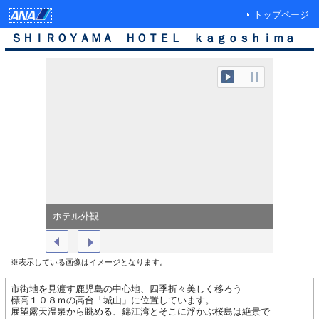
トップページ
ＳＨＩＲＯＹＡＭＡ ＨＯＴＥＬ ｋａｇｏｓｈｉｍａ
ホテル外観
クラブエ
※表示している画像はイメージとなります。
市街地を見渡す鹿児島の中心地、四季折々美しく移ろう
標高１０８ｍの高台「城山」に位置しています。
展望露天温泉から眺める、錦江湾とそこに浮かぶ桜島は絶景で