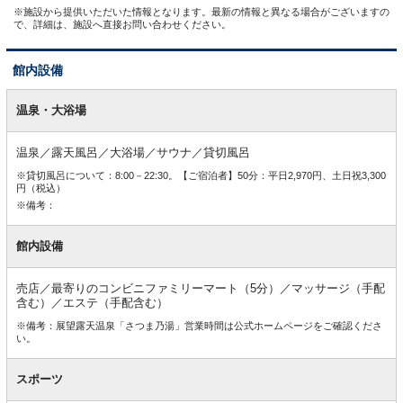
※施設から提供いただいた情報となります。最新の情報と異なる場合がございますの
で、詳細は、施設へ直接お問い合わせください。
館内設備
館
内
温泉・大浴場
設
備
温泉／露天風呂／大浴場／サウナ／貸切風呂
※貸切風呂について：8:00－22:30。【ご宿泊者】50分：平日2,970円、土日祝3,300
円（税込）
※備考：
館内設備
売店／最寄りのコンビニファミリーマート（5分）／マッサージ（手配
含む）／エステ（手配含む）
※備考：展望露天温泉「さつま乃湯」営業時間は公式ホームページをご確認くださ
い。
スポーツ