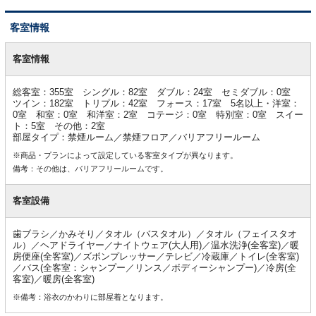
客室情報
客
室
客室情報
情
報
総客室：355室 シングル：82室 ダブル：24室 セミダブル：0室
ツイン：182室 トリプル：42室 フォース：17室 5名以上・洋室：
0室 和室：0室 和洋室：2室 コテージ：0室 特別室：0室 スイー
ト：5室 その他：2室
部屋タイプ：禁煙ルーム／禁煙フロア／バリアフリールーム
※商品・プランによって設定している客室タイプが異なります。
備考：その他は、バリアフリールームです。
客室設備
歯ブラシ／かみそり／タオル（バスタオル）／タオル（フェイスタオ
ル）／ヘアドライヤー／ナイトウェア(大人用)／温水洗浄(全客室)／暖
房便座(全客室)／ズボンプレッサー／テレビ／冷蔵庫／トイレ(全客室)
／バス(全客室：シャンプー／リンス／ボディーシャンプー)／冷房(全
客室)／暖房(全客室)
※備考：浴衣のかわりに部屋着となります。