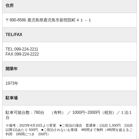
基
本
住所
情
報
〒890-8586 鹿児島県鹿児島市新照院町４１－１
TEL/FAX
TEL:099-224-2211
FAX:099-224-2222
開業年
1973年
駐車場
駐車可能台数：780台 （有料） ／ 1000円~2000円（税別）／１泊１
台
※備考：2023年4月10日より変更 ■ご宿泊の場合 普通車：1泊目 1,300円 2泊目
以降1泊あたり 500円 ■ご宿泊されないお客様 4時間まで無料（4時間を超えるご
利用 1時間につき 200円）