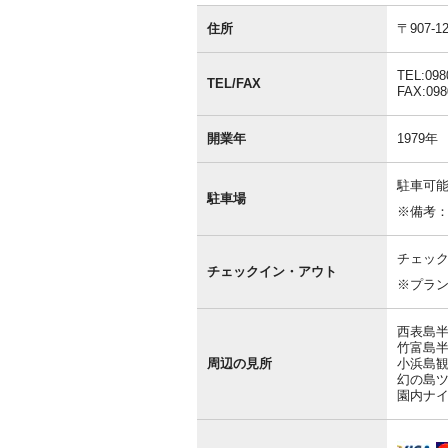
基
本
住所
〒907
情
報
TEL:098
TEL/FAX
FAX:098
開業年
1979年
駐車可能
駐車場
※備考
チェック
チェックイン・アウト
※プラ
西表島半
竹富島半
周辺の見所
小浜島観
幻の島ツ
園内ナイ