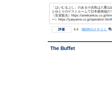
「はいむるぶし」のある小浜島は八重山
とゆとりのゲストルームで日本最南端の
（安栄観光）https://aneikankou.co.j
ー）https://yaeyama.co.jp/operation.html
4.4
882件のクチコミ
評価
The Buffet