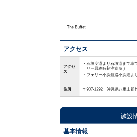
The Buffet
アクセス
ア
ク
石垣空港より石垣港まで車で
アクセ
セ
リー最終時刻注意※ )
ス
ス
フェリー小浜航路小浜港よ
住所
〒907-1292
沖縄県八重山郡
施設
基本情報