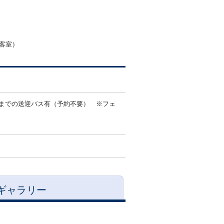
客室）
テルまでの送迎バス有（予約不要） ※フェ
ギャラリー