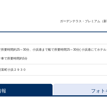
ガーデンテラス・プレミアム（新
所要時間約25～30分、小浜港まで船で所要時間25～30分( 小浜港にてホ
り車で所要時間約5分
竹富町小浜２９３０
情報
フォト