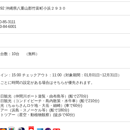
-1292 沖縄県八重山郡竹富町小浜２９３０
0-85-3111
0-84-6001
台数：10台 （無料）
：
イン：15:00 チェックアウト：11:00（対象期間：01月01日~12月31日）
ンごとに時間の設定がある場合はそちらが優先されます。
日観光（仲間川ボート遊覧・由布島等）(船で270分)
日観光（コンドイビーチ・島内散策・水牛車）(船で210分)
光（ちゅらさんロケ地・大岳・細崎）(車で60分)
アー（浜島・スノーケル等）(船で180分)
トツアー（星空・動植物観察）(徒歩で60分)