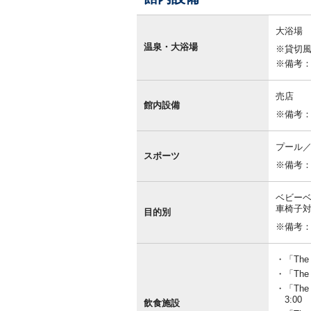
館
内
大浴場
設
温泉・大浴場
※貸切
備
※備考
売店
館内設備
※備考：大
プール
スポーツ
※備考
ベビーベ
車椅子
目的別
※備考
「The
「The
「Th
3:00
飲食施設