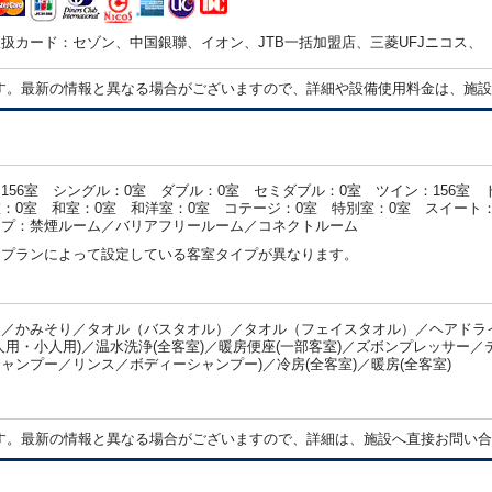
扱カード：セゾン、中国銀聯、イオン、JTB一括加盟店、三菱UFJニコス、
す。最新の情報と異なる場合がございますので、詳細や設備使用料金は、施設
156室 シングル：0室 ダブル：0室 セミダブル：0室 ツイン：156室 
：0室 和室：0室 和洋室：0室 コテージ：0室 特別室：0室 スイート：
イプ：禁煙ルーム／バリアフリールーム／コネクトルーム
・プランによって設定している客室タイプが異なります。
／かみそり／タオル（バスタオル）／タオル（フェイスタオル）／ヘアドライ
人用・小人用)／温水洗浄(全客室)／暖房便座(一部客室)／ズボンプレッサー／
ャンプー／リンス／ボディーシャンプー)／冷房(全客室)／暖房(全客室)
：
す。最新の情報と異なる場合がございますので、詳細は、施設へ直接お問い合