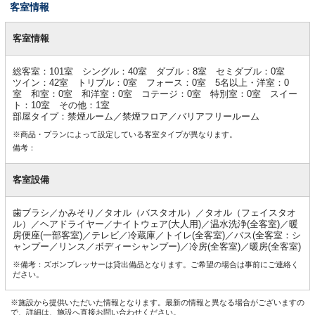
客室情報
客
室
客室情報
情
報
総客室：101室 シングル：40室 ダブル：8室 セミダブル：0室
ツイン：42室 トリプル：0室 フォース：0室 5名以上・洋室：0
室 和室：0室 和洋室：0室 コテージ：0室 特別室：0室 スイー
ト：10室 その他：1室
部屋タイプ：禁煙ルーム／禁煙フロア／バリアフリールーム
※商品・プランによって設定している客室タイプが異なります。
備考：
客室設備
歯ブラシ／かみそり／タオル（バスタオル）／タオル（フェイスタオ
ル）／ヘアドライヤー／ナイトウェア(大人用)／温水洗浄(全客室)／暖
房便座(一部客室)／テレビ／冷蔵庫／トイレ(全客室)／バス(全客室：シ
ャンプー／リンス／ボディーシャンプー)／冷房(全客室)／暖房(全客室)
※備考：ズボンプレッサーは貸出備品となります。ご希望の場合は事前にご連絡く
ださい。
※施設から提供いただいた情報となります。最新の情報と異なる場合がございますの
で、詳細は、施設へ直接お問い合わせください。