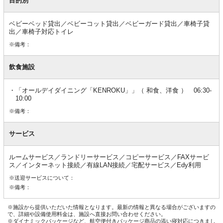
目的別
ベビーベッド貸出／ベビーコット貸出／ベビーガード貸出／車椅子貸
出／車椅子対応トイレ
※備考：
飲食施設
「オールデイダイニング「KENROKU」」（ 和食、洋食 ） 06:30-
10:00
※備考：
サービス
ルームサービス／ランドリーサービス／コピーサービス／FAXサービ
ス／インターネット接続／有線LAN接続／宅配サービス／Edy利用
※送迎サービスについて：
※備考：
※施設から提供いただいた情報となります。最新の情報と異なる場合がございますの
で、詳細や設備使用料金は、施設へ直接お問い合わせください。
※ダイナミックパッケージなど、航空便付きパッケージ商品の添い寝対応につきまし