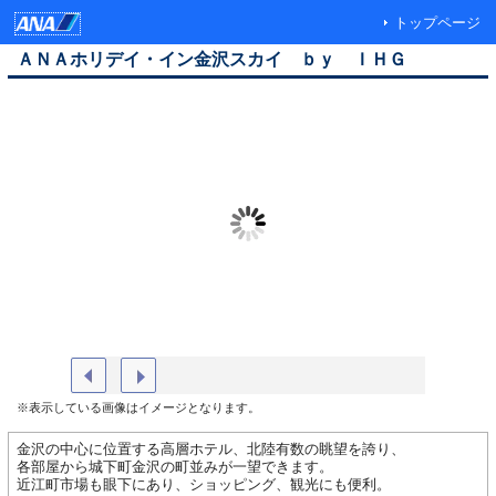
トップページ
ＡＮＡホリデイ・イン金沢スカイ ｂｙ ＩＨＧ
プレミアムツインルーム
朝食
※表示している画像はイメージとなります。
金沢の中心に位置する高層ホテル、北陸有数の眺望を誇り、
各部屋から城下町金沢の町並みが一望できます。
近江町市場も眼下にあり、ショッピング、観光にも便利。