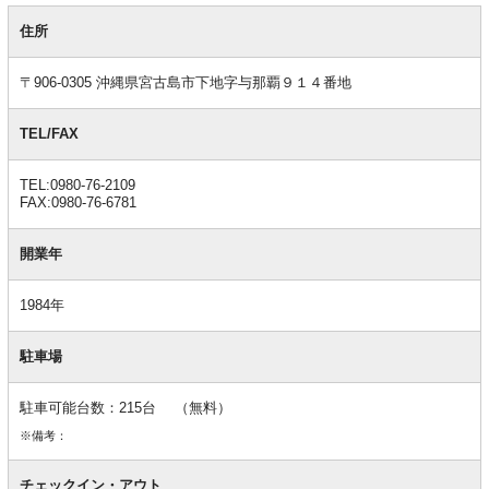
基
本
住所
情
報
〒906-0305 沖縄県宮古島市下地字与那覇９１４番地
TEL/FAX
TEL:0980-76-2109
FAX:0980-76-6781
開業年
1984年
駐車場
駐車可能台数：215台 （無料）
※備考：
チェックイン・アウト