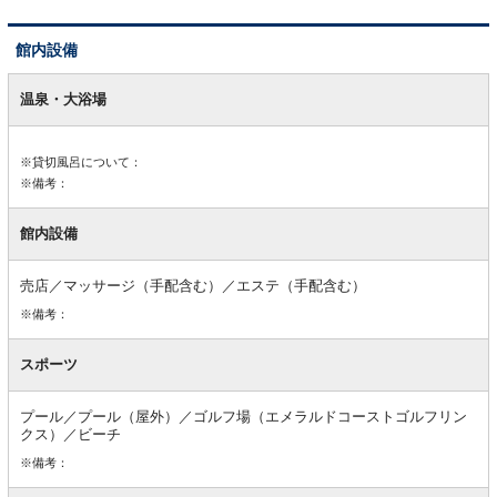
館内設備
館
内
温泉・大浴場
設
備
※貸切風呂について：
※備考：
館内設備
売店／マッサージ（手配含む）／エステ（手配含む）
※備考：
スポーツ
プール／プール（屋外）／ゴルフ場（エメラルドコーストゴルフリン
クス）／ビーチ
※備考：