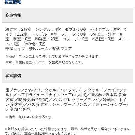
客室情報
客
室
客室情報
情
報
総客室：247室 シングル：4室 ダブル：0室 セミダブル：0室 ツ
イン：222室 トリプル：0室 フォース：0室 5名以上・洋室：0
室 和室：0室 和洋室：20室 コテージ：0室 特別室：0室 スイー
ト：1室 その他：0室
部屋タイプ：禁煙ルーム／禁煙フロア
※商品・プランによって設定している客室タイプが異なります。
備考：※館内全室バルコニーを含め禁煙となります。
客室設備
歯ブラシ／かみそり／タオル（バスタオル）／タオル（フェイスタオ
ル）／ヘアドライヤー／ナイトウェア(大人用)／加湿器／温水洗浄(全
客室)／暖房便座(全客室)／ズボンプレッサー／テレビ／冷蔵庫／トイ
レ(全客室)／バス(全客室：シャンプー／リンス／ボディーシャンプー)
／冷房(全客室)
※備考：無線LAN全室対応です。
※施設から提供いただいた情報となります。最新の情報と異なる場合がございますの
で、詳細は、施設へ直接お問い合わせください。