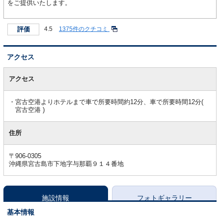
をご提供いたします。
評価
4.5
1375件のクチコミ
アクセス
ア
ク
アクセス
セ
ス
宮古空港よりホテルまで車で所要時間約12分、車で所要時間12分(
宮古空港 )
住所
〒906-0305
沖縄県宮古島市下地字与那覇９１４番地
施設情報
フォトギャラリー
基本情報