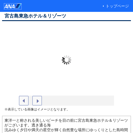
トップページ
宮古島東急ホテル＆リゾーツ
プール
与那覇前
※表示している画像はイメージとなります。
東洋一と称される美しいビーチを目の前に宮古島東急ホテル＆リゾーツ
がございます。透き通る海
沈みゆく夕日や満天の星空が輝く自然豊な場所にゆっくりとした島時間