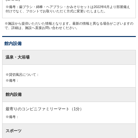
※備考：歯ブラシ・綿棒・ヘアブラシ・かみそりセットは2022年6月より部屋備え
付けでなく、フロントでお取りいただく方式に変更いたしました。
※施設から提供いただいた情報となります。最新の情報と異なる場合がございますの
で、詳細は、施設へ直接お問い合わせください。
館内設備
館
内
温泉・大浴場
設
備
※貸切風呂について：
※備考：
館内設備
最寄りのコンビニファミリーマート（1分）
※備考：
スポーツ