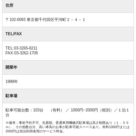
基
本
住所
情
報
〒102-0093 東京都千代田区平河町２－４－１
TEL/FAX
TEL:03-3265-8211
FAX:03-3262-1705
開業年
1999年
駐車場
駐車可能台数：103台 （有料） ／ 1000円~2000円（税別）／１泊１
台
※備考：事前予約不可、先着順。普通車用機械式駐車場は高さ制限あり（１．５５
ｍ）、その他数台分、高い車高のお車が駐車可能スペースあり。有料1000円または
2000円は宿泊利用者用のサービス料金。