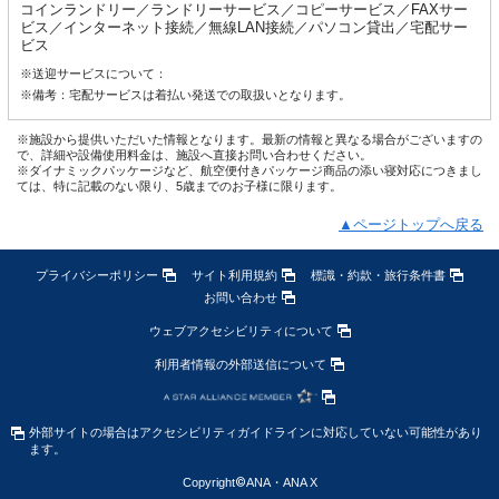
コインランドリー／ランドリーサービス／コピーサービス／FAXサー
ビス／インターネット接続／無線LAN接続／パソコン貸出／宅配サー
ビス
※送迎サービスについて：
※備考：宅配サービスは着払い発送での取扱いとなります。
※施設から提供いただいた情報となります。最新の情報と異なる場合がございますの
で、詳細や設備使用料金は、施設へ直接お問い合わせください。
※ダイナミックパッケージなど、航空便付きパッケージ商品の添い寝対応につきまし
ては、特に記載のない限り、5歳までのお子様に限ります。
▲ページトップへ戻る
プライバシーポリシー
サイト利用規約
標識・約款・旅行条件書
お問い合わせ
ウェブアクセシビリティについて
利用者情報の外部送信について
外部サイトの場合はアクセシビリティガイドラインに対応していない可能性があり
ます。
Copyright
©
ANA・ANA X