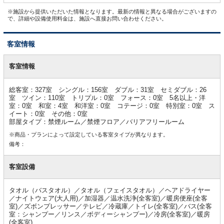
※施設から提供いただいた情報となります。最新の情報と異なる場合がございますの
で、詳細や設備使用料金は、施設へ直接お問い合わせください。
客室情報
客
室
客室情報
情
報
総客室：327室 シングル：156室 ダブル：31室 セミダブル：26
室 ツイン：110室 トリプル：0室 フォース：0室 5名以上・洋
室：0室 和室：4室 和洋室：0室 コテージ：0室 特別室：0室 ス
イート：0室 その他：0室
部屋タイプ：禁煙ルーム／禁煙フロア／バリアフリールーム
※商品・プランによって設定している客室タイプが異なります。
備考：
客室設備
タオル（バスタオル）／タオル（フェイスタオル）／ヘアドライヤー
／ナイトウェア(大人用)／加湿器／温水洗浄(全客室)／暖房便座(全客
室)／ズボンプレッサー／テレビ／冷蔵庫／トイレ(全客室)／バス(全客
室：シャンプー／リンス／ボディーシャンプー)／冷房(全客室)／暖房
(全客室)