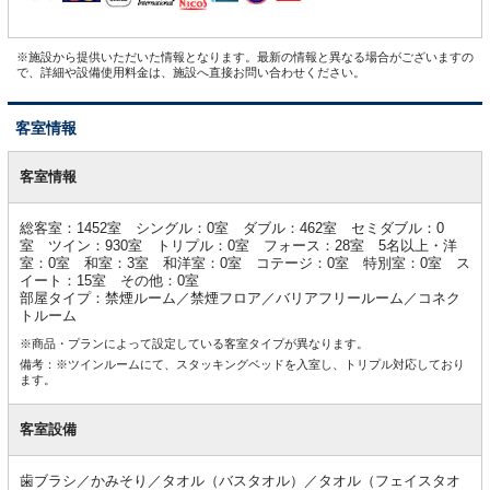
※施設から提供いただいた情報となります。最新の情報と異なる場合がございますの
で、詳細や設備使用料金は、施設へ直接お問い合わせください。
客室情報
客
室
客室情報
情
報
総客室：1452室 シングル：0室 ダブル：462室 セミダブル：0
室 ツイン：930室 トリプル：0室 フォース：28室 5名以上・洋
室：0室 和室：3室 和洋室：0室 コテージ：0室 特別室：0室 ス
イート：15室 その他：0室
部屋タイプ：禁煙ルーム／禁煙フロア／バリアフリールーム／コネク
トルーム
※商品・プランによって設定している客室タイプが異なります。
備考：※ツインルームにて、スタッキングベッドを入室し、トリプル対応しており
ます。
客室設備
歯ブラシ／かみそり／タオル（バスタオル）／タオル（フェイスタオ