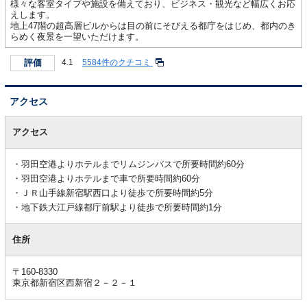
様々な客室タイプや施設を備えており、ビジネス・観光など幅広くお応
えします。
地上47階の超高層ビルからは目の前にそびえる都庁をはじめ、都内のき
らめく夜景を一望いただけます。
評価
4.1
5584件のクチコミ
アクセス
ア
ク
アクセス
セ
ス
羽田空港よりホテルまでリムジンバスで所要時間約60分
羽田空港よりホテルまで車で所要時間約60分
ＪＲ山手線新宿駅西口より徒歩で所要時間約5分
地下鉄大江戸線都庁前駅より徒歩で所要時間約1分
住所
〒160-8330
東京都新宿区西新宿２－２－１