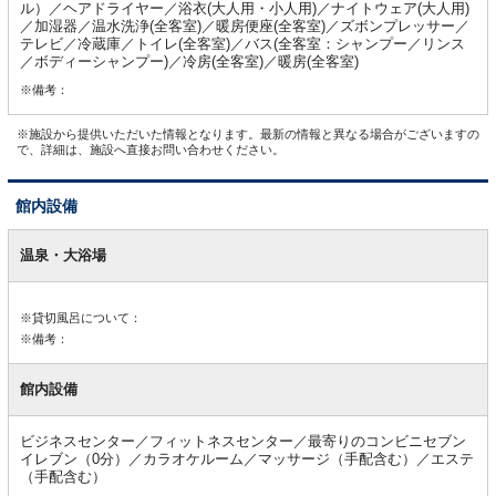
ル）／ヘアドライヤー／浴衣(大人用・小人用)／ナイトウェア(大人用)
／加湿器／温水洗浄(全客室)／暖房便座(全客室)／ズボンプレッサー／
テレビ／冷蔵庫／トイレ(全客室)／バス(全客室：シャンプー／リンス
／ボディーシャンプー)／冷房(全客室)／暖房(全客室)
※備考：
※施設から提供いただいた情報となります。最新の情報と異なる場合がございますの
で、詳細は、施設へ直接お問い合わせください。
館内設備
館
内
温泉・大浴場
設
備
※貸切風呂について：
※備考：
館内設備
ビジネスセンター／フィットネスセンター／最寄りのコンビニセブン
イレブン（0分）／カラオケルーム／マッサージ（手配含む）／エステ
（手配含む）