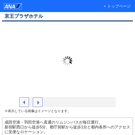
トップページ
京王プラザホテル
外観（夜）
スタンダ
※表示している画像はイメージとなります。
成田空港・羽田空港へ直通のリムジンバスが毎日運行。
新宿駅西口から徒歩5分、都庁前駅から徒歩1分と都内各所へのアクセス
に至便なロケーション。