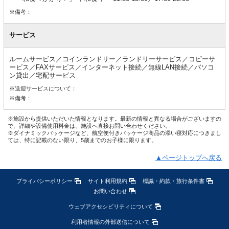
※備考：
サービス
ルームサービス／コインランドリー／ランドリーサービス／コピーサ
ービス／FAXサービス／インターネット接続／無線LAN接続／パソコ
ン貸出／宅配サービス
※送迎サービスについて：
※備考：
※施設から提供いただいた情報となります。最新の情報と異なる場合がございますの
で、詳細や設備使用料金は、施設へ直接お問い合わせください。
※ダイナミックパッケージなど、航空便付きパッケージ商品の添い寝対応につきまし
ては、特に記載のない限り、5歳までのお子様に限ります。
▲ページトップへ戻る
プライバシーポリシー
サイト利用規約
標識・約款・旅行条件書
お問い合わせ
ウェブアクセシビリティについて
利用者情報の外部送信について