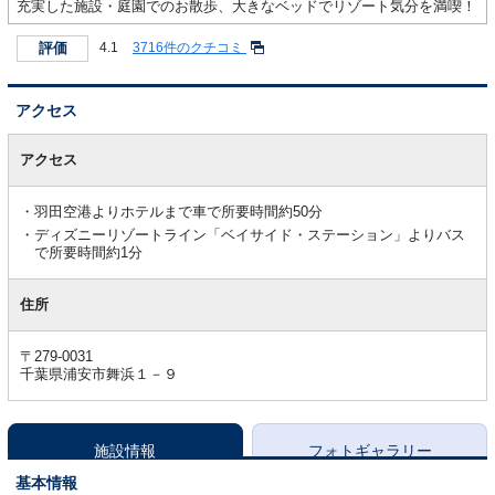
充実した施設・庭園でのお散歩、大きなベッドでリゾート気分を満喫！
評価
4.1
3716件のクチコミ
アクセス
ア
ク
アクセス
セ
ス
羽田空港よりホテルまで車で所要時間約50分
ディズニーリゾートライン「ベイサイド・ステーション」よりバス
で所要時間約1分
住所
〒279-0031
千葉県浦安市舞浜１－９
施設情報
フォトギャラリー
基本情報