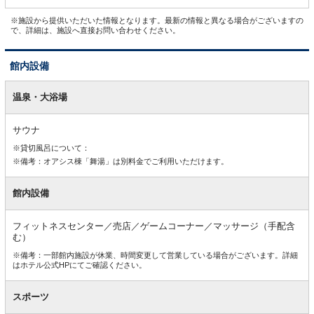
※施設から提供いただいた情報となります。最新の情報と異なる場合がございますの
で、詳細は、施設へ直接お問い合わせください。
館内設備
館
内
温泉・大浴場
設
備
サウナ
※貸切風呂について：
※備考：オアシス棟「舞湯」は別料金でご利用いただけます。
館内設備
フィットネスセンター／売店／ゲームコーナー／マッサージ（手配含
む）
※備考：一部館内施設が休業、時間変更して営業している場合がございます。詳細
はホテル公式HPにてご確認ください。
スポーツ