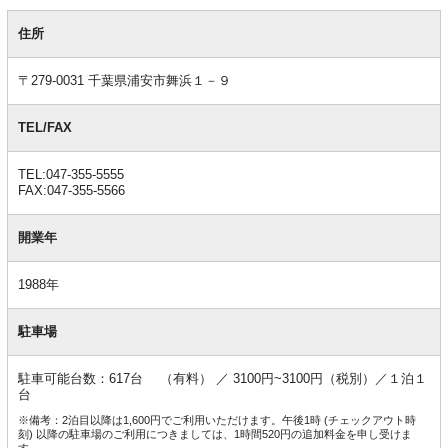
基
本
住所
情
報
〒279-0031 千葉県浦安市舞浜１－９
TEL/FAX
TEL:047-355-5555
FAX:047-355-5566
開業年
1988年
駐車場
駐車可能台数：617台 （有料） ／ 3100円~3100円（税別）／１泊１
台
※備考：2泊目以降は1,600円でご利用いただけます。午後1時 (チェックアウト時
刻) 以降の駐車場のご利用につきましては、1時間520円の追加料金を申し受けま
す。