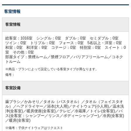
客室情報
客
室
客室情報
情
報
総客室：1016室 シングル：0室 ダブル：0室 セミダブル：0室
ツイン：0室 トリプル：0室 フォース：0室 5名以上・洋室：0室
和室：0室 和洋室：9室 コテージ：0室 特別室：0室 スイート：0
室 その他：0室
部屋タイプ：禁煙ルーム／禁煙フロア／バリアフリールーム／コネク
トルーム
※商品・プランによって設定している客室タイプが異なります。
備考：
客室設備
歯ブラシ／かみそり／タオル（バスタオル）／タオル（フェイスタオ
ル）／ヘアドライヤー／浴衣(大人用)／ナイトウェア(小人用)／温水洗
浄(全客室)／暖房便座(全客室)／テレビ／冷蔵庫／トイレ(全客室)／バ
ス(全客室：シャンプー／リンス／ボディーシャンプー)／冷房(全客室)
／暖房(全客室)
※備考：子供ナイトウェアはリクエスト