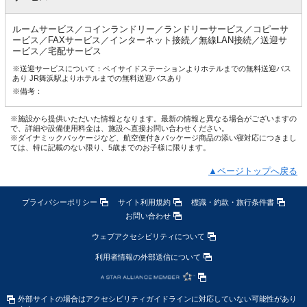
ルームサービス／コインランドリー／ランドリーサービス／コピーサ
ービス／FAXサービス／インターネット接続／無線LAN接続／送迎サ
ービス／宅配サービス
※送迎サービスについて：ベイサイドステーションよりホテルまでの無料送迎バス
あり JR舞浜駅よりホテルまでの無料送迎バスあり
※備考：
※施設から提供いただいた情報となります。最新の情報と異なる場合がございますの
で、詳細や設備使用料金は、施設へ直接お問い合わせください。
※ダイナミックパッケージなど、航空便付きパッケージ商品の添い寝対応につきまし
ては、特に記載のない限り、5歳までのお子様に限ります。
▲ページトップへ戻る
プライバシーポリシー
サイト利用規約
標識・約款・旅行条件書
お問い合わせ
ウェブアクセシビリティについて
利用者情報の外部送信について
外部サイトの場合はアクセシビリティガイドラインに対応していない可能性があり