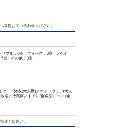
へ直接お問い合わせください。
トリプル：0室 フォース：0室 5名以
7室 その他：0室
ヤー／浴衣(大人用)／ナイトウェア(大人
放送／冷蔵庫／トイレ(全客室)／バス(全
わせください。