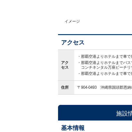
イメージ
アクセス
ア
ク
那覇空港よりホテルまで車で
セ
アク
那覇空港よりホテルまでバスで
ス
セス
コンチネンタル万座ビーチリゾ
那覇空港よりホテルまで車で所
住所
〒904-0493
沖縄県国頭郡恩納
施設
基本情報