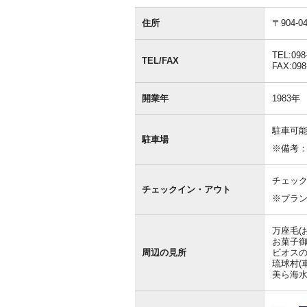
基
本
住所
〒904
情
報
TEL:098
TEL/FAX
FAX:098
開業年
1983年
駐車可能
駐車場
※備考
チェック
チェックイン・アウト
※プラ
万座毛(
お菓子御
周辺の見所
ビオスの
琉球村(車
美ら海水