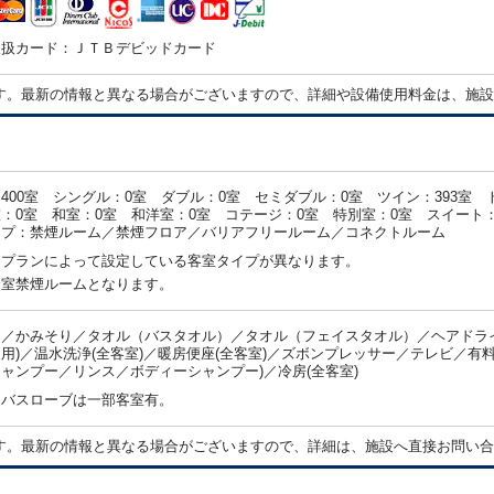
取扱カード：ＪＴＢデビッドカード
す。最新の情報と異なる場合がございますので、詳細や設備使用料金は、施設
400室 シングル：0室 ダブル：0室 セミダブル：0室 ツイン：393室 
：0室 和室：0室 和洋室：0室 コテージ：0室 特別室：0室 スイート：
イプ：禁煙ルーム／禁煙フロア／バリアフリールーム／コネクトルーム
・プランによって設定している客室タイプが異なります。
全室禁煙ルームとなります。
／かみそり／タオル（バスタオル）／タオル（フェイスタオル）／ヘアドライ
用)／温水洗浄(全客室)／暖房便座(全客室)／ズボンプレッサー／テレビ／有料
ャンプー／リンス／ボディーシャンプー)／冷房(全客室)
：バスローブは一部客室有。
す。最新の情報と異なる場合がございますので、詳細は、施設へ直接お問い合