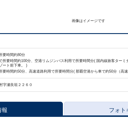
画像はイメージです
所要時間約80分
所要時間約100分、空港リムジンバス利用で所要時間分( 国内線旅客ターミ
ート前下車。 )
要時間約50分、高速道路利用で所要時間分( 那覇空港から車で約50分（高速
村字瀬良垣２２６０
情報
フォト