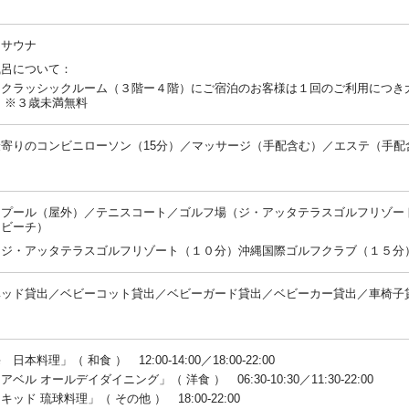
／サウナ
風呂について：
：クラッシックルーム（３階ー４階）にご宿泊のお客様は１回のご利用につき
 ※３歳未満無料
寄りのコンビニローソン（15分）／マッサージ（手配含む）／エステ（手配
：
／プール（屋外）／テニスコート／ゴルフ場（ジ・アッタテラスゴルフリゾー
トビーチ）
：ジ・アッタテラスゴルフリゾート（１０分）沖縄国際ゴルフクラブ（１５分
ベッド貸出／ベビーコット貸出／ベビーガード貸出／ベビーカー貸出／車椅子
：
日本料理」（ 和食 ） 12:00-14:00／18:00-22:00
ベル オールデイダイニング」（ 洋食 ） 06:30-10:30／11:30-22:00
キッド 琉球料理」（ その他 ） 18:00-22:00