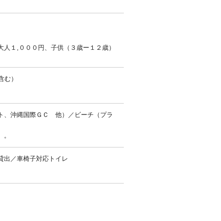
大人１,０００円、子供（３歳ー１２歳）
含む）
ト、沖縄国際ＧＣ 他）／ビーチ（プラ
）。
貸出／車椅子対応トイレ