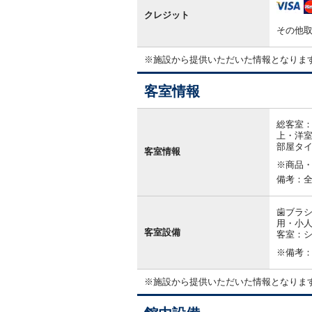
クレジット
その他
※施設から提供いただいた情報となりま
客室情報
客
室
総客室：
情
上・洋室
報
部屋タ
客室情報
※商品
備考：
歯ブラシ
用・小人
客室設備
客室：シ
※備考
※施設から提供いただいた情報となりま