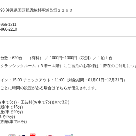
-0493 沖縄県国頭郡恩納村字瀬良垣２２６０
-966-1211
-966-2210
台数：620台 （有料） ／ 1000円~1000円（税別）／１泊１台
：クラッシックルーム（３階ー４階）にご宿泊のお客様は１滞在のご利用につ
イン：15:00 チェックアウト：11:00（対象期間：01月01日~12月31日）
ンごとに時間の設定がある場合はそちらが優先されます。
お車で3分)・工芸村(お車で7分)(車で3分)
殿(車で15分)
丘(車で20分)
で25分)
族館(車で50分)