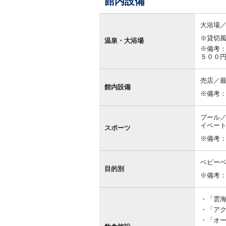
館内設備
館
内
大浴場
設
※貸切
備
温泉・大浴場
※備考
５００円
売店／最
館内設備
※備考
プール
イベー
スポーツ
※備考
ベビー
目的別
※備考
「雲海 
「アクア
「オー