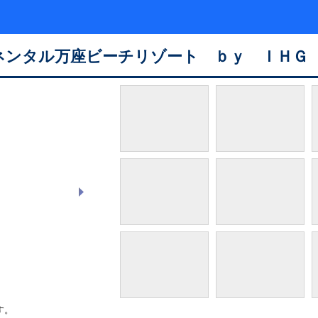
ネンタル万座ビーチリゾート ｂｙ ＩＨＧ
2025年度 ANA X AWARD受賞
す。