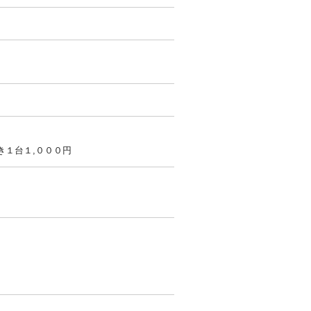
き１台１,０００円