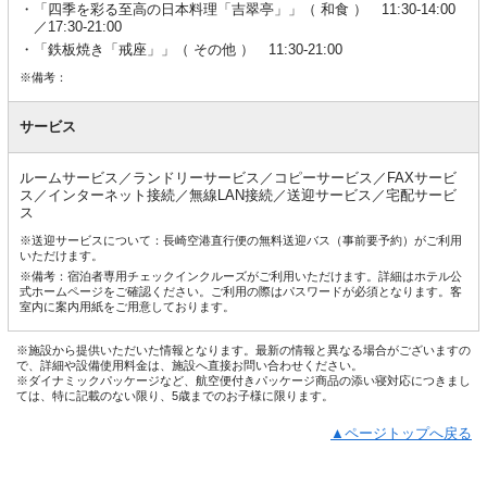
「四季を彩る至高の日本料理「吉翠亭」」（ 和食 ） 11:30-14:00
／17:30-21:00
「鉄板焼き「戒座」」（ その他 ） 11:30-21:00
※備考：
サービス
ルームサービス／ランドリーサービス／コピーサービス／FAXサービ
ス／インターネット接続／無線LAN接続／送迎サービス／宅配サービ
ス
※送迎サービスについて：長崎空港直行便の無料送迎バス（事前要予約）がご利用
いただけます。
※備考：宿泊者専用チェックインクルーズがご利用いただけます。詳細はホテル公
式ホームページをご確認ください。ご利用の際はパスワードが必須となります。客
室内に案内用紙をご用意しております。
※施設から提供いただいた情報となります。最新の情報と異なる場合がございますの
で、詳細や設備使用料金は、施設へ直接お問い合わせください。
※ダイナミックパッケージなど、航空便付きパッケージ商品の添い寝対応につきまし
ては、特に記載のない限り、5歳までのお子様に限ります。
▲ページトップへ戻る