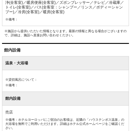
浄(全客室)／暖房便座(全客室)／ズボンプレッサー／テレビ／冷蔵庫／
トイレ(全客室)／バス(全客室：シャンプー／リンス／ボディーシャン
プー)／冷房(全客室)／暖房(全客室)
※備考：
※施設から提供いただいた情報となります。最新の情報と異なる場合がございますの
で、詳細は、施設へ直接お問い合わせください。
館内設備
館
内
温泉・大浴場
設
備
※貸切風呂について：
※備考：
館内設備
売店
※備考：ホテルヨーロッパにご宿泊のお客様は、近隣の「ハウステンボス温泉」の
大浴場を無料でご利用いただけます。詳細はホテル公式ホームページをご確認くだ
さい。