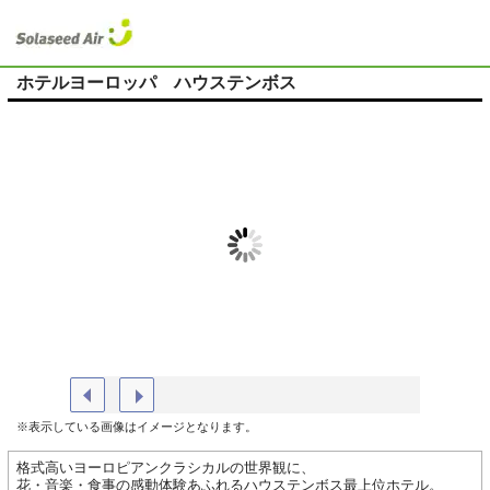
ホテルヨーロッパ ハウステンボス
外観
デラック
※表示している画像はイメージとなります。
格式高いヨーロピアンクラシカルの世界観に、
花・音楽・食事の感動体験あふれるハウステンボス最上位ホテル。