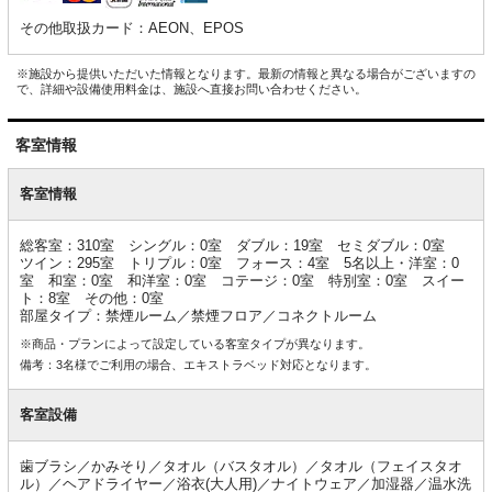
その他取扱カード：AEON、EPOS
※施設から提供いただいた情報となります。最新の情報と異なる場合がございますの
で、詳細や設備使用料金は、施設へ直接お問い合わせください。
客室情報
客
室
客室情報
情
報
総客室：310室 シングル：0室 ダブル：19室 セミダブル：0室
ツイン：295室 トリプル：0室 フォース：4室 5名以上・洋室：0
室 和室：0室 和洋室：0室 コテージ：0室 特別室：0室 スイー
ト：8室 その他：0室
部屋タイプ：禁煙ルーム／禁煙フロア／コネクトルーム
※商品・プランによって設定している客室タイプが異なります。
備考：3名様でご利用の場合、エキストラベッド対応となります。
客室設備
歯ブラシ／かみそり／タオル（バスタオル）／タオル（フェイスタオ
ル）／ヘアドライヤー／浴衣(大人用)／ナイトウェア／加湿器／温水洗