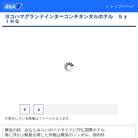
トップページ
ヨコハマグランドインターコンチネンタルホテル ｂｙ
ＩＨＧ
２シングルプレミアムハーバービュー
アトリウ
※表示している画像はイメージとなります。
横浜の顔、みなとみらいのベイサイドに佇む国際ホテル
海に浮かぶ帆船を模した外観は横浜のシンボル。国内外