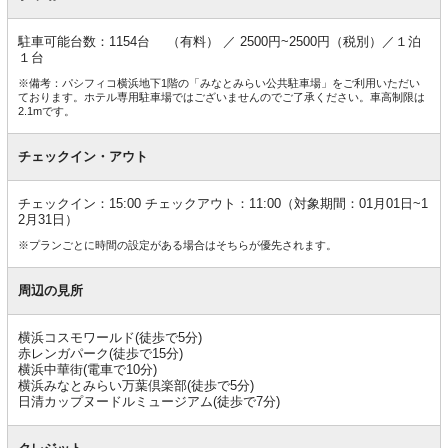
駐車可能台数：1154台 （有料） ／ 2500円~2500円（税別）／１泊
１台
※備考：パシフィコ横浜地下1階の「みなとみらい公共駐車場」をご利用いただい
ております。ホテル専用駐車場ではございませんのでご了承ください。車高制限は
2.1mです。
チェックイン・アウト
チェックイン：15:00 チェックアウト：11:00（対象期間：01月01日~1
2月31日）
※プランごとに時間の設定がある場合はそちらが優先されます。
周辺の見所
横浜コスモワールド(徒歩で5分)
赤レンガパーク(徒歩で15分)
横浜中華街(電車で10分)
横浜みなとみらい万葉倶楽部(徒歩で5分)
日清カップヌードルミュージアム(徒歩で7分)