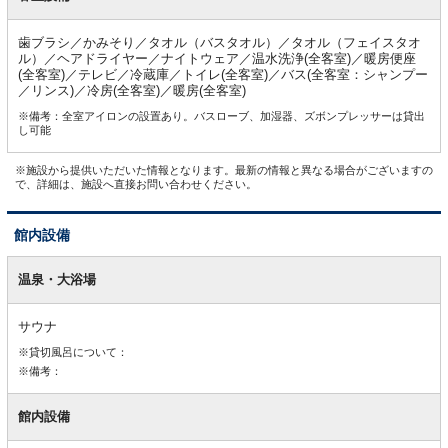
歯ブラシ／かみそり／タオル（バスタオル）／タオル（フェイスタオ
ル）／ヘアドライヤー／ナイトウェア／温水洗浄(全客室)／暖房便座
(全客室)／テレビ／冷蔵庫／トイレ(全客室)／バス(全客室：シャンプー
／リンス)／冷房(全客室)／暖房(全客室)
※備考：全室アイロンの設置あり。バスローブ、加湿器、ズボンプレッサーは貸出
し可能
※施設から提供いただいた情報となります。最新の情報と異なる場合がございますの
で、詳細は、施設へ直接お問い合わせください。
館内設備
館
内
温泉・大浴場
設
備
サウナ
※貸切風呂について：
※備考：
館内設備