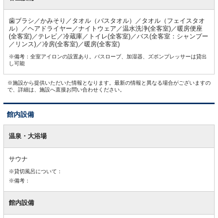
歯ブラシ／かみそり／タオル（バスタオル）／タオル（フェイスタオ
ル）／ヘアドライヤー／ナイトウェア／温水洗浄(全客室)／暖房便座
(全客室)／テレビ／冷蔵庫／トイレ(全客室)／バス(全客室：シャンプー
／リンス)／冷房(全客室)／暖房(全客室)
※備考：全室アイロンの設置あり。バスローブ、加湿器、ズボンプレッサーは貸出
し可能
※施設から提供いただいた情報となります。最新の情報と異なる場合がございますの
で、詳細は、施設へ直接お問い合わせください。
館内設備
館
内
温泉・大浴場
設
備
サウナ
※貸切風呂について：
※備考：
館内設備