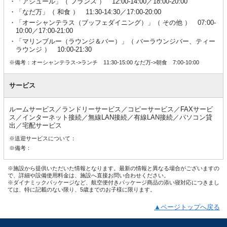
「アジュール」（ フランス ） 12:00-14:00／18:00-20:00
「なだ万」（ 和食 ） 11:30-14:30／17:00-20:00
「オーシャンテラス（ブッフェダイニング）」（ その他 ） 07:00-
10:00／17:00-21:00
「マリンブルー（ラウンジ＆バー）」（ バーラウンジバー、ティー
ラウンジ ） 10:00-21:30
※備考：オーシャンテラス->ランチ 11:30-15:00 なだ万->朝食 7:00-10:00
サービス
ルームサービス／ランドリーサービス／コピーサービス／FAXサービ
ス／インターネット接続／無線LAN接続／有線LAN接続／パソコン貸
出／宅配サービス
※送迎サービスについて：
※備考：
※施設から提供いただいた情報となります。最新の情報と異なる場合がございますの
で、詳細や設備使用料金は、施設へ直接お問い合わせください。
※ダイナミックパッケージなど、航空便付きパッケージ商品の添い寝対応につきまし
ては、特に記載のない限り、5歳までのお子様に限ります。
▲ページトップへ戻る