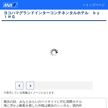
トップページ
ヨコハマグランドインターコンチネンタルホテル ｂｙ
ＩＨＧ
２シングルプレミアムハーバービュー
アトリウ
※表示している画像はイメージとなります。
横浜の顔、みなとみらいのベイサイドに佇む国際ホテル
海に浮かぶ帆船を模した外観は横浜のシンボル。国内外