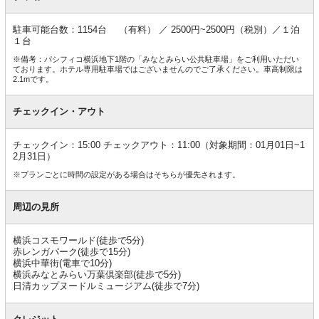
駐車可能台数：1154台 （有料） ／ 2500円~2500円（税別）／１泊
１台
※備考：パシフィコ横浜地下1階の「みなとみらい公共駐車場」をご利用いただい
ております。ホテル専用駐車場ではございませんのでご了承ください。車高制限は
2.1mです。
チェックイン・アウト
チェックイン：15:00 チェックアウト：11:00（対象期間：01月01日~1
2月31日）
※プランごとに時間の設定がある場合はそちらが優先されます。
周辺の見所
横浜コスモワールド(徒歩で5分)
赤レンガパーク(徒歩で15分)
横浜中華街(電車で10分)
横浜みなとみらい万葉倶楽部(徒歩で5分)
日清カップヌードルミュージアム(徒歩で7分)