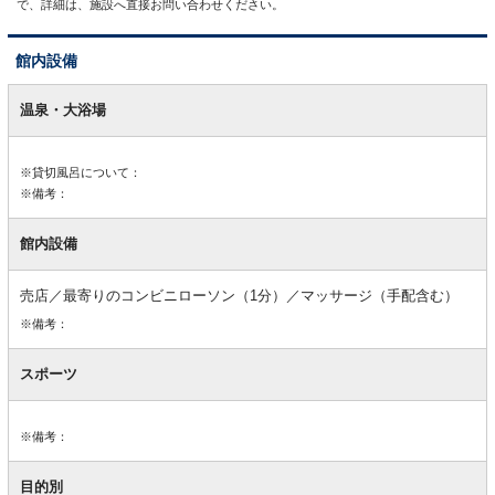
で、詳細は、施設へ直接お問い合わせください。
館内設備
館
内
温泉・大浴場
設
備
※貸切風呂について：
※備考：
館内設備
売店／最寄りのコンビニローソン（1分）／マッサージ（手配含む）
※備考：
スポーツ
※備考：
目的別