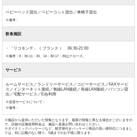
ベビーベッド貸出／ベビーコット貸出／車椅子貸出
※備考：
飲食施設
「リコモンテ」（ フランス ） 06:30-21:00
※備考：9：30-11：30、14：30-17：30はクローズ。
サービス
ルームサービス／ランドリーサービス／コピーサービス／FAXサービ
ス／インターネット接続／無線LAN接続／有線LAN接続／パソコン貸
出／宅配サービス／Edy利用
※送迎サービスについて：
※備考：
※施設から提供いただいた情報となります。最新の情報と異なる場合がございますの
で、詳細や設備使用料金は、施設へ直接お問い合わせください。
※ダイナミックパッケージなど、航空便付きパッケージ商品の添い寝対応につきまし
ては、特に記載のない限り、5歳までのお子様に限ります。