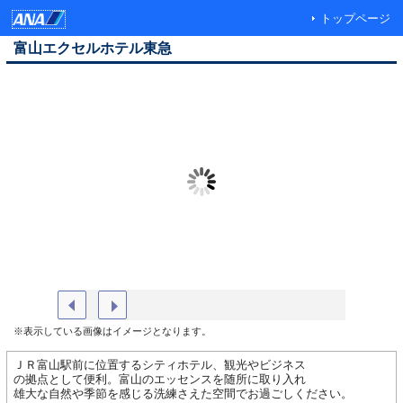
トップページ
富山エクセルホテル東急
外観（イメージ）
リコモン
※表示している画像はイメージとなります。
ＪＲ富山駅前に位置するシティホテル、観光やビジネス
の拠点として便利。富山のエッセンスを随所に取り入れ
雄大な自然や季節を感じる洗練さえた空間でお過ごしください。