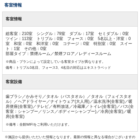
客室情報
客
室
客室情報
情
報
総客室：210室 シングル：79室 ダブル：17室 セミダブル：0室
ツイン：113室 トリプル：0室 フォース：0室 5名以上・洋室：0
室 和室：0室 和洋室：0室 コテージ：0室 特別室：0室 スイー
ト：1室 その他：0室
部屋タイプ：禁煙ルーム／禁煙フロア／レディースルーム
※商品・プランによって設定している客室タイプが異なります。
備考：トリプル3名目、フォース3、4名目の対応はエキストラベッド
客室設備
歯ブラシ／かみそり／タオル（バスタオル）／タオル（フェイスタオ
ル）／ヘアドライヤー／ナイトウェア(大人用)／温水洗浄(全客室)／暖
房便座(全客室)／テレビ／有料放送／冷蔵庫／トイレ(全客室)／バス(全
客室：シャンプー／リンス／ボディーシャンプー)／冷房(全客室)／暖
房(全客室)
※備考：全館WIFIをご利用いただけます。
※施設から提供いただいた情報となります。最新の情報と異なる場合がございますの