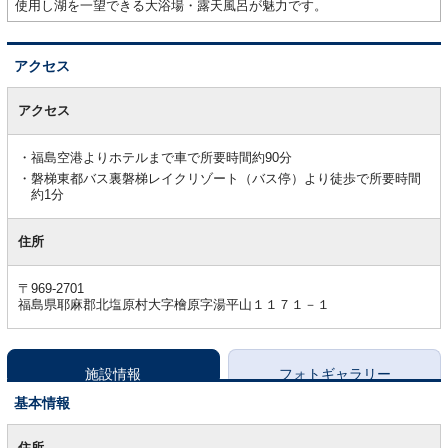
使用し湖を一望できる大浴場・露天風呂が魅力です。
アクセス
ア
ク
アクセス
セ
ス
福島空港よりホテルまで車で所要時間約90分
磐梯東都バス裏磐梯レイクリゾート（バス停）より徒歩で所要時間
約1分
住所
〒969-2701
福島県耶麻郡北塩原村大字檜原字湯平山１１７１－１
施設情報
フォトギャラリー
基本情報
基
本
住所