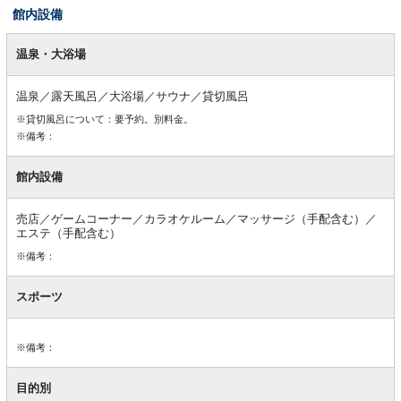
館内設備
館
内
温泉・大浴場
設
備
温泉／露天風呂／大浴場／サウナ／貸切風呂
※貸切風呂について：要予約。別料金。
※備考：
館内設備
売店／ゲームコーナー／カラオケルーム／マッサージ（手配含む）／
エステ（手配含む）
※備考：
スポーツ
※備考：
目的別