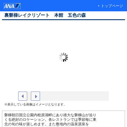
トップページ
裏磐梯レイクリゾート 本館 五色の森
外観 冬２
湯あがり
※表示している画像はイメージとなります。
磐梯朝日国立公園内桧原湖畔にあり雄大な磐梯山が迫り
くる絶好のロケーション。各レストランでは季節毎に東
北の旬の味が楽しめます。また敷地内の温泉源泉を