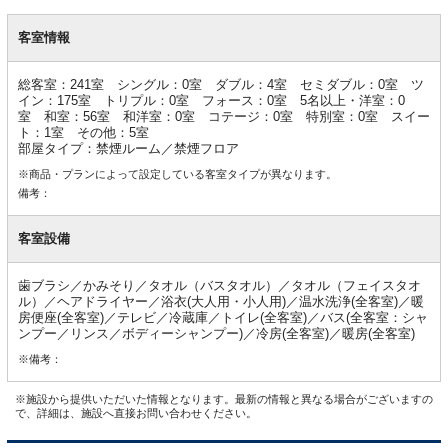
客
室
客室情報
情
報
総客室：241室 シングル：0室 ダブル：4室 セミダブル：0室 ツ
イン：175室 トリプル：0室 フォース：0室 5名以上・洋室：0
室 和室：56室 和洋室：0室 コテージ：0室 特別室：0室 スイー
ト：1室 その他：5室
部屋タイプ：禁煙ルーム／禁煙フロア
※商品・プランによって設定している客室タイプが異なります。
備考：
客室設備
歯ブラシ／かみそり／タオル（バスタオル）／タオル（フェイスタオ
ル）／ヘアドライヤー／浴衣(大人用・小人用)／温水洗浄(全客室)／暖
房便座(全客室)／テレビ／冷蔵庫／トイレ(全客室)／バス(全客室：シャ
ンプー／リンス／ボディーシャンプー)／冷房(全客室)／暖房(全客室)
※備考：
※施設から提供いただいた情報となります。最新の情報と異なる場合がございますの
で、詳細は、施設へ直接お問い合わせください。